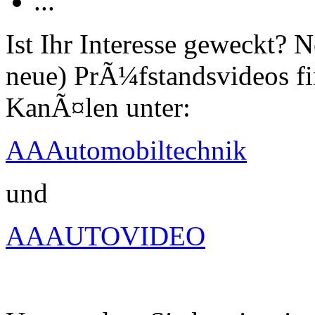
...
Ist Ihr Interesse geweckt?
neue) PrÃ¼fstandsvideos fi
KanÃ¤len unter:
AAAutomobiltechnik
und
AAAUTOVIDEO