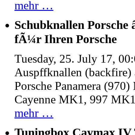
mehr …
Schubknallen Porsche 
fÃ¼r Ihren Porsche
Tuesday, 25. July 17, 00
Auspffknallen (backfire)
Porsche Panamera (970
Cayenne MK1, 997 MK
mehr …
Tuningbox Caymax IV 