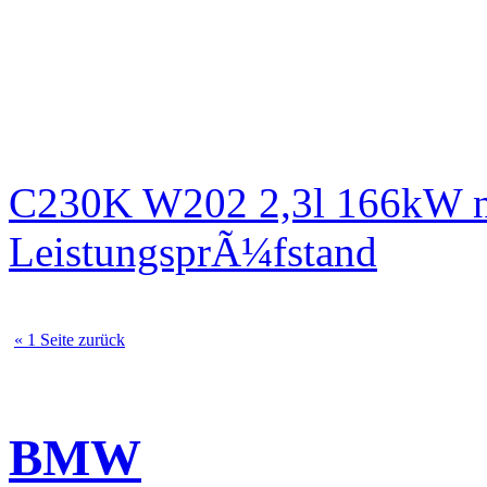
C230K W202 2,3l 166kW n
LeistungsprÃ¼fstand
« 1 Seite zurück
BMW