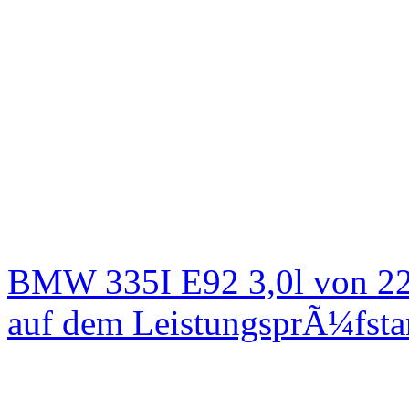
BMW 335I E92 3,0l von 22
auf dem LeistungsprÃ¼fst