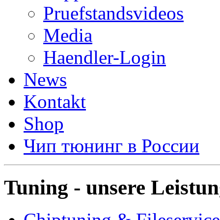
Pruefstandsvideos
Media
Haendler-Login
News
Kontakt
Shop
Чип тюнинг в России
Tuning - unsere Leistu
Chiptuning & Fileservice