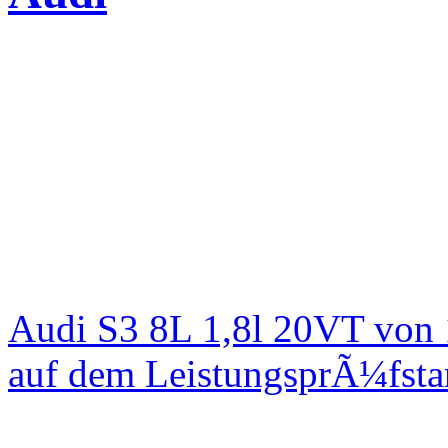
Audi S3 8L 1,8l 20VT von
auf dem LeistungsprÃ¼fst