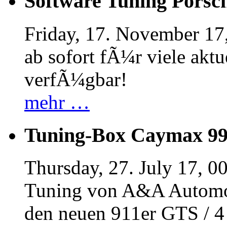
Software Tuning Porsch
Friday, 17. November 17
ab sofort fÃ¼r viele akt
verfÃ¼gbar!
mehr …
Tuning-Box Caymax 9
Thursday, 27. July 17, 0
Tuning von A&A Automob
den neuen 911er GTS / 