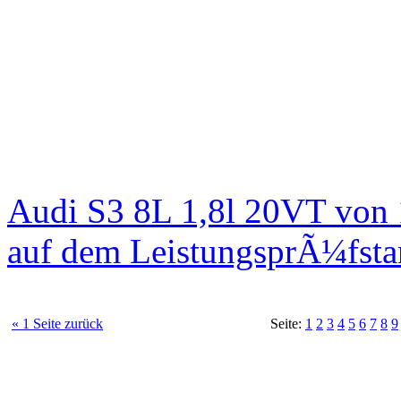
Audi S3 8L 1,8l 20VT von
auf dem LeistungsprÃ¼fst
« 1 Seite zurück
Seite:
1
2
3
4
5
6
7
8
9