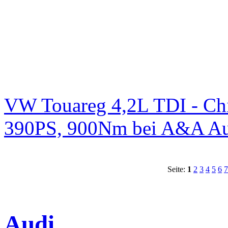
VW Touareg 4,2L TDI - Chi
390PS, 900Nm bei A&A Au
Seite:
1
2
3
4
5
6
7
Audi