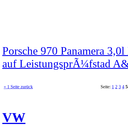
Porsche 970 Panamera 3,0l
auf LeistungsprÃ¼fstad A
« 1 Seite zurück
Seite:
1
2
3
4
5
VW