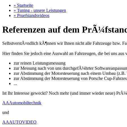
» Startseite
» Tuning - unsere Leistungen
» Pruefstandsvideos
Referenzen auf dem PrÃ¼fstand
SelbstverstÃ¤ndlich kÃ¶nnen wir Ihnen nicht alle Fahrzeuge bzw. Fahr
Hier finden Sie jedoch eine Auswahl an Fahrzeugen, die bei uns a
zur reinen Leistungsmessung
zur Messung nach von uns durchgefÃ¼hrter Softwareanpassu
zur Abstimmung der Motorsteuerung nach einem Umbau (z.B. T
zur Abstimmung der Motorsteuerung von Porsche Cup-Fahrze
...
Ist Ihr Interesse geweckt? Noch mehr (und immer wieder neue) PrÃ¼
AAAutomobiltechnik
und
AAAUTOVIDEO