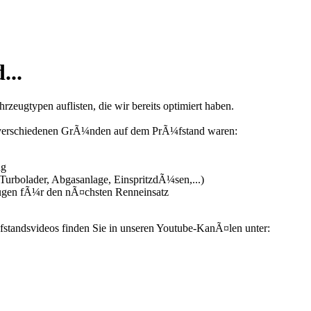
...
zeugtypen auflisten, die wir bereits optimiert haben.
us verschiedenen GrÃ¼nden auf dem PrÃ¼fstand waren:
ng
urbolader, Abgasanlage, EinspritzdÃ¼sen,...)
ugen fÃ¼r den nÃ¤chsten Renneinsatz
fstandsvideos finden Sie in unseren Youtube-KanÃ¤len unter: