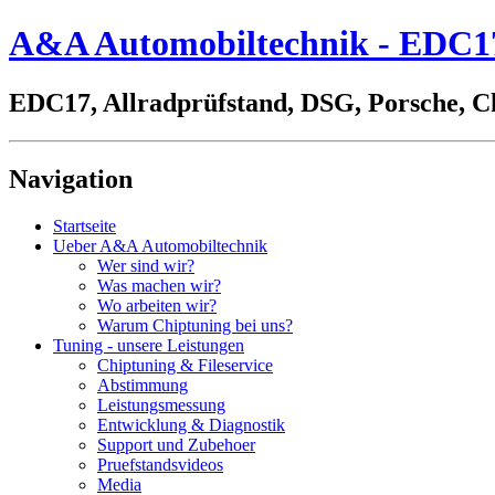
A&A Automobiltechnik - EDC17,
EDC17, Allradprüfstand, DSG, Porsche, C
Navigation
Startseite
Ueber A&A Automobiltechnik
Wer sind wir?
Was machen wir?
Wo arbeiten wir?
Warum Chiptuning bei uns?
Tuning - unsere Leistungen
Chiptuning & Fileservice
Abstimmung
Leistungsmessung
Entwicklung & Diagnostik
Support und Zubehoer
Pruefstandsvideos
Media