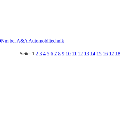
00Nm bei A&A Automobiltechnik
Seite:
1
2
3
4
5
6
7
8
9
10
11
12
13
14
15
16
17
18