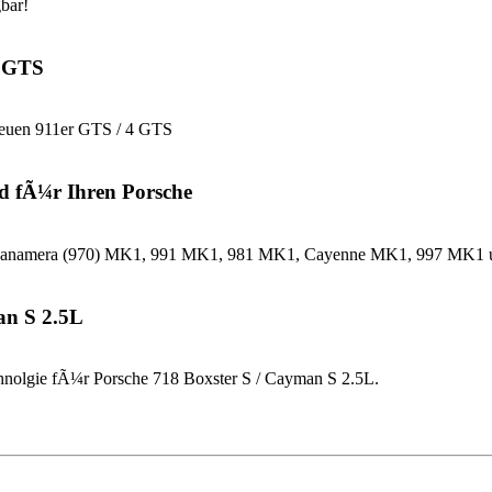
bar!
4 GTS
neuen 911er GTS / 4 GTS
d fÃ¼r Ihren Porsche
che Panamera (970) MK1, 991 MK1, 981 MK1, Cayenne MK1, 997 MK
an S 2.5L
nolgie fÃ¼r Porsche 718 Boxster S / Cayman S 2.5L.