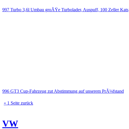
997 Turbo 3,6l Umbau groÃŸe Turbolader, Auspuff, 100 Zeller Kats
996 GT3 Cup-Fahrzeug zut Abstimmung auf unserem PrÃ¼fstand
« 1 Seite zurück
VW