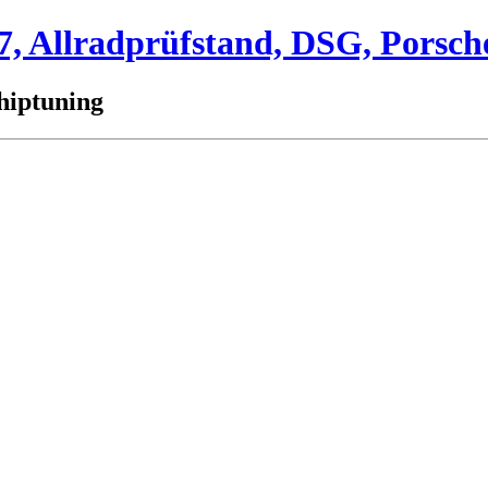
 Allradprüfstand, DSG, Porsch
hiptuning