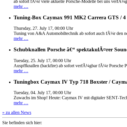
ab sofort fÃ¼r viele aktuelle Porsche-Modelle bei uns verfÃ¼g
mehr …
Tuning-Box Caymax 991 MK2 Carrera GTS / 
Thursday, 27. July 17, 00:00 Uhr
Tuning von A&A Automobiltechnik ab sofort auch fÃ¼r den 
mehr …
Schubknallen Porsche â€“ spektakulÃ¤rer Soun
Tuesday, 25. July 17, 00:00 Uhr
Auspffknallen (backfire) ab sofort verfÃ¼gbar fÃ¼r Pors
mehr …
Tuningbox Caymax IV Typ 718 Boxster / Caym
Tuesday, 04. July 17, 00:00 Uhr
Zuwachs im Shop! Heute: Caymax IV mit digitaler SENT‐Tech
mehr …
» zu allen News
Sie befinden sich hier: