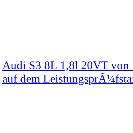
Audi S3 8L 1,8l 20VT von
auf dem LeistungsprÃ¼fst