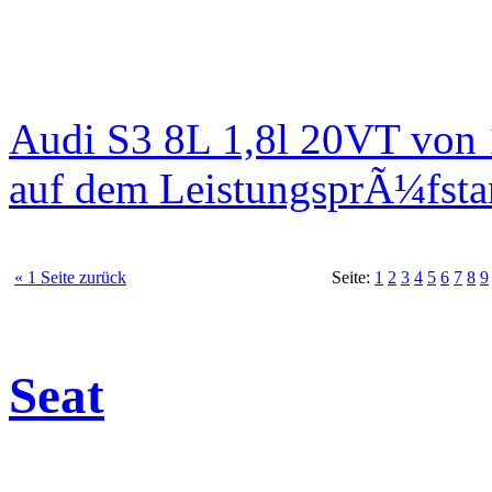
Audi S3 8L 1,8l 20VT von
auf dem LeistungsprÃ¼fst
« 1 Seite zurück
Seite:
1
2
3
4
5
6
7
8
9
Seat