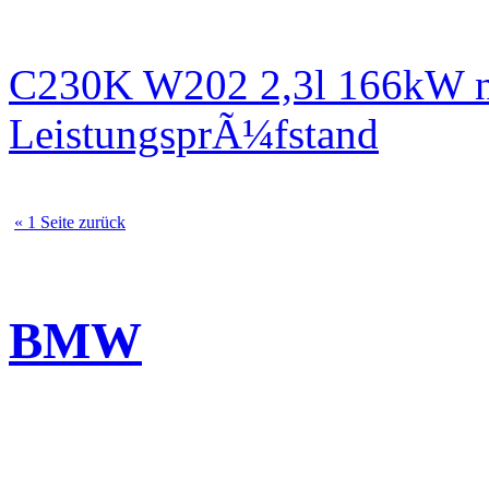
C230K W202 2,3l 166kW n
LeistungsprÃ¼fstand
« 1 Seite zurück
BMW