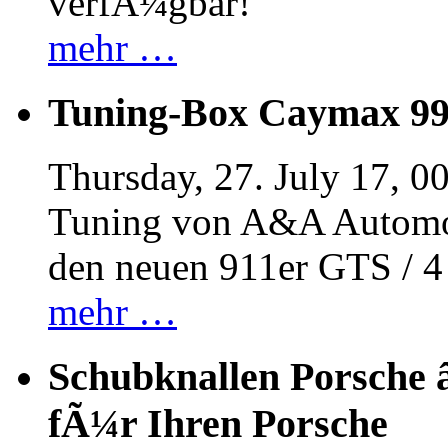
verfÃ¼gbar!
mehr …
Tuning-Box Caymax 9
Thursday, 27. July 17, 0
Tuning von A&A Automob
den neuen 911er GTS / 
mehr …
Schubknallen Porsche 
fÃ¼r Ihren Porsche