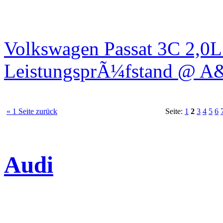
Volkswagen Passat 3C 2,0
LeistungsprÃ¼fstand @ A
« 1 Seite zurück
Seite:
1
2
3
4
5
6
Audi