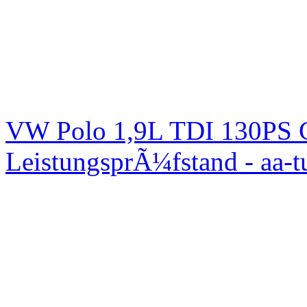
VW Polo 1,9L TDI 130PS C
LeistungsprÃ¼fstand - aa-t