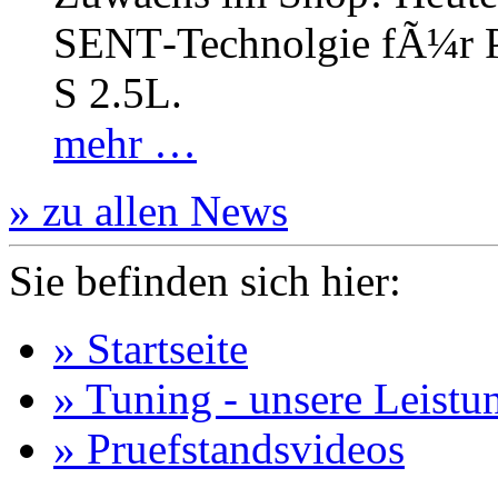
SENT‐Technolgie fÃ¼r P
S 2.5L.
mehr …
» zu allen News
Sie befinden sich hier:
» Startseite
» Tuning - unsere Leistu
» Pruefstandsvideos