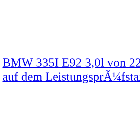
BMW 335I E92 3,0l von 22
auf dem LeistungsprÃ¼fst