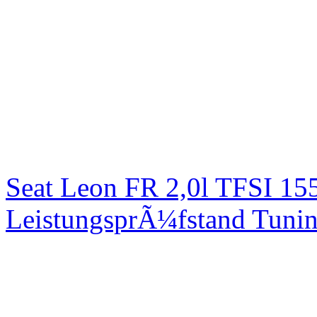
Seat Leon FR 2,0l TFSI 1
LeistungsprÃ¼fstand Tuni