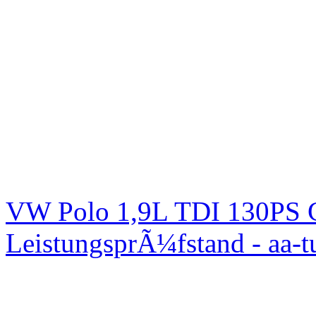
VW Polo 1,9L TDI 130PS C
LeistungsprÃ¼fstand - aa-t