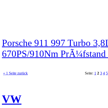
Porsche 911 997 Turbo 3,8
670PS/910Nm PrÃ¼fstand 
« 1 Seite zurück
Seite:
1
2
3
4
5
VW