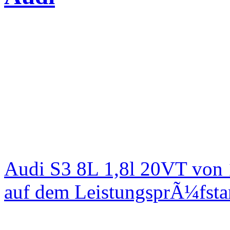
Audi S3 8L 1,8l 20VT von
auf dem LeistungsprÃ¼fst