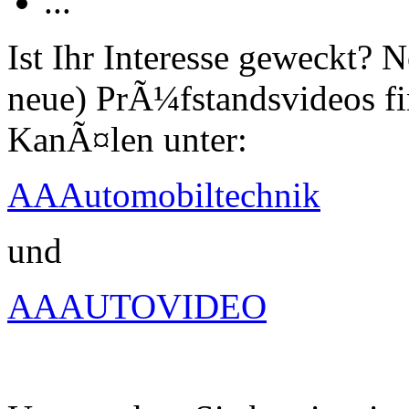
...
Ist Ihr Interesse geweckt?
neue) PrÃ¼fstandsvideos fi
KanÃ¤len unter:
AAAutomobiltechnik
und
AAAUTOVIDEO