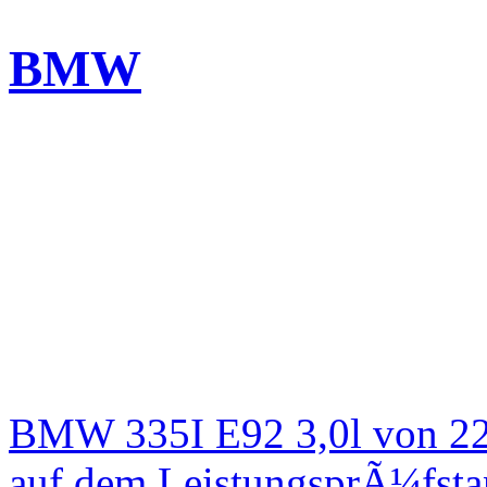
BMW
BMW 335I E92 3,0l von 22
auf dem LeistungsprÃ¼fst