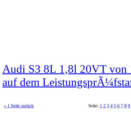
Audi S3 8L 1,8l 20VT von
auf dem LeistungsprÃ¼fst
« 1 Seite zurück
Seite:
1
2
3
4
5
6
7
8
9