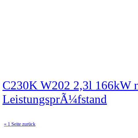
C230K W202 2,3l 166kW n
LeistungsprÃ¼fstand
« 1 Seite zurück