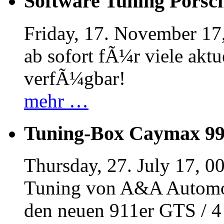
Software Tuning Porsch
Friday, 17. November 17
ab sofort fÃ¼r viele akt
verfÃ¼gbar!
mehr …
Tuning-Box Caymax 9
Thursday, 27. July 17, 0
Tuning von A&A Automob
den neuen 911er GTS / 