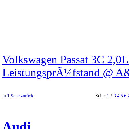
Volkswagen Passat 3C 2,0
LeistungsprÃ¼fstand @ A
« 1 Seite zurück
Seite:
1
2
3
4
5
6
Audi