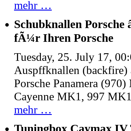
mehr …
Schubknallen Porsche 
fÃ¼r Ihren Porsche
Tuesday, 25. July 17, 00
Auspffknallen (backfire)
Porsche Panamera (970
Cayenne MK1, 997 MK
mehr …
Tuningbox Caymax IV 