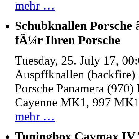
mehr …
Schubknallen Porsche 
fÃ¼r Ihren Porsche
Tuesday, 25. July 17, 00
Auspffknallen (backfire)
Porsche Panamera (970
Cayenne MK1, 997 MK
mehr …
Tuningbox Caymax IV 