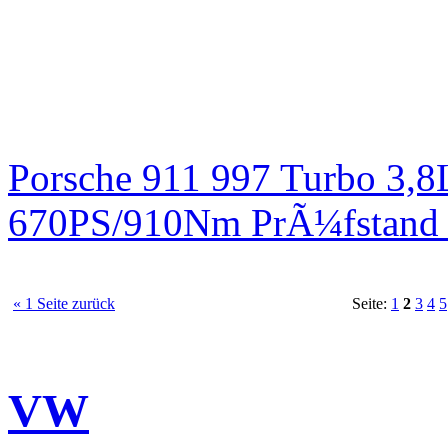
Porsche 911 997 Turbo 3,8
670PS/910Nm PrÃ¼fstand 
« 1 Seite zurück
Seite:
1
2
3
4
5
VW