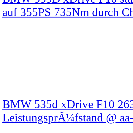
auf 355PS 735Nm durch Chi
BMW 535d xDrive F10 26
LeistungsprÃ¼fstand @ aa-