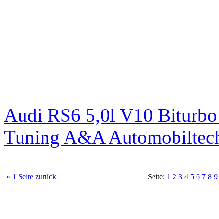
Audi RS6 5,0l V10 Biturb
Tuning A&A Automobiltec
« 1 Seite zurück
Seite:
1
2
3
4
5
6
7
8
9