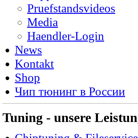
Pruefstandsvideos
Media
Haendler-Login
News
Kontakt
Shop
Чип тюнинг в России
Tuning - unsere Leistu
Chiptuning & Fileservice