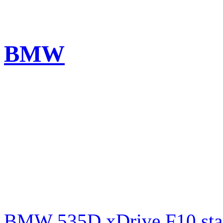
BMW
BMW 535D xDrive F10 st