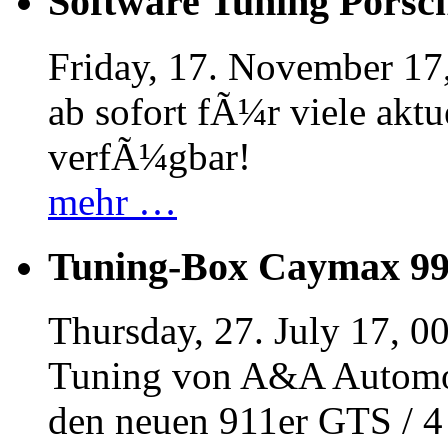
Software Tuning Porsch
Friday, 17. November 17
ab sofort fÃ¼r viele akt
verfÃ¼gbar!
mehr …
Tuning-Box Caymax 9
Thursday, 27. July 17, 0
Tuning von A&A Automob
den neuen 911er GTS / 