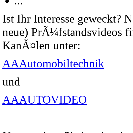
...
Ist Ihr Interesse geweckt?
neue) PrÃ¼fstandsvideos fi
KanÃ¤len unter:
AAAutomobiltechnik
und
AAAUTOVIDEO