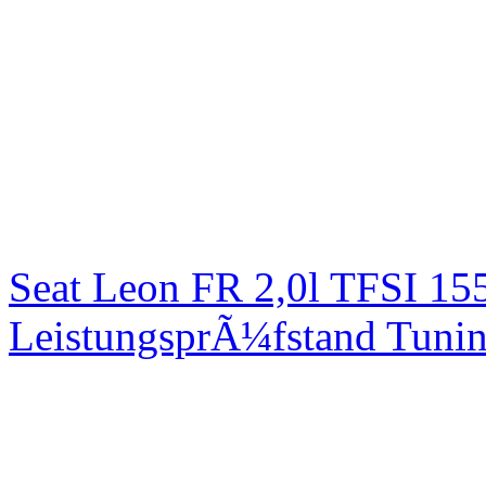
Seat Leon FR 2,0l TFSI 1
LeistungsprÃ¼fstand Tuni