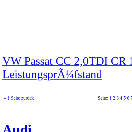
VW Passat CC 2,0TDI CR 1
LeistungsprÃ¼fstand
« 1 Seite zurück
Seite:
1
2
3
4
5
6
Audi