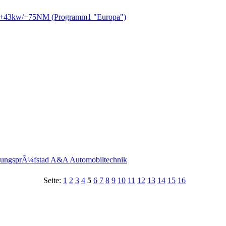
IV +43kw/+75NM (Programm1 "Europa")
istungsprÃ¼fstad A&A Automobiltechnik
Seite:
1
2
3
4
5
6
7
8
9
10
11
12
13
14
15
16