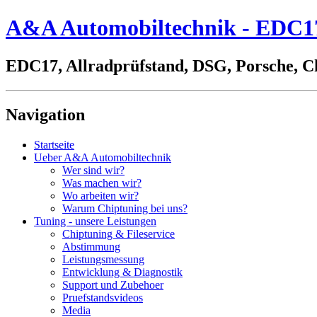
A&A Automobiltechnik - EDC17,
EDC17, Allradprüfstand, DSG, Porsche, C
Navigation
Startseite
Ueber A&A Automobiltechnik
Wer sind wir?
Was machen wir?
Wo arbeiten wir?
Warum Chiptuning bei uns?
Tuning - unsere Leistungen
Chiptuning & Fileservice
Abstimmung
Leistungsmessung
Entwicklung & Diagnostik
Support und Zubehoer
Pruefstandsvideos
Media