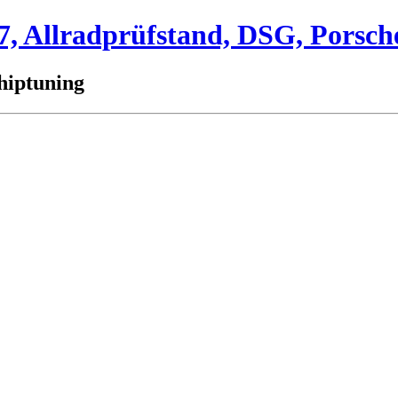
 Allradprüfstand, DSG, Porsch
hiptuning