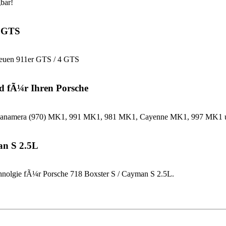
bar!
4 GTS
neuen 911er GTS / 4 GTS
d fÃ¼r Ihren Porsche
che Panamera (970) MK1, 991 MK1, 981 MK1, Cayenne MK1, 997 MK
an S 2.5L
nolgie fÃ¼r Porsche 718 Boxster S / Cayman S 2.5L.