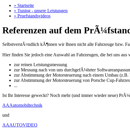
» Startseite
» Tuning - unsere Leistungen
» Pruefstandsvideos
Referenzen auf dem PrÃ¼fstand
SelbstverstÃ¤ndlich kÃ¶nnen wir Ihnen nicht alle Fahrzeuge bzw. Fahr
Hier finden Sie jedoch eine Auswahl an Fahrzeugen, die bei uns a
zur reinen Leistungsmessung
zur Messung nach von uns durchgefÃ¼hrter Softwareanpassu
zur Abstimmung der Motorsteuerung nach einem Umbau (z.B. T
zur Abstimmung der Motorsteuerung von Porsche Cup-Fahrze
...
Ist Ihr Interesse geweckt? Noch mehr (und immer wieder neue) PrÃ¼
AAAutomobiltechnik
und
AAAUTOVIDEO