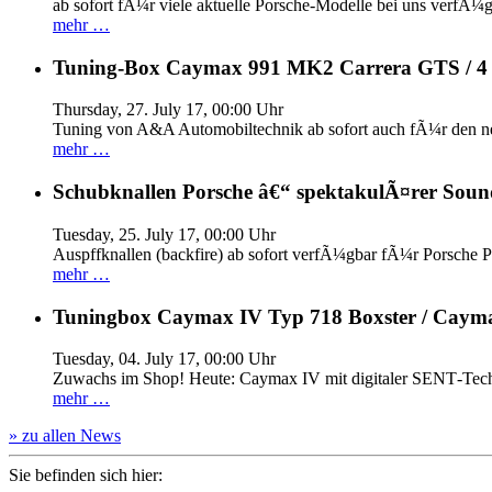
ab sofort fÃ¼r viele aktuelle Porsche-Modelle bei uns verfÃ¼g
mehr …
Tuning-Box Caymax 991 MK2 Carrera GTS / 
Thursday, 27. July 17, 00:00 Uhr
Tuning von A&A Automobiltechnik ab sofort auch fÃ¼r den 
mehr …
Schubknallen Porsche â€“ spektakulÃ¤rer Soun
Tuesday, 25. July 17, 00:00 Uhr
Auspffknallen (backfire) ab sofort verfÃ¼gbar fÃ¼r Pors
mehr …
Tuningbox Caymax IV Typ 718 Boxster / Caym
Tuesday, 04. July 17, 00:00 Uhr
Zuwachs im Shop! Heute: Caymax IV mit digitaler SENT‐Tech
mehr …
» zu allen News
Sie befinden sich hier: