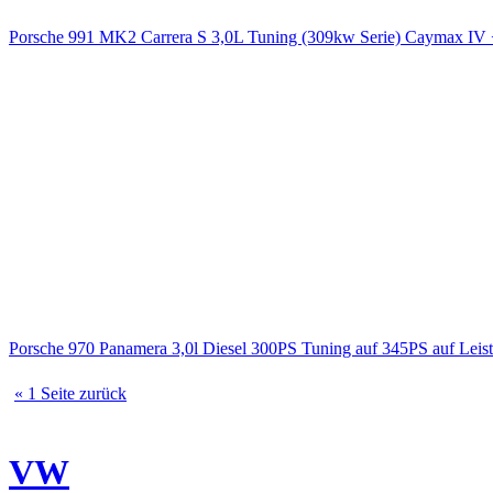
Porsche 991 MK2 Carrera S 3,0L Tuning (309kw Serie) Caymax 
Porsche 970 Panamera 3,0l Diesel 300PS Tuning auf 345PS auf Le
« 1 Seite zurück
VW