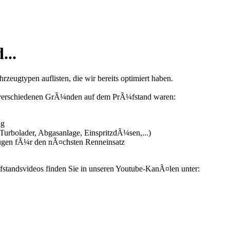
...
zeugtypen auflisten, die wir bereits optimiert haben.
us verschiedenen GrÃ¼nden auf dem PrÃ¼fstand waren:
ng
urbolader, Abgasanlage, EinspritzdÃ¼sen,...)
ugen fÃ¼r den nÃ¤chsten Renneinsatz
fstandsvideos finden Sie in unseren Youtube-KanÃ¤len unter: