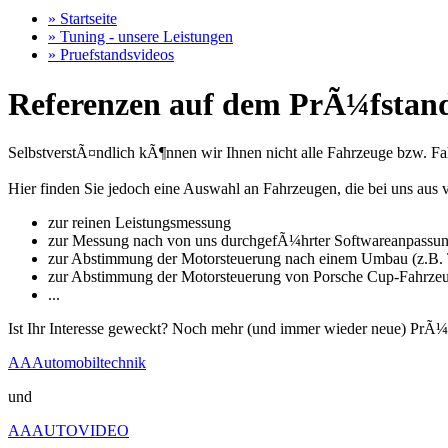
» Startseite
» Tuning - unsere Leistungen
» Pruefstandsvideos
Referenzen auf dem PrÃ¼fstand
SelbstverstÃ¤ndlich kÃ¶nnen wir Ihnen nicht alle Fahrzeuge bzw. Fahr
Hier finden Sie jedoch eine Auswahl an Fahrzeugen, die bei uns a
zur reinen Leistungsmessung
zur Messung nach von uns durchgefÃ¼hrter Softwareanpassu
zur Abstimmung der Motorsteuerung nach einem Umbau (z.B. T
zur Abstimmung der Motorsteuerung von Porsche Cup-Fahrze
...
Ist Ihr Interesse geweckt? Noch mehr (und immer wieder neue) PrÃ¼
AAAutomobiltechnik
und
AAAUTOVIDEO