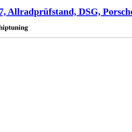
 Allradprüfstand, DSG, Porsch
hiptuning