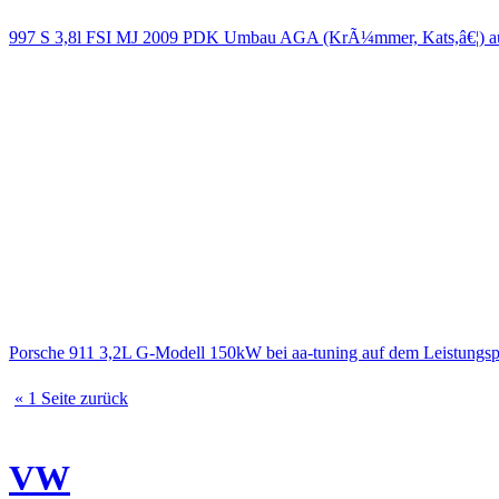
997 S 3,8l FSI MJ 2009 PDK Umbau AGA (KrÃ¼mmer, Kats,â€¦) 
Porsche 911 3,2L G-Modell 150kW bei aa-tuning auf dem Leistungs
« 1 Seite zurück
VW