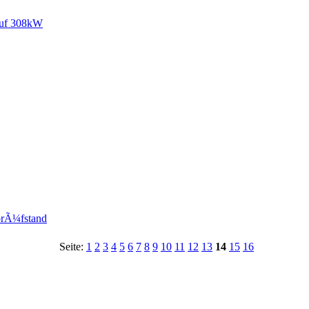
auf 308kW
prÃ¼fstand
Seite:
1
2
3
4
5
6
7
8
9
10
11
12
13
14
15
16