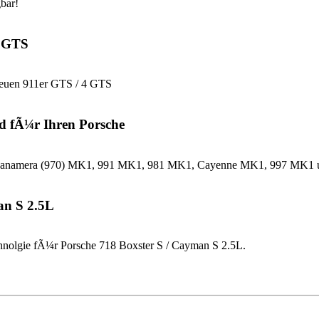
bar!
4 GTS
neuen 911er GTS / 4 GTS
d fÃ¼r Ihren Porsche
che Panamera (970) MK1, 991 MK1, 981 MK1, Cayenne MK1, 997 MK
an S 2.5L
nolgie fÃ¼r Porsche 718 Boxster S / Cayman S 2.5L.