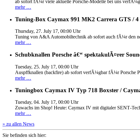
ab sofort fÃ¼r viele aktuelle Porsche-Modelle bei uns verfÃ¼g
mehr …
Tuning-Box Caymax 991 MK2 Carrera GTS / 
Thursday, 27. July 17, 00:00 Uhr
Tuning von A&A Automobiltechnik ab sofort auch fÃ¼r den 
mehr …
Schubknallen Porsche â€“ spektakulÃ¤rer Soun
Tuesday, 25. July 17, 00:00 Uhr
Auspffknallen (backfire) ab sofort verfÃ¼gbar fÃ¼r Pors
mehr …
Tuningbox Caymax IV Typ 718 Boxster / Caym
Tuesday, 04. July 17, 00:00 Uhr
Zuwachs im Shop! Heute: Caymax IV mit digitaler SENT‐Tech
mehr …
» zu allen News
Sie befinden sich hier: