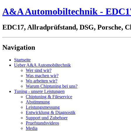
A&A Automobiltechnik - EDC17,
EDC17, Allradprüfstand, DSG, Porsche, C
Navigation
Startseite
Ueber A&A Automobiltechnik
Wer sind wir?
Was machen wir?
Wo arbeiten wir?
Warum Chiptuning bei uns?
Tuning - unsere Leistungen
Chiptuning & Fileservice
Abstimmung
Leistungsmessung
Entwicklung & Diagnostik
Support und Zubehoer
Pruefstandsvideos
Media