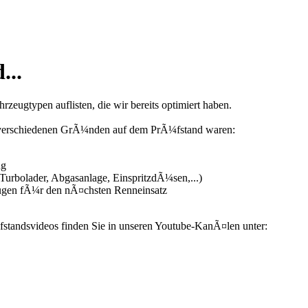
...
zeugtypen auflisten, die wir bereits optimiert haben.
us verschiedenen GrÃ¼nden auf dem PrÃ¼fstand waren:
ng
urbolader, Abgasanlage, EinspritzdÃ¼sen,...)
ugen fÃ¼r den nÃ¤chsten Renneinsatz
fstandsvideos finden Sie in unseren Youtube-KanÃ¤len unter: