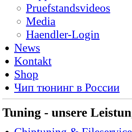
Pruefstandsvideos
Media
Haendler-Login
News
Kontakt
Shop
Чип тюнинг в России
Tuning - unsere Leistu
Chiptuning & Fileservice