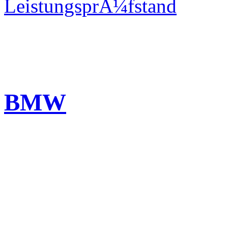
LeistungsprÃ¼fstand
BMW