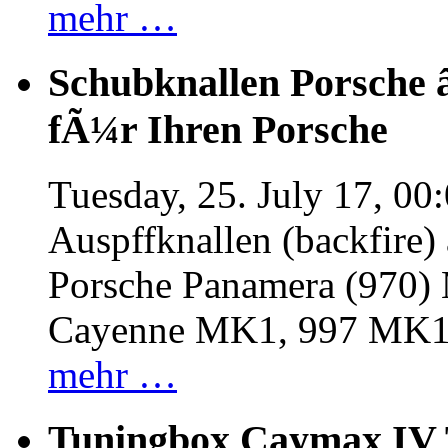
mehr …
Schubknallen Porsche 
fÃ¼r Ihren Porsche
Tuesday, 25. July 17, 00
Auspffknallen (backfire)
Porsche Panamera (970
Cayenne MK1, 997 MK
mehr …
Tuningbox Caymax IV 