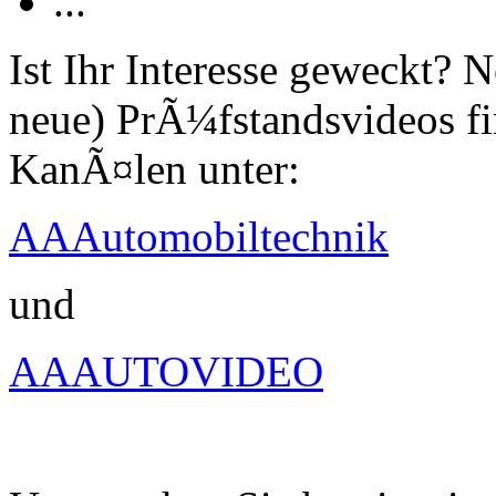
...
Ist Ihr Interesse geweckt?
neue) PrÃ¼fstandsvideos fi
KanÃ¤len unter:
AAAutomobiltechnik
und
AAAUTOVIDEO