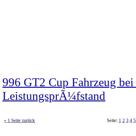
996 GT2 Cup Fahrzeug be
LeistungsprÃ¼fstand
« 1 Seite zurück
Seite:
1
2
3
4
5