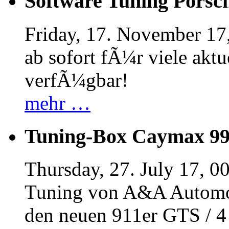
Software Tuning Porsch
Friday, 17. November 17
ab sofort fÃ¼r viele akt
verfÃ¼gbar!
mehr …
Tuning-Box Caymax 9
Thursday, 27. July 17, 0
Tuning von A&A Automob
den neuen 911er GTS / 