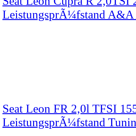
Seat Leon Cupra R 2,0TSI 
LeistungsprÃ¼fstand A&A 
Seat Leon FR 2,0l TFSI 1
LeistungsprÃ¼fstand Tuni