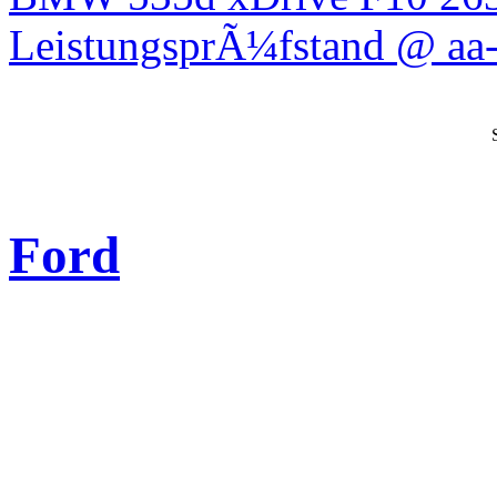
LeistungsprÃ¼fstand @ aa-
Ford