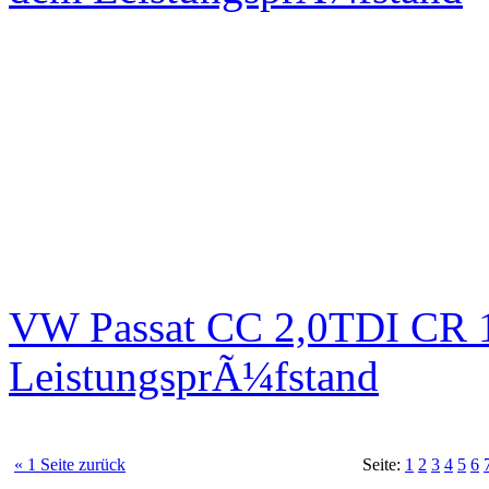
VW Passat CC 2,0TDI CR 1
LeistungsprÃ¼fstand
« 1 Seite zurück
Seite:
1
2
3
4
5
6