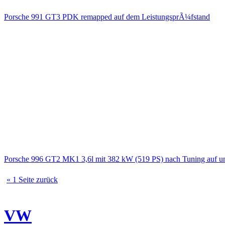
Porsche 991 GT3 PDK remapped auf dem LeistungsprÃ¼fstand
Porsche 996 GT2 MK1 3,6l mit 382 kW (519 PS) nach Tuning auf u
« 1 Seite zurück
VW