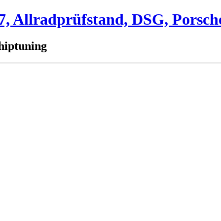
 Allradprüfstand, DSG, Porsch
hiptuning