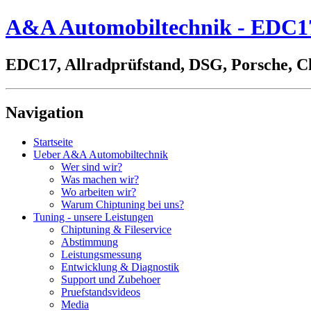
A&A Automobiltechnik - EDC17,
EDC17, Allradprüfstand, DSG, Porsche, C
Navigation
Startseite
Ueber A&A Automobiltechnik
Wer sind wir?
Was machen wir?
Wo arbeiten wir?
Warum Chiptuning bei uns?
Tuning - unsere Leistungen
Chiptuning & Fileservice
Abstimmung
Leistungsmessung
Entwicklung & Diagnostik
Support und Zubehoer
Pruefstandsvideos
Media