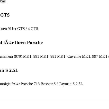
bar!
4 GTS
neuen 911er GTS / 4 GTS
d fÃ¼r Ihren Porsche
che Panamera (970) MK1, 991 MK1, 981 MK1, Cayenne MK1, 997 MK
an S 2.5L
nolgie fÃ¼r Porsche 718 Boxster S / Cayman S 2.5L.