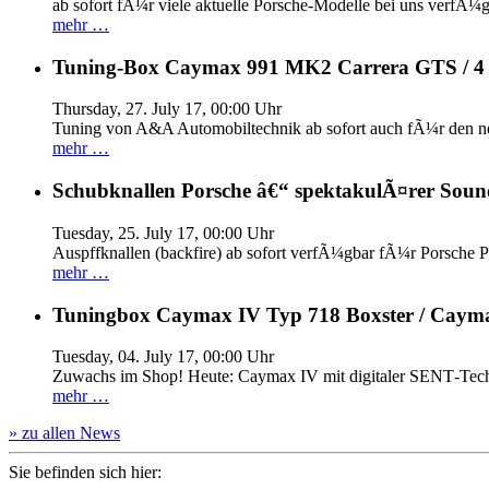
ab sofort fÃ¼r viele aktuelle Porsche-Modelle bei uns verfÃ¼g
mehr …
Tuning-Box Caymax 991 MK2 Carrera GTS / 
Thursday, 27. July 17, 00:00 Uhr
Tuning von A&A Automobiltechnik ab sofort auch fÃ¼r den 
mehr …
Schubknallen Porsche â€“ spektakulÃ¤rer Soun
Tuesday, 25. July 17, 00:00 Uhr
Auspffknallen (backfire) ab sofort verfÃ¼gbar fÃ¼r Pors
mehr …
Tuningbox Caymax IV Typ 718 Boxster / Caym
Tuesday, 04. July 17, 00:00 Uhr
Zuwachs im Shop! Heute: Caymax IV mit digitaler SENT‐Tech
mehr …
» zu allen News
Sie befinden sich hier: