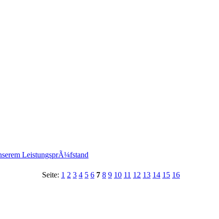
nserem LeistungsprÃ¼fstand
Seite:
1
2
3
4
5
6
7
8
9
10
11
12
13
14
15
16