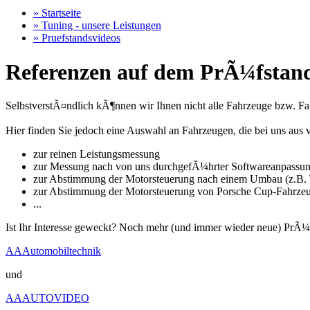
» Startseite
» Tuning - unsere Leistungen
» Pruefstandsvideos
Referenzen auf dem PrÃ¼fstand
SelbstverstÃ¤ndlich kÃ¶nnen wir Ihnen nicht alle Fahrzeuge bzw. Fahr
Hier finden Sie jedoch eine Auswahl an Fahrzeugen, die bei uns a
zur reinen Leistungsmessung
zur Messung nach von uns durchgefÃ¼hrter Softwareanpassu
zur Abstimmung der Motorsteuerung nach einem Umbau (z.B. T
zur Abstimmung der Motorsteuerung von Porsche Cup-Fahrze
...
Ist Ihr Interesse geweckt? Noch mehr (und immer wieder neue) PrÃ¼
AAAutomobiltechnik
und
AAAUTOVIDEO