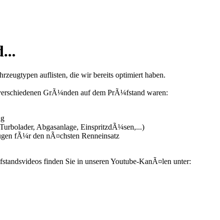
...
zeugtypen auflisten, die wir bereits optimiert haben.
us verschiedenen GrÃ¼nden auf dem PrÃ¼fstand waren:
ng
urbolader, Abgasanlage, EinspritzdÃ¼sen,...)
ugen fÃ¼r den nÃ¤chsten Renneinsatz
fstandsvideos finden Sie in unseren Youtube-KanÃ¤len unter: