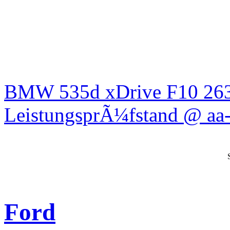
BMW 535d xDrive F10 26
LeistungsprÃ¼fstand @ aa-
Ford