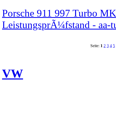
Porsche 911 997 Turbo MK
LeistungsprÃ¼fstand - aa-t
Seite:
1
2
3
4
5
VW