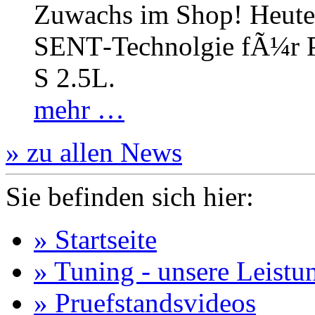
Zuwachs im Shop! Heute:
SENT‐Technolgie fÃ¼r P
S 2.5L.
mehr …
» zu allen News
Sie befinden sich hier:
» Startseite
» Tuning - unsere Leistu
» Pruefstandsvideos