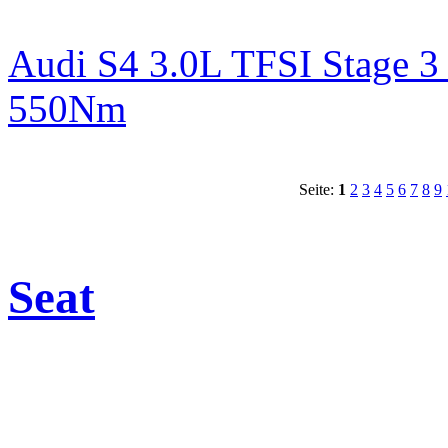
Audi S4 3.0L TFSI Stage 
550Nm
Seite:
1
2
3
4
5
6
7
8
9
Seat