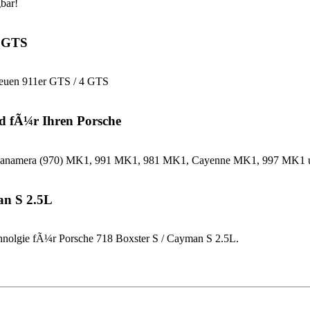
bar!
4 GTS
neuen 911er GTS / 4 GTS
d fÃ¼r Ihren Porsche
che Panamera (970) MK1, 991 MK1, 981 MK1, Cayenne MK1, 997 MK
an S 2.5L
nolgie fÃ¼r Porsche 718 Boxster S / Cayman S 2.5L.