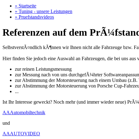
» Startseite
» Tuning - unsere Leistungen
» Pruefstandsvideos
Referenzen auf dem PrÃ¼fstand
SelbstverstÃ¤ndlich kÃ¶nnen wir Ihnen nicht alle Fahrzeuge bzw. Fahr
Hier finden Sie jedoch eine Auswahl an Fahrzeugen, die bei uns a
zur reinen Leistungsmessung
zur Messung nach von uns durchgefÃ¼hrter Softwareanpassu
zur Abstimmung der Motorsteuerung nach einem Umbau (z.B. T
zur Abstimmung der Motorsteuerung von Porsche Cup-Fahrze
...
Ist Ihr Interesse geweckt? Noch mehr (und immer wieder neue) PrÃ¼
AAAutomobiltechnik
und
AAAUTOVIDEO