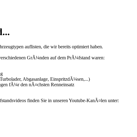
...
zeugtypen auflisten, die wir bereits optimiert haben.
us verschiedenen GrÃ¼nden auf dem PrÃ¼fstand waren:
ng
urbolader, Abgasanlage, EinspritzdÃ¼sen,...)
ugen fÃ¼r den nÃ¤chsten Renneinsatz
fstandsvideos finden Sie in unseren Youtube-KanÃ¤len unter: