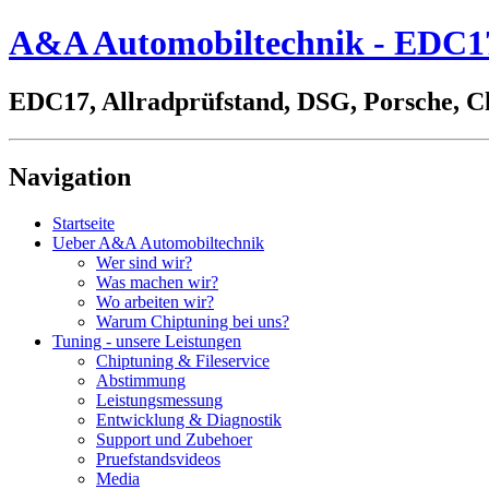
A&A Automobiltechnik - EDC17,
EDC17, Allradprüfstand, DSG, Porsche, C
Navigation
Startseite
Ueber A&A Automobiltechnik
Wer sind wir?
Was machen wir?
Wo arbeiten wir?
Warum Chiptuning bei uns?
Tuning - unsere Leistungen
Chiptuning & Fileservice
Abstimmung
Leistungsmessung
Entwicklung & Diagnostik
Support und Zubehoer
Pruefstandsvideos
Media