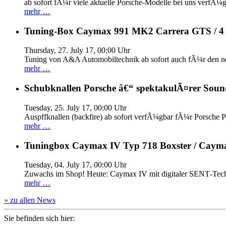
ab sofort fÃ¼r viele aktuelle Porsche-Modelle bei uns verfÃ¼g
mehr …
Tuning-Box Caymax 991 MK2 Carrera GTS / 
Thursday, 27. July 17, 00:00 Uhr
Tuning von A&A Automobiltechnik ab sofort auch fÃ¼r den 
mehr …
Schubknallen Porsche â€“ spektakulÃ¤rer Soun
Tuesday, 25. July 17, 00:00 Uhr
Auspffknallen (backfire) ab sofort verfÃ¼gbar fÃ¼r Pors
mehr …
Tuningbox Caymax IV Typ 718 Boxster / Caym
Tuesday, 04. July 17, 00:00 Uhr
Zuwachs im Shop! Heute: Caymax IV mit digitaler SENT‐Tech
mehr …
» zu allen News
Sie befinden sich hier: