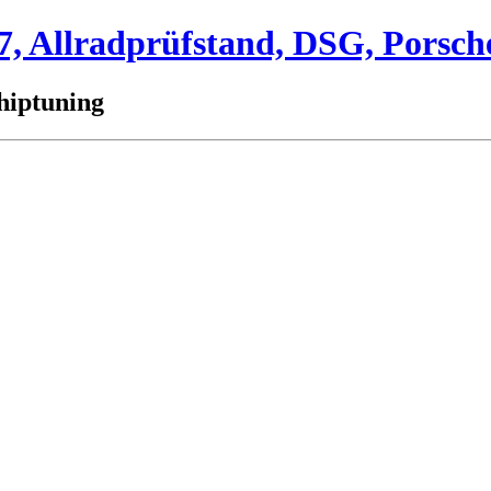
 Allradprüfstand, DSG, Porsch
hiptuning