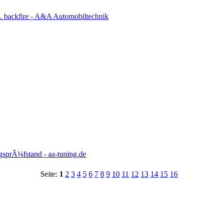
backfire - A&A Automobiltechnik
sprÃ¼fstand - aa-tuning.de
Seite:
1
2
3
4
5
6
7
8
9
10
11
12
13
14
15
16