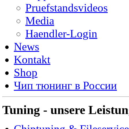
Pruefstandsvideos
Media
Haendler-Login
News
Kontakt
Shop
Чип тюнинг в России
Tuning - unsere Leistu
Chiptuning & Fileservice