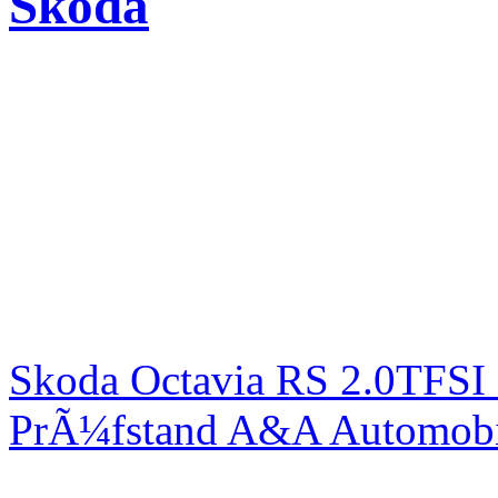
Skoda
Skoda Octavia RS 2.0TFSI
PrÃ¼fstand A&A Automobi