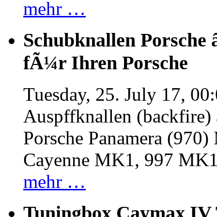
mehr …
Schubknallen Porsche 
fÃ¼r Ihren Porsche
Tuesday, 25. July 17, 00
Auspffknallen (backfire)
Porsche Panamera (970
Cayenne MK1, 997 MK
mehr …
Tuningbox Caymax IV 