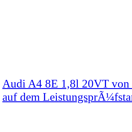
Audi A4 8E 1,8l 20VT von
auf dem LeistungsprÃ¼fst