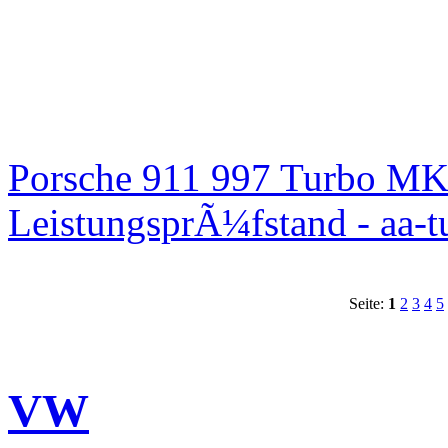
Porsche 911 997 Turbo MK
LeistungsprÃ¼fstand - aa-t
Seite:
1
2
3
4
5
VW