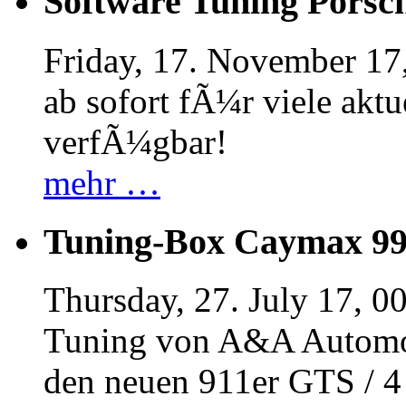
Software Tuning Porsch
Friday, 17. November 17
ab sofort fÃ¼r viele akt
verfÃ¼gbar!
mehr …
Tuning-Box Caymax 9
Thursday, 27. July 17, 0
Tuning von A&A Automob
den neuen 911er GTS / 