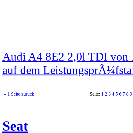
Audi A4 8E2 2,0l TDI von
auf dem LeistungsprÃ¼fst
« 1 Seite zurück
Seite:
1
2
3
4
5
6
7
8
9
Seat