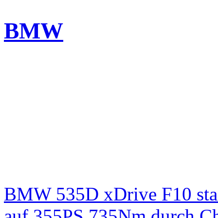
BMW
BMW 535D xDrive F10 st
auf 355PS 735Nm durch Chi