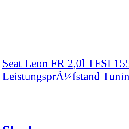
Seat Leon FR 2,0l TFSI 1
LeistungsprÃ¼fstand Tuni