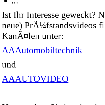
...
Ist Ihr Interesse geweckt?
neue) PrÃ¼fstandsvideos fi
KanÃ¤len unter:
AAAutomobiltechnik
und
AAAUTOVIDEO