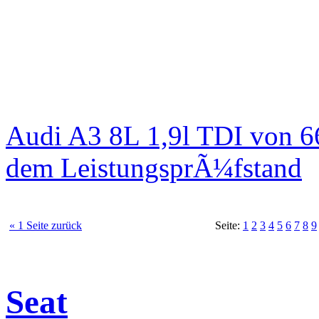
Audi A3 8L 1,9l TDI von 6
dem LeistungsprÃ¼fstand
« 1 Seite zurück
Seite:
1
2
3
4
5
6
7
8
9
Seat