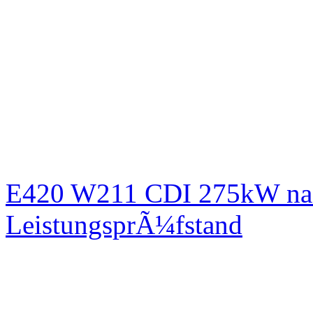
E420 W211 CDI 275kW nac
LeistungsprÃ¼fstand