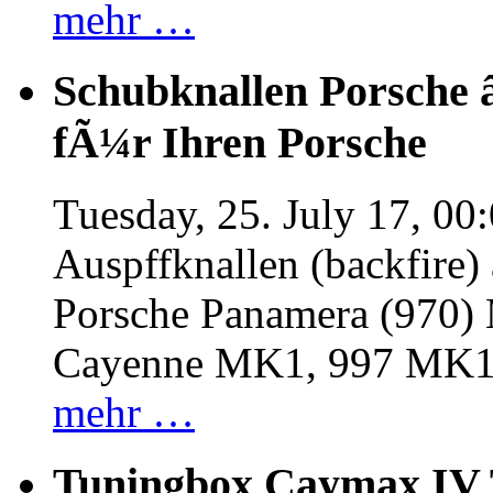
mehr …
Schubknallen Porsche 
fÃ¼r Ihren Porsche
Tuesday, 25. July 17, 00
Auspffknallen (backfire)
Porsche Panamera (970
Cayenne MK1, 997 MK
mehr …
Tuningbox Caymax IV 