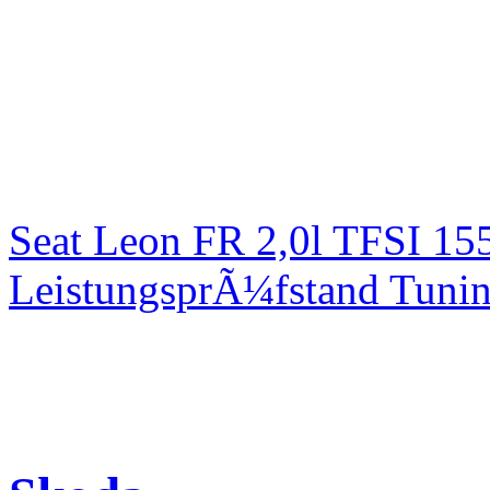
Seat Leon FR 2,0l TFSI 1
LeistungsprÃ¼fstand Tuni