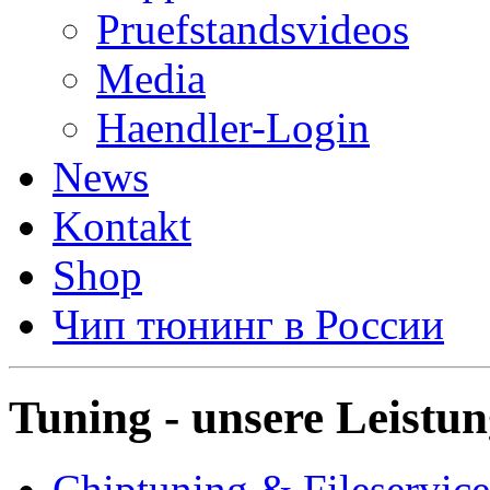
Pruefstandsvideos
Media
Haendler-Login
News
Kontakt
Shop
Чип тюнинг в России
Tuning - unsere Leistu
Chiptuning & Fileservice