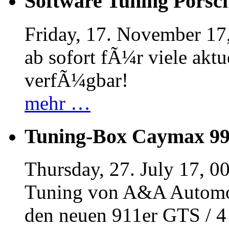
Software Tuning Porsch
Friday, 17. November 17
ab sofort fÃ¼r viele akt
verfÃ¼gbar!
mehr …
Tuning-Box Caymax 9
Thursday, 27. July 17, 0
Tuning von A&A Automob
den neuen 911er GTS / 