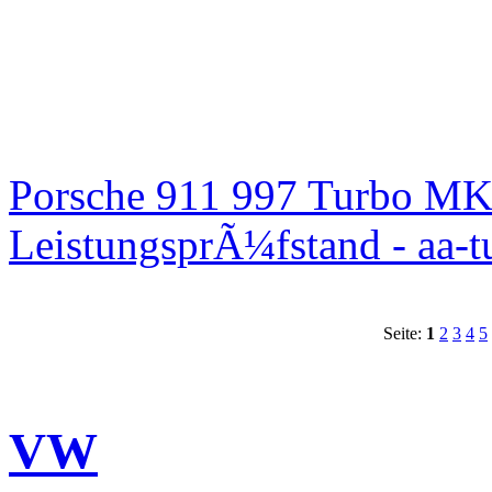
Porsche 911 997 Turbo MK
LeistungsprÃ¼fstand - aa-t
Seite:
1
2
3
4
5
VW