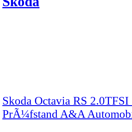
Skoda
Skoda Octavia RS 2.0TFSI
PrÃ¼fstand A&A Automobi