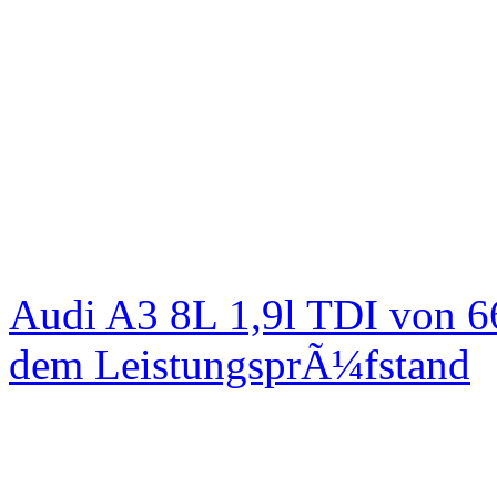
Audi A3 8L 1,9l TDI von 6
dem LeistungsprÃ¼fstand