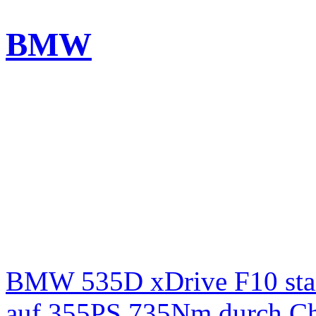
BMW
BMW 535D xDrive F10 st
auf 355PS 735Nm durch Chi