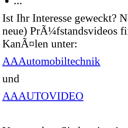
...
Ist Ihr Interesse geweckt?
neue) PrÃ¼fstandsvideos fi
KanÃ¤len unter:
AAAutomobiltechnik
und
AAAUTOVIDEO