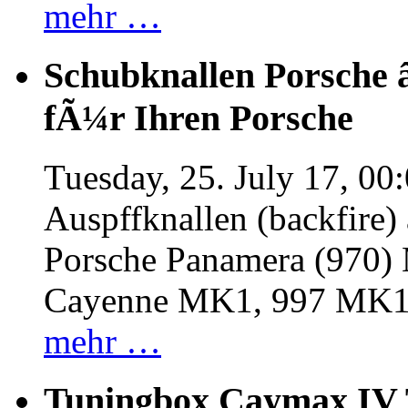
mehr …
Schubknallen Porsche 
fÃ¼r Ihren Porsche
Tuesday, 25. July 17, 00
Auspffknallen (backfire)
Porsche Panamera (970
Cayenne MK1, 997 MK
mehr …
Tuningbox Caymax IV 