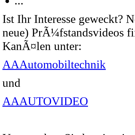
...
Ist Ihr Interesse geweckt?
neue) PrÃ¼fstandsvideos fi
KanÃ¤len unter:
AAAutomobiltechnik
und
AAAUTOVIDEO