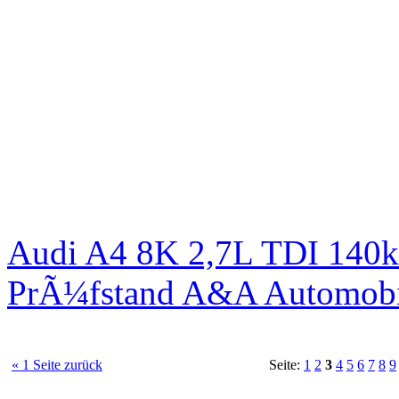
Audi A4 8K 2,7L TDI 140kW
PrÃ¼fstand A&A Automobi
« 1 Seite zurück
Seite:
1
2
3
4
5
6
7
8
9