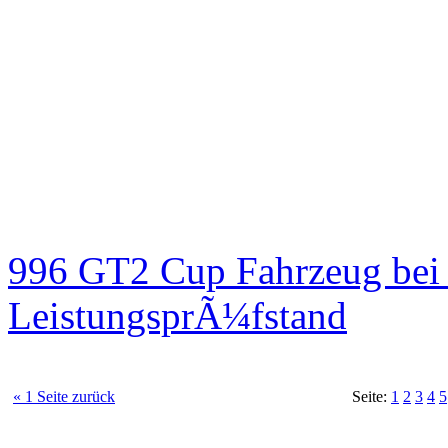
996 GT2 Cup Fahrzeug be
LeistungsprÃ¼fstand
« 1 Seite zurück
Seite:
1
2
3
4
5