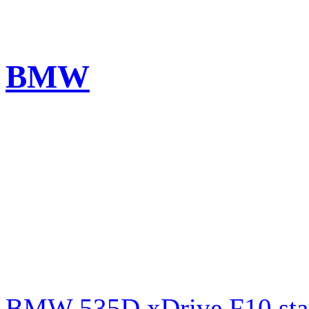
BMW
BMW 535D xDrive F10 st