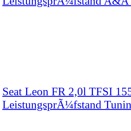
LeistungsprÃ¼fstand A&A 
Seat Leon FR 2,0l TFSI 1
LeistungsprÃ¼fstand Tuni