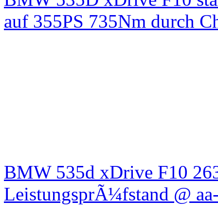
auf 355PS 735Nm durch Chi
BMW 535d xDrive F10 26
LeistungsprÃ¼fstand @ aa-