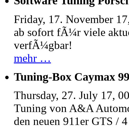
Software Tuning Porsch
Friday, 17. November 17
ab sofort fÃ¼r viele akt
verfÃ¼gbar!
mehr …
Tuning-Box Caymax 9
Thursday, 27. July 17, 0
Tuning von A&A Automob
den neuen 911er GTS / 