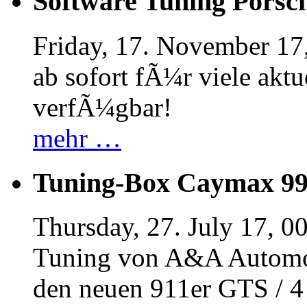
Software Tuning Porsch
Friday, 17. November 17
ab sofort fÃ¼r viele akt
verfÃ¼gbar!
mehr …
Tuning-Box Caymax 9
Thursday, 27. July 17, 0
Tuning von A&A Automob
den neuen 911er GTS / 