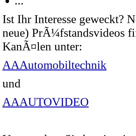
...
Ist Ihr Interesse geweckt?
neue) PrÃ¼fstandsvideos fi
KanÃ¤len unter:
AAAutomobiltechnik
und
AAAUTOVIDEO