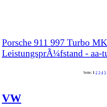
Porsche 911 997 Turbo MK
LeistungsprÃ¼fstand - aa-t
Seite:
1
2
3
4
5
VW