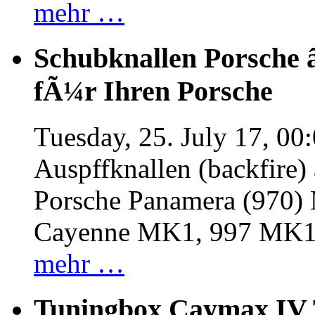
mehr …
Schubknallen Porsche 
fÃ¼r Ihren Porsche
Tuesday, 25. July 17, 00
Auspffknallen (backfire)
Porsche Panamera (970
Cayenne MK1, 997 MK
mehr …
Tuningbox Caymax IV 