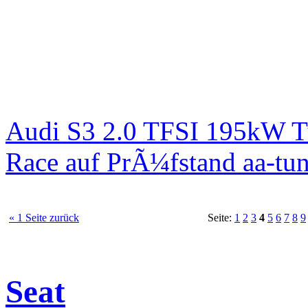
Audi S3 2.0 TFSI 195kW T
Race auf PrÃ¼fstand aa-tun
« 1 Seite zurück
Seite:
1
2
3
4
5
6
7
8
9
Seat