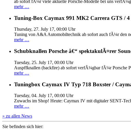
ab sofort fÃ¼r viele aktuelle Porsche-Modelle bei uns verfÃ¼g
mehr …
Tuning-Box Caymax 991 MK2 Carrera GTS / 
Thursday, 27. July 17, 00:00 Uhr
Tuning von A&A Automobiltechnik ab sofort auch fÃ¼r den 
mehr …
Schubknallen Porsche â€“ spektakulÃ¤rer Soun
Tuesday, 25. July 17, 00:00 Uhr
Auspffknallen (backfire) ab sofort verfÃ¼gbar fÃ¼r Pors
mehr …
Tuningbox Caymax IV Typ 718 Boxster / Caym
Tuesday, 04. July 17, 00:00 Uhr
Zuwachs im Shop! Heute: Caymax IV mit digitaler SENT‐Tech
mehr …
» zu allen News
Sie befinden sich hier: