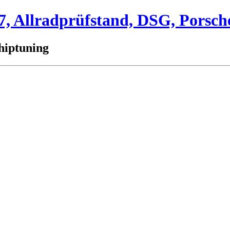
 Allradprüfstand, DSG, Porsch
hiptuning