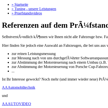
» Startseite
» Tuning - unsere Leistungen
» Pruefstandsvideos
Referenzen auf dem PrÃ¼fstand
SelbstverstÃ¤ndlich kÃ¶nnen wir Ihnen nicht alle Fahrzeuge bzw. Fahr
Hier finden Sie jedoch eine Auswahl an Fahrzeugen, die bei uns a
zur reinen Leistungsmessung
zur Messung nach von uns durchgefÃ¼hrter Softwareanpassu
zur Abstimmung der Motorsteuerung nach einem Umbau (z.B. T
zur Abstimmung der Motorsteuerung von Porsche Cup-Fahrze
...
Ist Ihr Interesse geweckt? Noch mehr (und immer wieder neue) PrÃ¼
AAAutomobiltechnik
und
AAAUTOVIDEO