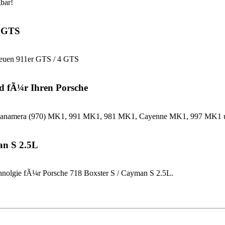
bar!
4 GTS
neuen 911er GTS / 4 GTS
d fÃ¼r Ihren Porsche
che Panamera (970) MK1, 991 MK1, 981 MK1, Cayenne MK1, 997 MK
an S 2.5L
nolgie fÃ¼r Porsche 718 Boxster S / Cayman S 2.5L.