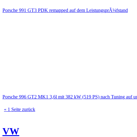
Porsche 991 GT3 PDK remapped auf dem LeistungsprÃ¼fstand
Porsche 996 GT2 MK1 3,6l mit 382 kW (519 PS) nach Tuning auf u
« 1 Seite zurück
VW