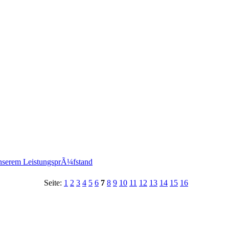
nserem LeistungsprÃ¼fstand
Seite:
1
2
3
4
5
6
7
8
9
10
11
12
13
14
15
16