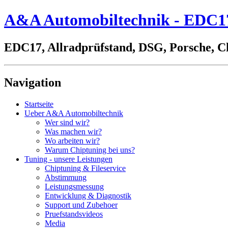
A&A Automobiltechnik - EDC17,
EDC17, Allradprüfstand, DSG, Porsche, C
Navigation
Startseite
Ueber A&A Automobiltechnik
Wer sind wir?
Was machen wir?
Wo arbeiten wir?
Warum Chiptuning bei uns?
Tuning - unsere Leistungen
Chiptuning & Fileservice
Abstimmung
Leistungsmessung
Entwicklung & Diagnostik
Support und Zubehoer
Pruefstandsvideos
Media