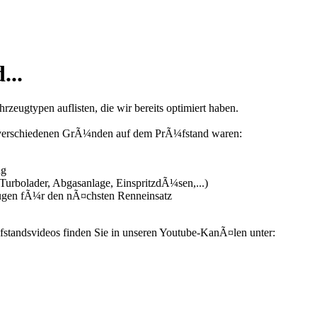
...
zeugtypen auflisten, die wir bereits optimiert haben.
us verschiedenen GrÃ¼nden auf dem PrÃ¼fstand waren:
ng
urbolader, Abgasanlage, EinspritzdÃ¼sen,...)
ugen fÃ¼r den nÃ¤chsten Renneinsatz
fstandsvideos finden Sie in unseren Youtube-KanÃ¤len unter: