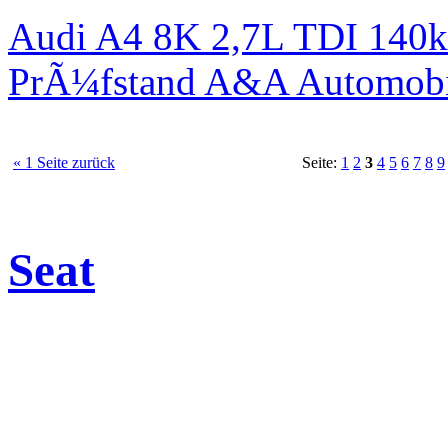
Audi A4 8K 2,7L TDI 140kW
PrÃ¼fstand A&A Automobi
« 1 Seite zurück
Seite:
1
2
3
4
5
6
7
8
9
Seat