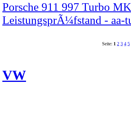
Porsche 911 997 Turbo MK
LeistungsprÃ¼fstand - aa-t
Seite:
1
2
3
4
5
VW