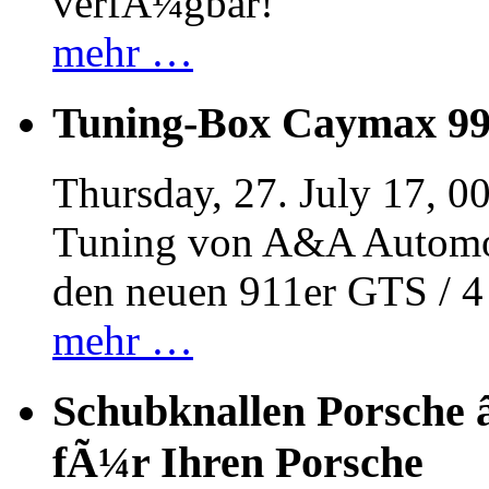
verfÃ¼gbar!
mehr …
Tuning-Box Caymax 9
Thursday, 27. July 17, 0
Tuning von A&A Automob
den neuen 911er GTS / 
mehr …
Schubknallen Porsche 
fÃ¼r Ihren Porsche