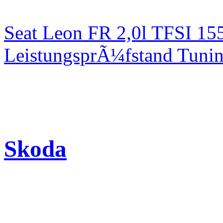
Seat Leon FR 2,0l TFSI 1
LeistungsprÃ¼fstand Tuni
Skoda