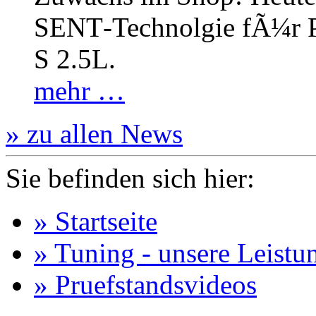
SENT‐Technolgie fÃ¼r P
S 2.5L.
mehr …
» zu allen News
Sie befinden sich hier:
» Startseite
» Tuning - unsere Leistu
» Pruefstandsvideos