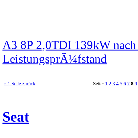
A3 8P 2,0TDI 139kW nach 
LeistungsprÃ¼fstand
« 1 Seite zurück
Seite:
1
2
3
4
5
6
7
8
9
Seat