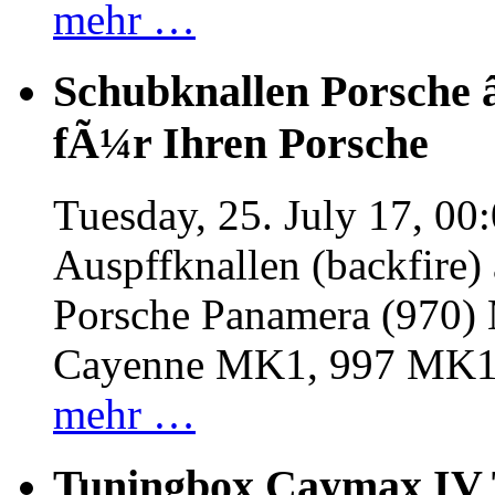
mehr …
Schubknallen Porsche 
fÃ¼r Ihren Porsche
Tuesday, 25. July 17, 00
Auspffknallen (backfire)
Porsche Panamera (970
Cayenne MK1, 997 MK
mehr …
Tuningbox Caymax IV 