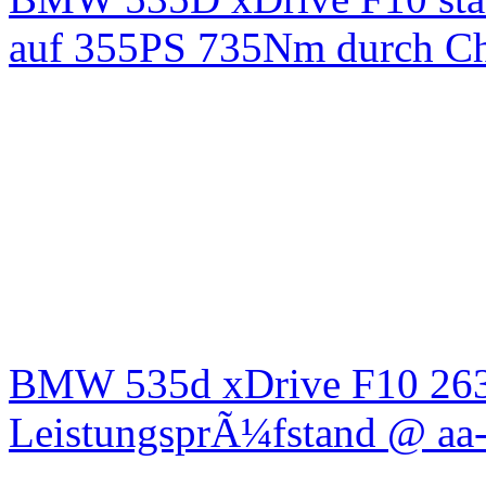
auf 355PS 735Nm durch Chi
BMW 535d xDrive F10 26
LeistungsprÃ¼fstand @ aa-