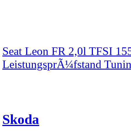
Seat Leon FR 2,0l TFSI 1
LeistungsprÃ¼fstand Tuni
Skoda