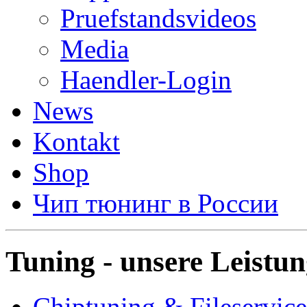
Pruefstandsvideos
Media
Haendler-Login
News
Kontakt
Shop
Чип тюнинг в России
Tuning - unsere Leistu
Chiptuning & Fileservice