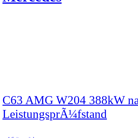
C63 AMG W204 388kW nac
LeistungsprÃ¼fstand