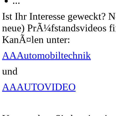
...
Ist Ihr Interesse geweckt?
neue) PrÃ¼fstandsvideos fi
KanÃ¤len unter:
AAAutomobiltechnik
und
AAAUTOVIDEO