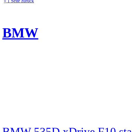
« 1 Seite zurück
BMW
BMW 535D xDrive F10 st