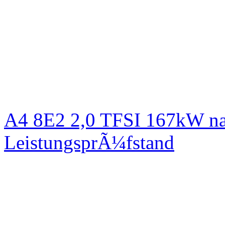
A4 8E2 2,0 TFSI 167kW na
LeistungsprÃ¼fstand