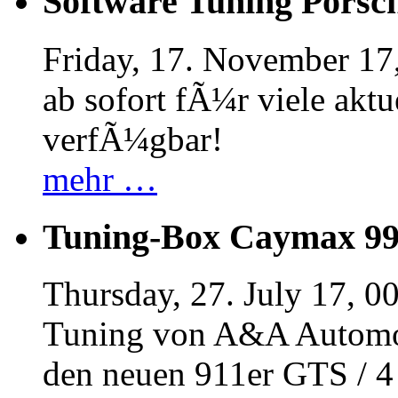
Software Tuning Porsch
Friday, 17. November 17
ab sofort fÃ¼r viele akt
verfÃ¼gbar!
mehr …
Tuning-Box Caymax 9
Thursday, 27. July 17, 0
Tuning von A&A Automob
den neuen 911er GTS / 