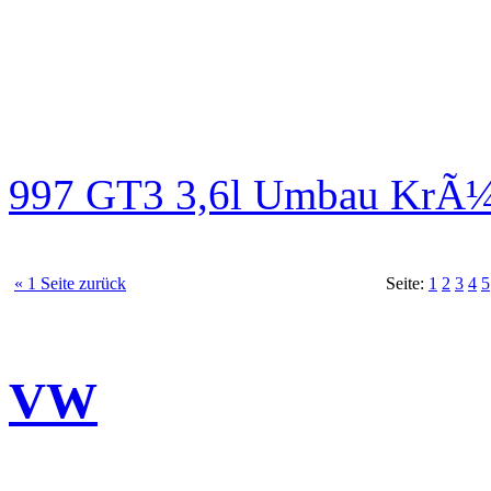
997 GT3 3,6l Umbau KrÃ¼
« 1 Seite zurück
Seite:
1
2
3
4
5
VW