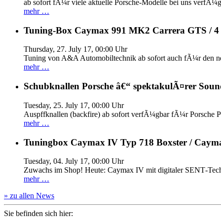
ab sofort fÃ¼r viele aktuelle Porsche-Modelle bei uns verfÃ¼g
mehr …
Tuning-Box Caymax 991 MK2 Carrera GTS / 
Thursday, 27. July 17, 00:00 Uhr
Tuning von A&A Automobiltechnik ab sofort auch fÃ¼r den 
mehr …
Schubknallen Porsche â€“ spektakulÃ¤rer Soun
Tuesday, 25. July 17, 00:00 Uhr
Auspffknallen (backfire) ab sofort verfÃ¼gbar fÃ¼r Pors
mehr …
Tuningbox Caymax IV Typ 718 Boxster / Caym
Tuesday, 04. July 17, 00:00 Uhr
Zuwachs im Shop! Heute: Caymax IV mit digitaler SENT‐Tech
mehr …
» zu allen News
Sie befinden sich hier: