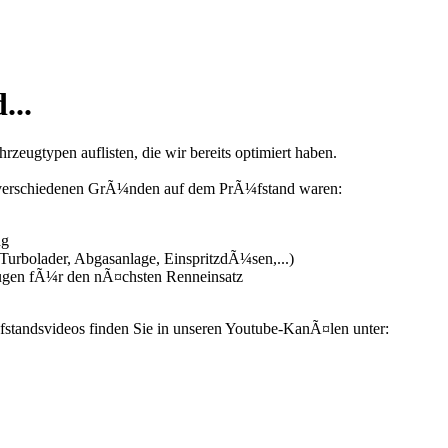
...
zeugtypen auflisten, die wir bereits optimiert haben.
us verschiedenen GrÃ¼nden auf dem PrÃ¼fstand waren:
ng
urbolader, Abgasanlage, EinspritzdÃ¼sen,...)
ugen fÃ¼r den nÃ¤chsten Renneinsatz
fstandsvideos finden Sie in unseren Youtube-KanÃ¤len unter: