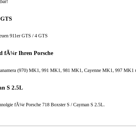
bar!
4 GTS
neuen 911er GTS / 4 GTS
d fÃ¼r Ihren Porsche
che Panamera (970) MK1, 991 MK1, 981 MK1, Cayenne MK1, 997 MK
an S 2.5L
nolgie fÃ¼r Porsche 718 Boxster S / Cayman S 2.5L.