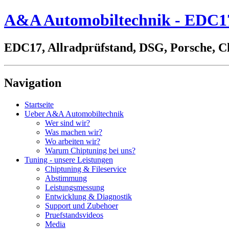
A&A Automobiltechnik - EDC17,
EDC17, Allradprüfstand, DSG, Porsche, C
Navigation
Startseite
Ueber A&A Automobiltechnik
Wer sind wir?
Was machen wir?
Wo arbeiten wir?
Warum Chiptuning bei uns?
Tuning - unsere Leistungen
Chiptuning & Fileservice
Abstimmung
Leistungsmessung
Entwicklung & Diagnostik
Support und Zubehoer
Pruefstandsvideos
Media