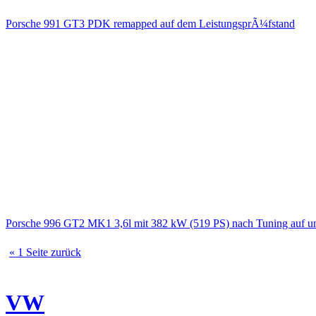
Porsche 991 GT3 PDK remapped auf dem LeistungsprÃ¼fstand
Porsche 996 GT2 MK1 3,6l mit 382 kW (519 PS) nach Tuning auf u
« 1 Seite zurück
VW