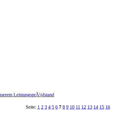
nserem LeistungsprÃ¼fstand
Seite:
1
2
3
4
5
6
7
8
9
10
11
12
13
14
15
16