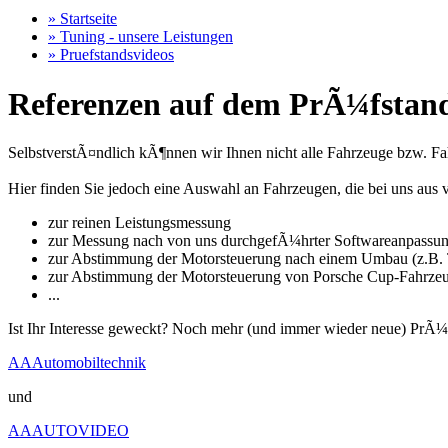
» Startseite
» Tuning - unsere Leistungen
» Pruefstandsvideos
Referenzen auf dem PrÃ¼fstand
SelbstverstÃ¤ndlich kÃ¶nnen wir Ihnen nicht alle Fahrzeuge bzw. Fahr
Hier finden Sie jedoch eine Auswahl an Fahrzeugen, die bei uns a
zur reinen Leistungsmessung
zur Messung nach von uns durchgefÃ¼hrter Softwareanpassu
zur Abstimmung der Motorsteuerung nach einem Umbau (z.B. T
zur Abstimmung der Motorsteuerung von Porsche Cup-Fahrze
...
Ist Ihr Interesse geweckt? Noch mehr (und immer wieder neue) PrÃ¼
AAAutomobiltechnik
und
AAAUTOVIDEO