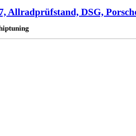
 Allradprüfstand, DSG, Porsch
hiptuning