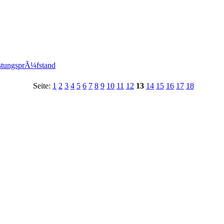
stungsprÃ¼fstand
Seite:
1
2
3
4
5
6
7
8
9
10
11
12
13
14
15
16
17
18