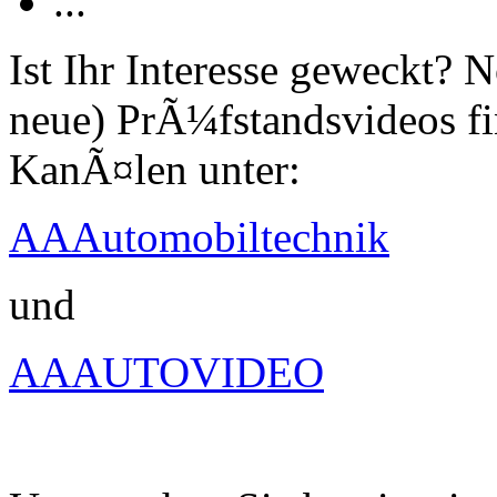
...
Ist Ihr Interesse geweckt?
neue) PrÃ¼fstandsvideos fi
KanÃ¤len unter:
AAAutomobiltechnik
und
AAAUTOVIDEO