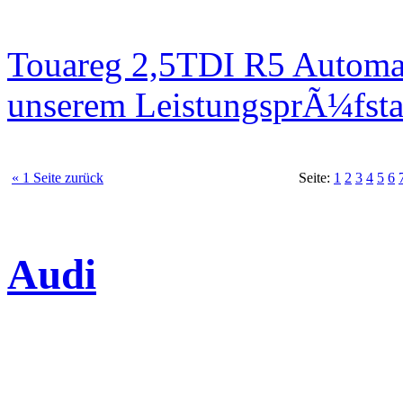
Touareg 2,5TDI R5 Automa
unserem LeistungsprÃ¼fst
« 1 Seite zurück
Seite:
1
2
3
4
5
6
Audi