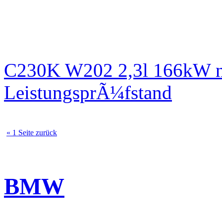
C230K W202 2,3l 166kW n
LeistungsprÃ¼fstand
« 1 Seite zurück
BMW