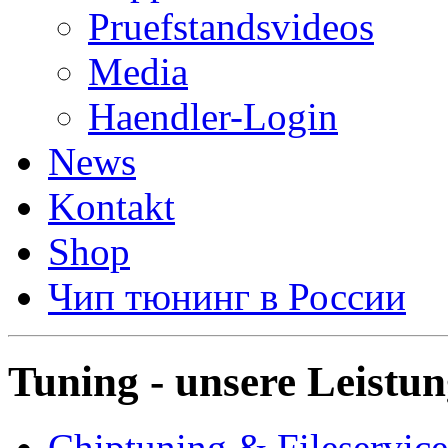
Pruefstandsvideos
Media
Haendler-Login
News
Kontakt
Shop
Чип тюнинг в России
Tuning - unsere Leistu
Chiptuning & Fileservice