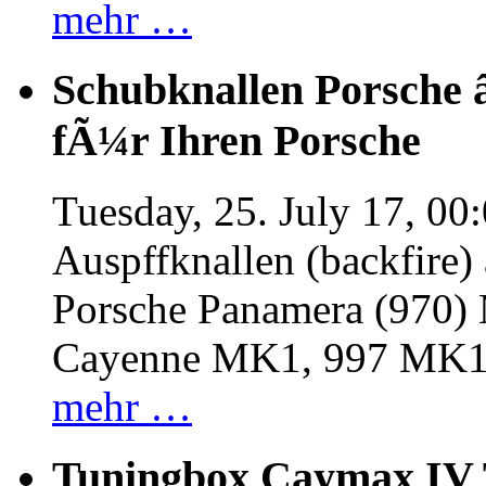
mehr …
Schubknallen Porsche 
fÃ¼r Ihren Porsche
Tuesday, 25. July 17, 00
Auspffknallen (backfire)
Porsche Panamera (970
Cayenne MK1, 997 MK
mehr …
Tuningbox Caymax IV 