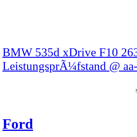
BMW 535d xDrive F10 26
LeistungsprÃ¼fstand @ aa-
Ford