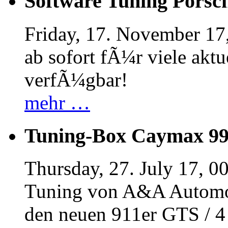
Software Tuning Porsch
Friday, 17. November 17
ab sofort fÃ¼r viele akt
verfÃ¼gbar!
mehr …
Tuning-Box Caymax 9
Thursday, 27. July 17, 0
Tuning von A&A Automob
den neuen 911er GTS / 