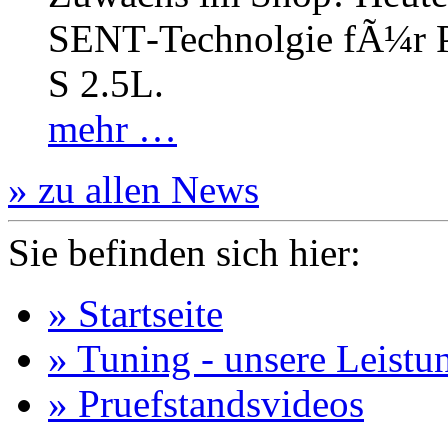
SENT‐Technolgie fÃ¼r P
S 2.5L.
mehr …
» zu allen News
Sie befinden sich hier:
» Startseite
» Tuning - unsere Leistu
» Pruefstandsvideos