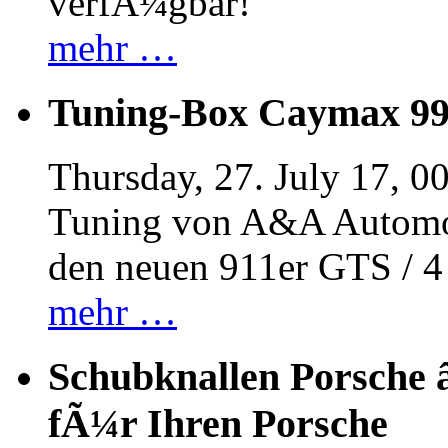
verfÃ¼gbar!
mehr …
Tuning-Box Caymax 9
Thursday, 27. July 17, 0
Tuning von A&A Automob
den neuen 911er GTS / 
mehr …
Schubknallen Porsche 
fÃ¼r Ihren Porsche