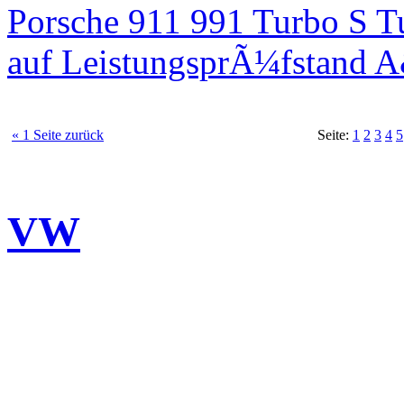
Porsche 911 991 Turbo S T
auf LeistungsprÃ¼fstand 
« 1 Seite zurück
Seite:
1
2
3
4
5
VW