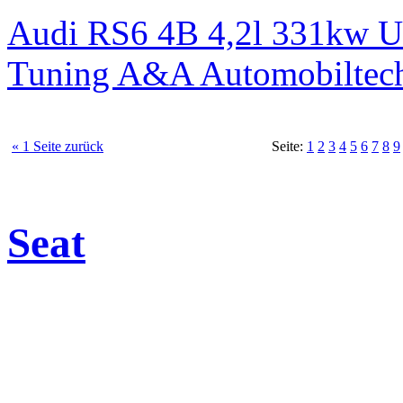
Audi RS6 4B 4,2l 331kw 
Tuning A&A Automobiltec
« 1 Seite zurück
Seite:
1
2
3
4
5
6
7
8
9
Seat