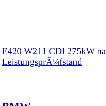
E420 W211 CDI 275kW nac
LeistungsprÃ¼fstand