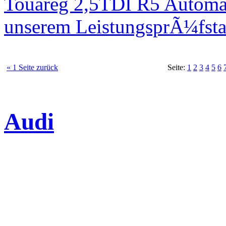
Touareg 2,5TDI R5 Automa
unserem LeistungsprÃ¼fst
« 1 Seite zurück
Seite:
1
2
3
4
5
6
Audi