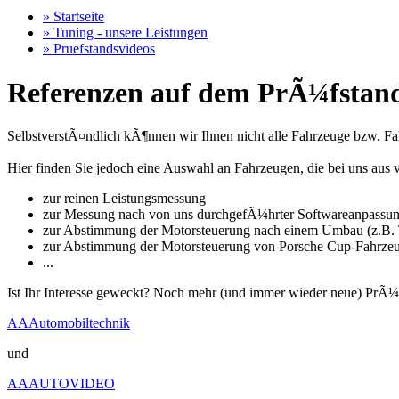
» Startseite
» Tuning - unsere Leistungen
» Pruefstandsvideos
Referenzen auf dem PrÃ¼fstand
SelbstverstÃ¤ndlich kÃ¶nnen wir Ihnen nicht alle Fahrzeuge bzw. Fahr
Hier finden Sie jedoch eine Auswahl an Fahrzeugen, die bei uns a
zur reinen Leistungsmessung
zur Messung nach von uns durchgefÃ¼hrter Softwareanpassu
zur Abstimmung der Motorsteuerung nach einem Umbau (z.B. T
zur Abstimmung der Motorsteuerung von Porsche Cup-Fahrze
...
Ist Ihr Interesse geweckt? Noch mehr (und immer wieder neue) PrÃ¼
AAAutomobiltechnik
und
AAAUTOVIDEO