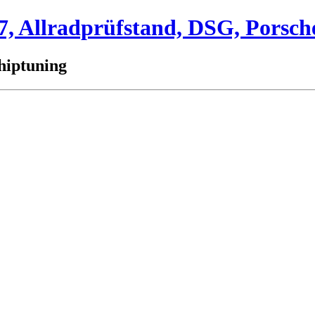
 Allradprüfstand, DSG, Porsch
hiptuning