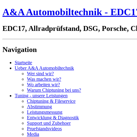
A&A Automobiltechnik - EDC17,
EDC17, Allradprüfstand, DSG, Porsche, C
Navigation
Startseite
Ueber A&A Automobiltechnik
Wer sind wir?
Was machen wir?
Wo arbeiten wir?
Warum Chiptuning bei uns?
Tuning - unsere Leistungen
Chiptuning & Fileservice
Abstimmung
Leistungsmessung
Entwicklung & Diagnostik
Support und Zubehoer
Pruefstandsvideos
Media