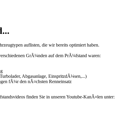
...
zeugtypen auflisten, die wir bereits optimiert haben.
us verschiedenen GrÃ¼nden auf dem PrÃ¼fstand waren:
ng
urbolader, Abgasanlage, EinspritzdÃ¼sen,...)
ugen fÃ¼r den nÃ¤chsten Renneinsatz
fstandsvideos finden Sie in unseren Youtube-KanÃ¤len unter: