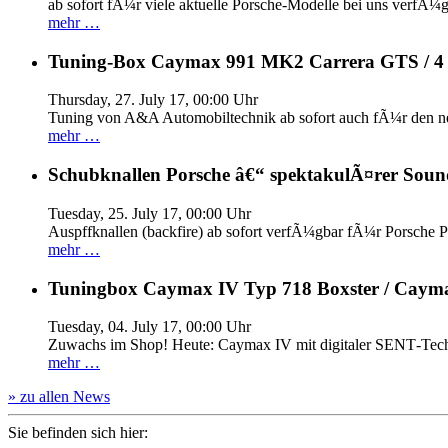
ab sofort fÃ¼r viele aktuelle Porsche-Modelle bei uns verfÃ¼g
mehr …
Tuning-Box Caymax 991 MK2 Carrera GTS / 
Thursday, 27. July 17, 00:00 Uhr
Tuning von A&A Automobiltechnik ab sofort auch fÃ¼r den 
mehr …
Schubknallen Porsche â€“ spektakulÃ¤rer Soun
Tuesday, 25. July 17, 00:00 Uhr
Auspffknallen (backfire) ab sofort verfÃ¼gbar fÃ¼r Pors
mehr …
Tuningbox Caymax IV Typ 718 Boxster / Caym
Tuesday, 04. July 17, 00:00 Uhr
Zuwachs im Shop! Heute: Caymax IV mit digitaler SENT‐Tech
mehr …
» zu allen News
Sie befinden sich hier: