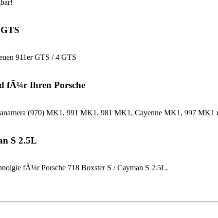
bar!
4 GTS
neuen 911er GTS / 4 GTS
d fÃ¼r Ihren Porsche
che Panamera (970) MK1, 991 MK1, 981 MK1, Cayenne MK1, 997 MK
an S 2.5L
nolgie fÃ¼r Porsche 718 Boxster S / Cayman S 2.5L.