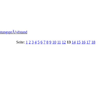
stungsprÃ¼fstand
Seite:
1
2
3
4
5
6
7
8
9
10
11
12
13
14
15
16
17
18