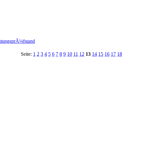
stungsprÃ¼fstand
Seite:
1
2
3
4
5
6
7
8
9
10
11
12
13
14
15
16
17
18