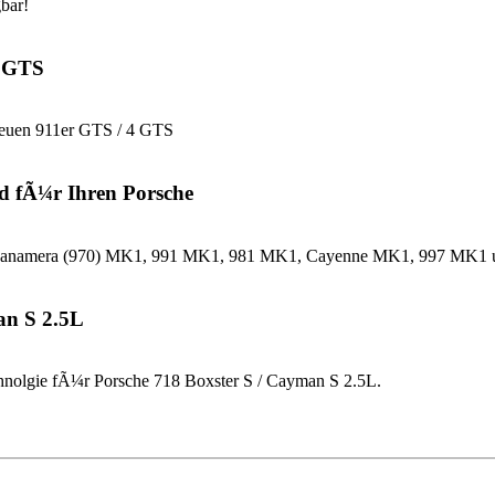
bar!
4 GTS
neuen 911er GTS / 4 GTS
d fÃ¼r Ihren Porsche
che Panamera (970) MK1, 991 MK1, 981 MK1, Cayenne MK1, 997 MK
an S 2.5L
nolgie fÃ¼r Porsche 718 Boxster S / Cayman S 2.5L.