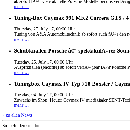
ab sofort fÃ¼r viele aktuelle Porsche-Modelle bei uns verfÃ¼g
mehr …
Tuning-Box Caymax 991 MK2 Carrera GTS / 
Thursday, 27. July 17, 00:00 Uhr
Tuning von A&A Automobiltechnik ab sofort auch fÃ¼r den 
mehr …
Schubknallen Porsche â€“ spektakulÃ¤rer Soun
Tuesday, 25. July 17, 00:00 Uhr
Auspffknallen (backfire) ab sofort verfÃ¼gbar fÃ¼r Pors
mehr …
Tuningbox Caymax IV Typ 718 Boxster / Caym
Tuesday, 04. July 17, 00:00 Uhr
Zuwachs im Shop! Heute: Caymax IV mit digitaler SENT‐Tech
mehr …
» zu allen News
Sie befinden sich hier: