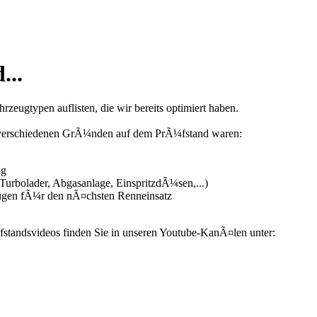
...
zeugtypen auflisten, die wir bereits optimiert haben.
us verschiedenen GrÃ¼nden auf dem PrÃ¼fstand waren:
ng
urbolader, Abgasanlage, EinspritzdÃ¼sen,...)
ugen fÃ¼r den nÃ¤chsten Renneinsatz
fstandsvideos finden Sie in unseren Youtube-KanÃ¤len unter: