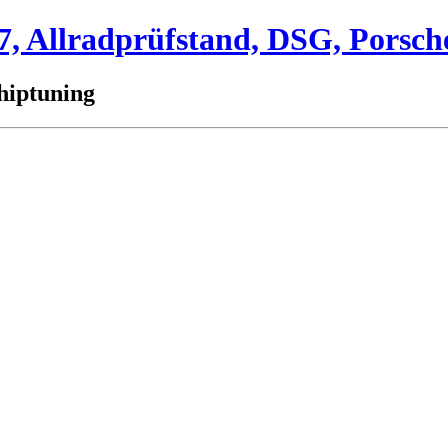
 Allradprüfstand, DSG, Porsch
hiptuning