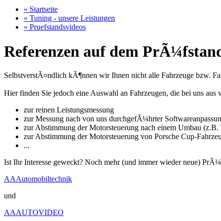
» Startseite
» Tuning - unsere Leistungen
» Pruefstandsvideos
Referenzen auf dem PrÃ¼fstand
SelbstverstÃ¤ndlich kÃ¶nnen wir Ihnen nicht alle Fahrzeuge bzw. Fahr
Hier finden Sie jedoch eine Auswahl an Fahrzeugen, die bei uns a
zur reinen Leistungsmessung
zur Messung nach von uns durchgefÃ¼hrter Softwareanpassu
zur Abstimmung der Motorsteuerung nach einem Umbau (z.B. T
zur Abstimmung der Motorsteuerung von Porsche Cup-Fahrze
...
Ist Ihr Interesse geweckt? Noch mehr (und immer wieder neue) PrÃ¼
AAAutomobiltechnik
und
AAAUTOVIDEO