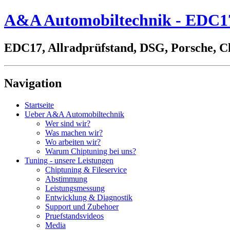
A&A Automobiltechnik - EDC17,
EDC17, Allradprüfstand, DSG, Porsche, C
Navigation
Startseite
Ueber A&A Automobiltechnik
Wer sind wir?
Was machen wir?
Wo arbeiten wir?
Warum Chiptuning bei uns?
Tuning - unsere Leistungen
Chiptuning & Fileservice
Abstimmung
Leistungsmessung
Entwicklung & Diagnostik
Support und Zubehoer
Pruefstandsvideos
Media