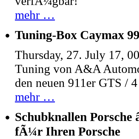
verfÃ¼gbar!
mehr …
Tuning-Box Caymax 9
Thursday, 27. July 17, 0
Tuning von A&A Automob
den neuen 911er GTS / 
mehr …
Schubknallen Porsche 
fÃ¼r Ihren Porsche