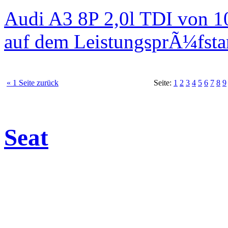
Audi A3 8P 2,0l TDI von 1
auf dem LeistungsprÃ¼fst
« 1 Seite zurück
Seite:
1
2
3
4
5
6
7
8
9
Seat