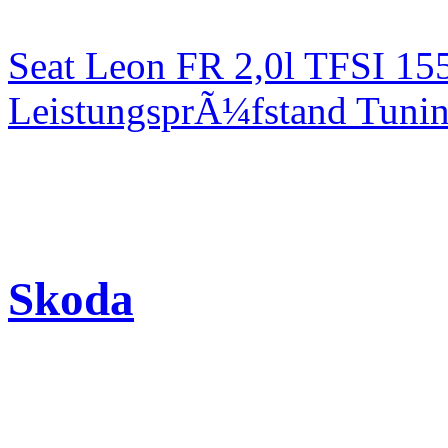
Seat Leon FR 2,0l TFSI 1
LeistungsprÃ¼fstand Tuni
Skoda