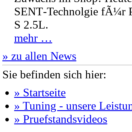
SENT‐Technolgie fÃ¼r P
S 2.5L.
mehr …
» zu allen News
Sie befinden sich hier:
» Startseite
» Tuning - unsere Leistu
» Pruefstandsvideos