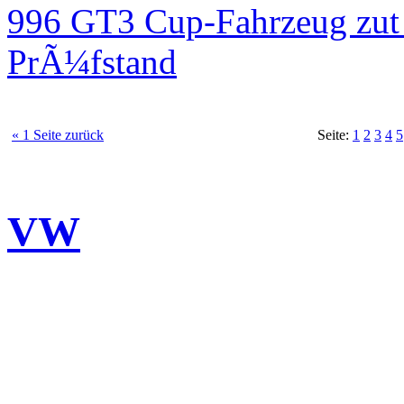
996 GT3 Cup-Fahrzeug zut
PrÃ¼fstand
« 1 Seite zurück
Seite:
1
2
3
4
5
VW