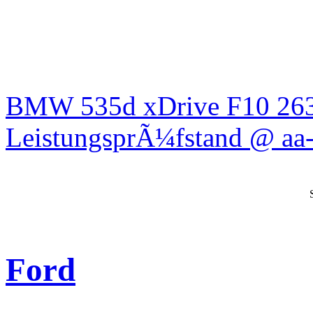
BMW 535d xDrive F10 26
LeistungsprÃ¼fstand @ aa-
Ford