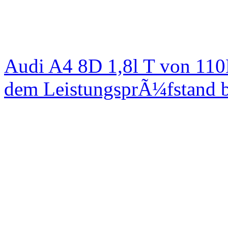
Audi A4 8D 1,8l T von 1
dem LeistungsprÃ¼fstand b