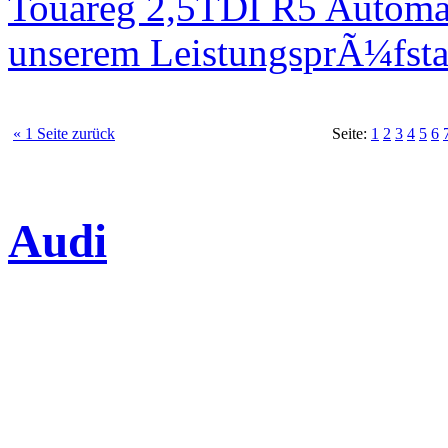
Touareg 2,5TDI R5 Automa
unserem LeistungsprÃ¼fst
« 1 Seite zurück
Seite:
1
2
3
4
5
6
Audi