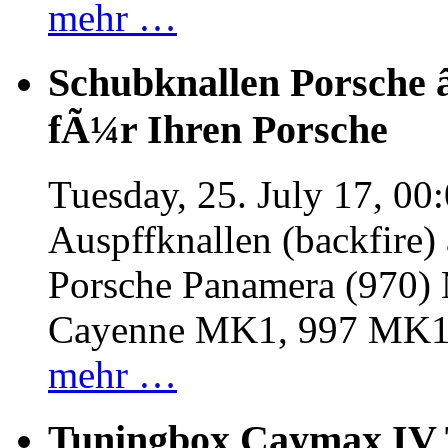
mehr …
Schubknallen Porsche 
fÃ¼r Ihren Porsche
Tuesday, 25. July 17, 00
Auspffknallen (backfire)
Porsche Panamera (970
Cayenne MK1, 997 MK
mehr …
Tuningbox Caymax IV 