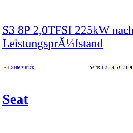
S3 8P 2,0TFSI 225kW nach
LeistungsprÃ¼fstand
« 1 Seite zurück
Seite:
1
2
3
4
5
6
7
8
9
Seat