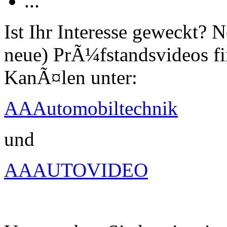
...
Ist Ihr Interesse geweckt?
neue) PrÃ¼fstandsvideos fi
KanÃ¤len unter:
AAAutomobiltechnik
und
AAAUTOVIDEO