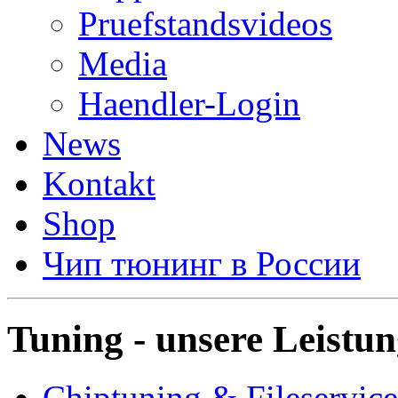
Pruefstandsvideos
Media
Haendler-Login
News
Kontakt
Shop
Чип тюнинг в России
Tuning - unsere Leistu
Chiptuning & Fileservice