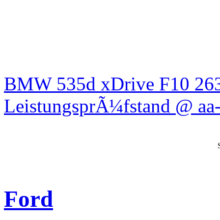
BMW 535d xDrive F10 26
LeistungsprÃ¼fstand @ aa-
Ford