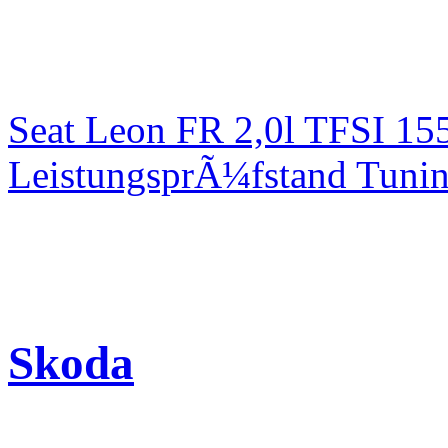
Seat Leon FR 2,0l TFSI 1
LeistungsprÃ¼fstand Tuni
Skoda