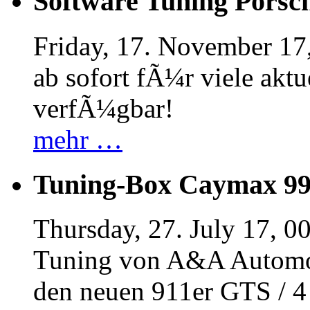
Software Tuning Porsch
Friday, 17. November 17
ab sofort fÃ¼r viele akt
verfÃ¼gbar!
mehr …
Tuning-Box Caymax 9
Thursday, 27. July 17, 0
Tuning von A&A Automob
den neuen 911er GTS / 