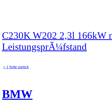
C230K W202 2,3l 166kW n
LeistungsprÃ¼fstand
« 1 Seite zurück
BMW