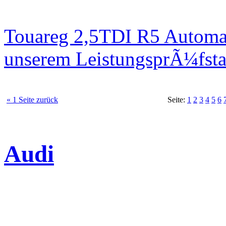
Touareg 2,5TDI R5 Automa
unserem LeistungsprÃ¼fst
« 1 Seite zurück
Seite:
1
2
3
4
5
6
Audi