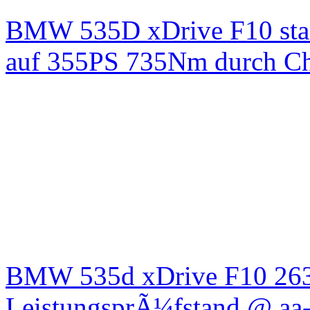
BMW 535D xDrive F10 st
auf 355PS 735Nm durch Chi
BMW 535d xDrive F10 26
LeistungsprÃ¼fstand @ aa-