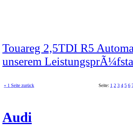
Touareg 2,5TDI R5 Automa
unserem LeistungsprÃ¼fst
« 1 Seite zurück
Seite:
1
2
3
4
5
6
Audi