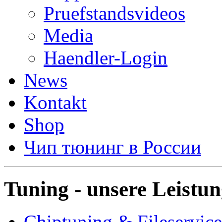
Pruefstandsvideos
Media
Haendler-Login
News
Kontakt
Shop
Чип тюнинг в России
Tuning - unsere Leistu
Chiptuning & Fileservice