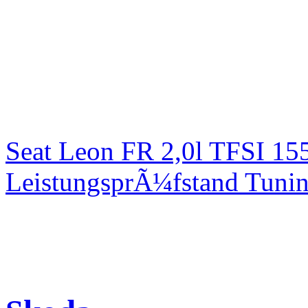
Seat Leon FR 2,0l TFSI 1
LeistungsprÃ¼fstand Tuni