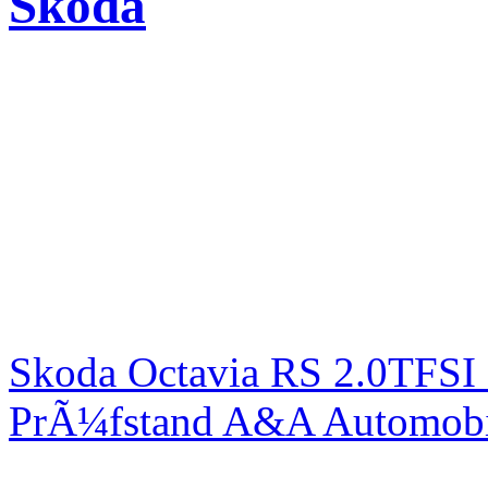
Skoda
Skoda Octavia RS 2.0TFSI
PrÃ¼fstand A&A Automobi