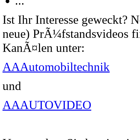
...
Ist Ihr Interesse geweckt?
neue) PrÃ¼fstandsvideos fi
KanÃ¤len unter:
AAAutomobiltechnik
und
AAAUTOVIDEO