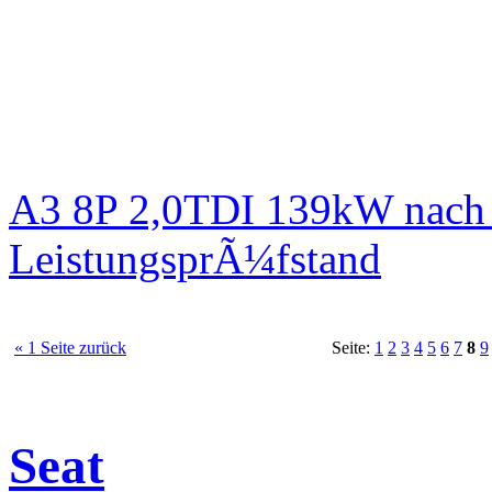
A3 8P 2,0TDI 139kW nach 
LeistungsprÃ¼fstand
« 1 Seite zurück
Seite:
1
2
3
4
5
6
7
8
9
Seat