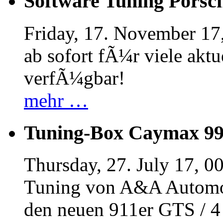
Software Tuning Porsch
Friday, 17. November 17
ab sofort fÃ¼r viele akt
verfÃ¼gbar!
mehr …
Tuning-Box Caymax 9
Thursday, 27. July 17, 0
Tuning von A&A Automob
den neuen 911er GTS / 