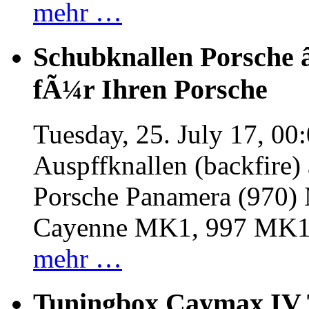
mehr …
Schubknallen Porsche 
fÃ¼r Ihren Porsche
Tuesday, 25. July 17, 00
Auspffknallen (backfire)
Porsche Panamera (970
Cayenne MK1, 997 MK
mehr …
Tuningbox Caymax IV 