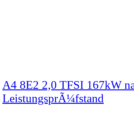
A4 8E2 2,0 TFSI 167kW na
LeistungsprÃ¼fstand