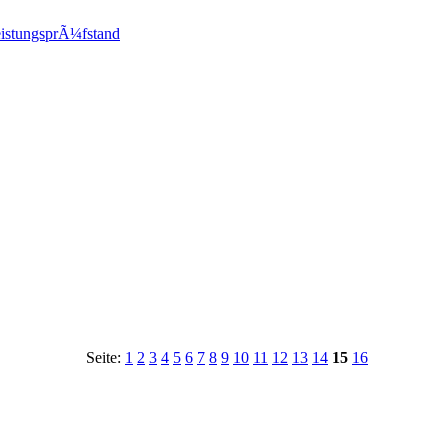
istungsprÃ¼fstand
Seite:
1
2
3
4
5
6
7
8
9
10
11
12
13
14
15
16