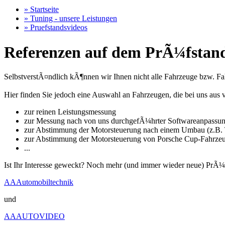
» Startseite
» Tuning - unsere Leistungen
» Pruefstandsvideos
Referenzen auf dem PrÃ¼fstand
SelbstverstÃ¤ndlich kÃ¶nnen wir Ihnen nicht alle Fahrzeuge bzw. Fahr
Hier finden Sie jedoch eine Auswahl an Fahrzeugen, die bei uns a
zur reinen Leistungsmessung
zur Messung nach von uns durchgefÃ¼hrter Softwareanpassu
zur Abstimmung der Motorsteuerung nach einem Umbau (z.B. T
zur Abstimmung der Motorsteuerung von Porsche Cup-Fahrze
...
Ist Ihr Interesse geweckt? Noch mehr (und immer wieder neue) PrÃ¼
AAAutomobiltechnik
und
AAAUTOVIDEO