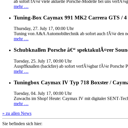
ab sofort fÃ¼r viele aktuelle Porsche-Modelle bei uns verfÃ¼g
mehr …
Tuning-Box Caymax 991 MK2 Carrera GTS / 
Thursday, 27. July 17, 00:00 Uhr
Tuning von A&A Automobiltechnik ab sofort auch fÃ¼r den 
mehr …
Schubknallen Porsche â€“ spektakulÃ¤rer Soun
Tuesday, 25. July 17, 00:00 Uhr
Auspffknallen (backfire) ab sofort verfÃ¼gbar fÃ¼r Pors
mehr …
Tuningbox Caymax IV Typ 718 Boxster / Caym
Tuesday, 04. July 17, 00:00 Uhr
Zuwachs im Shop! Heute: Caymax IV mit digitaler SENT‐Tech
mehr …
» zu allen News
Sie befinden sich hier: