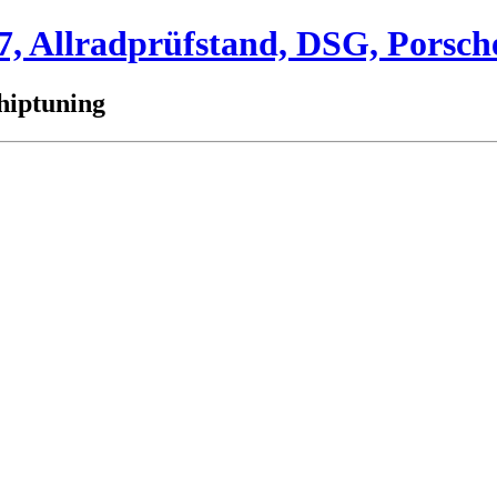
 Allradprüfstand, DSG, Porsch
hiptuning