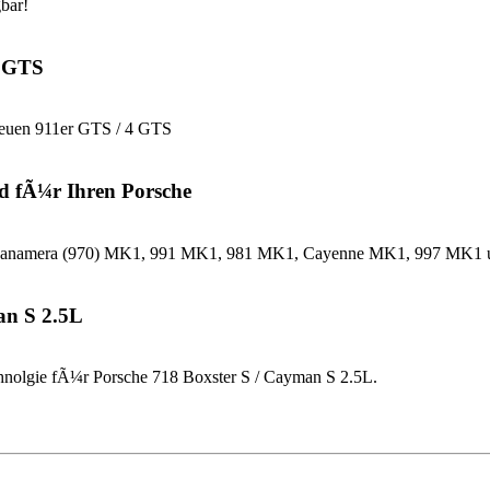
bar!
4 GTS
neuen 911er GTS / 4 GTS
d fÃ¼r Ihren Porsche
che Panamera (970) MK1, 991 MK1, 981 MK1, Cayenne MK1, 997 MK
an S 2.5L
nolgie fÃ¼r Porsche 718 Boxster S / Cayman S 2.5L.