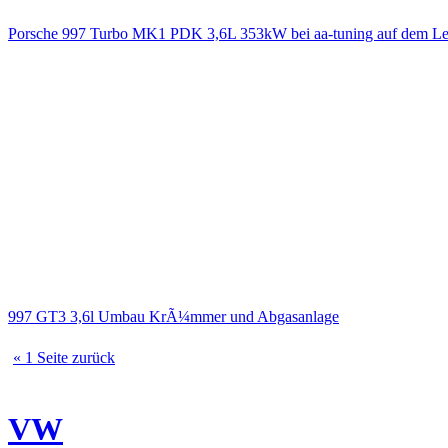
Porsche 997 Turbo MK1 PDK 3,6L 353kW bei aa-tuning auf dem Le
997 GT3 3,6l Umbau KrÃ¼mmer und Abgasanlage
« 1 Seite zurück
VW