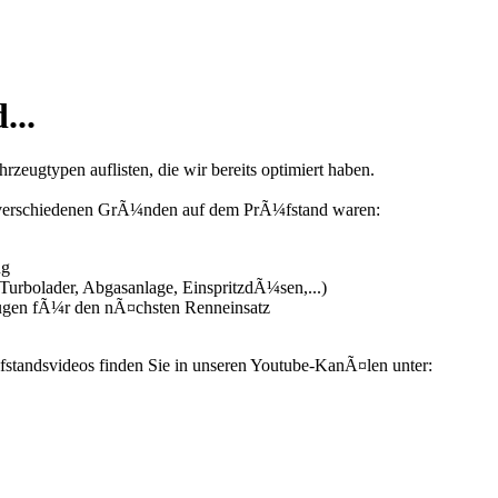
...
zeugtypen auflisten, die wir bereits optimiert haben.
us verschiedenen GrÃ¼nden auf dem PrÃ¼fstand waren:
ng
urbolader, Abgasanlage, EinspritzdÃ¼sen,...)
ugen fÃ¼r den nÃ¤chsten Renneinsatz
fstandsvideos finden Sie in unseren Youtube-KanÃ¤len unter: