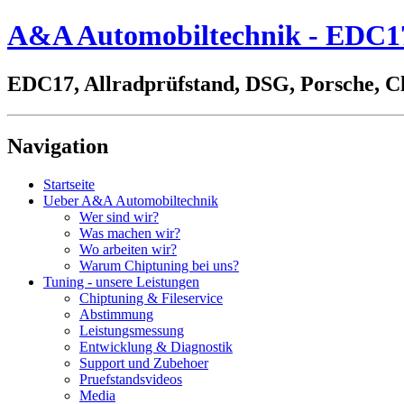
A&A Automobiltechnik - EDC17,
EDC17, Allradprüfstand, DSG, Porsche, C
Navigation
Startseite
Ueber A&A Automobiltechnik
Wer sind wir?
Was machen wir?
Wo arbeiten wir?
Warum Chiptuning bei uns?
Tuning - unsere Leistungen
Chiptuning & Fileservice
Abstimmung
Leistungsmessung
Entwicklung & Diagnostik
Support und Zubehoer
Pruefstandsvideos
Media