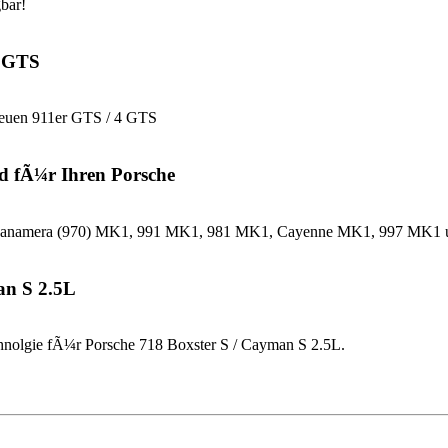
bar!
4 GTS
neuen 911er GTS / 4 GTS
d fÃ¼r Ihren Porsche
che Panamera (970) MK1, 991 MK1, 981 MK1, Cayenne MK1, 997 MK
an S 2.5L
nolgie fÃ¼r Porsche 718 Boxster S / Cayman S 2.5L.