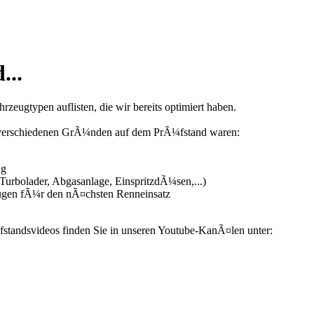
...
zeugtypen auflisten, die wir bereits optimiert haben.
us verschiedenen GrÃ¼nden auf dem PrÃ¼fstand waren:
ng
urbolader, Abgasanlage, EinspritzdÃ¼sen,...)
ugen fÃ¼r den nÃ¤chsten Renneinsatz
fstandsvideos finden Sie in unseren Youtube-KanÃ¤len unter: