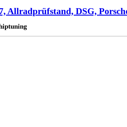
 Allradprüfstand, DSG, Porsch
hiptuning