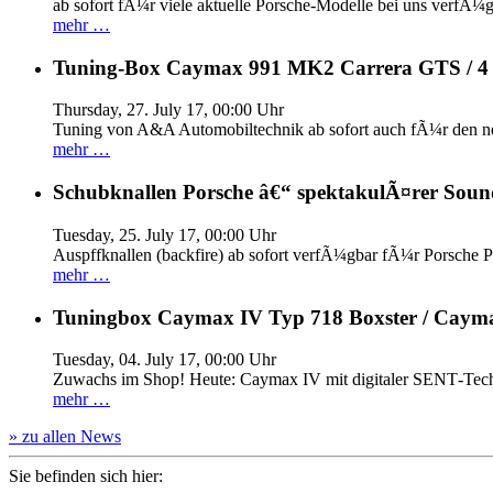
ab sofort fÃ¼r viele aktuelle Porsche-Modelle bei uns verfÃ¼g
mehr …
Tuning-Box Caymax 991 MK2 Carrera GTS / 
Thursday, 27. July 17, 00:00 Uhr
Tuning von A&A Automobiltechnik ab sofort auch fÃ¼r den 
mehr …
Schubknallen Porsche â€“ spektakulÃ¤rer Soun
Tuesday, 25. July 17, 00:00 Uhr
Auspffknallen (backfire) ab sofort verfÃ¼gbar fÃ¼r Pors
mehr …
Tuningbox Caymax IV Typ 718 Boxster / Caym
Tuesday, 04. July 17, 00:00 Uhr
Zuwachs im Shop! Heute: Caymax IV mit digitaler SENT‐Tech
mehr …
» zu allen News
Sie befinden sich hier: