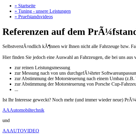
» Startseite
» Tuning - unsere Leistungen
» Pruefstandsvideos
Referenzen auf dem PrÃ¼fstand
SelbstverstÃ¤ndlich kÃ¶nnen wir Ihnen nicht alle Fahrzeuge bzw. Fahr
Hier finden Sie jedoch eine Auswahl an Fahrzeugen, die bei uns a
zur reinen Leistungsmessung
zur Messung nach von uns durchgefÃ¼hrter Softwareanpassu
zur Abstimmung der Motorsteuerung nach einem Umbau (z.B. T
zur Abstimmung der Motorsteuerung von Porsche Cup-Fahrze
...
Ist Ihr Interesse geweckt? Noch mehr (und immer wieder neue) PrÃ¼
AAAutomobiltechnik
und
AAAUTOVIDEO