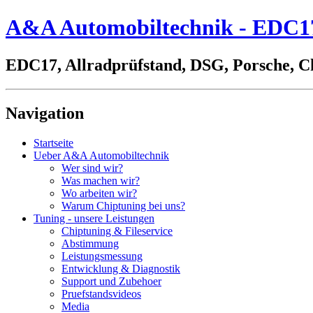
A&A Automobiltechnik - EDC17,
EDC17, Allradprüfstand, DSG, Porsche, C
Navigation
Startseite
Ueber A&A Automobiltechnik
Wer sind wir?
Was machen wir?
Wo arbeiten wir?
Warum Chiptuning bei uns?
Tuning - unsere Leistungen
Chiptuning & Fileservice
Abstimmung
Leistungsmessung
Entwicklung & Diagnostik
Support und Zubehoer
Pruefstandsvideos
Media