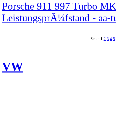
Porsche 911 997 Turbo MK
LeistungsprÃ¼fstand - aa-t
Seite:
1
2
3
4
5
VW