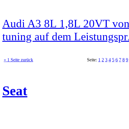
Audi A3 8L 1,8L 20VT von
tuning auf dem Leistungsp
« 1 Seite zurück
Seite:
1
2
3
4
5
6
7
8
9
Seat