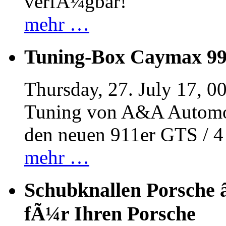
verfÃ¼gbar!
mehr …
Tuning-Box Caymax 9
Thursday, 27. July 17, 0
Tuning von A&A Automob
den neuen 911er GTS / 
mehr …
Schubknallen Porsche 
fÃ¼r Ihren Porsche