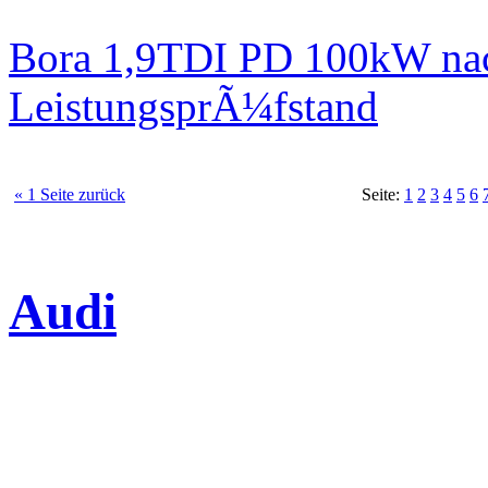
Bora 1,9TDI PD 100kW nac
LeistungsprÃ¼fstand
« 1 Seite zurück
Seite:
1
2
3
4
5
6
Audi