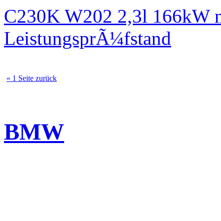
C230K W202 2,3l 166kW n
LeistungsprÃ¼fstand
« 1 Seite zurück
BMW