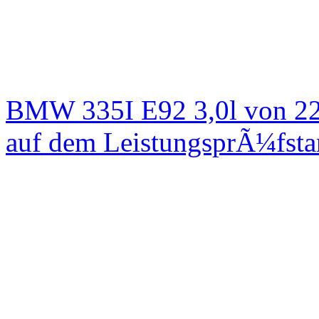
BMW 335I E92 3,0l von 22
auf dem LeistungsprÃ¼fst