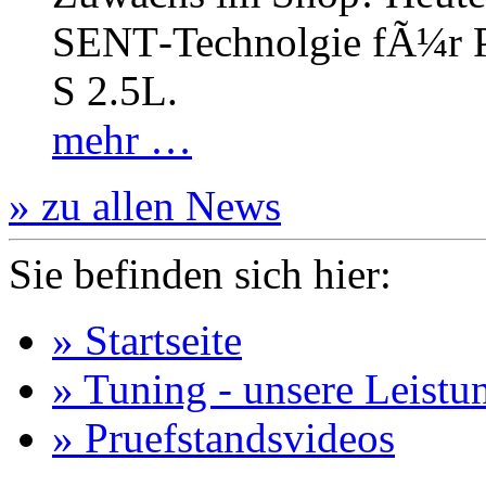
SENT‐Technolgie fÃ¼r P
S 2.5L.
mehr …
» zu allen News
Sie befinden sich hier:
» Startseite
» Tuning - unsere Leistu
» Pruefstandsvideos