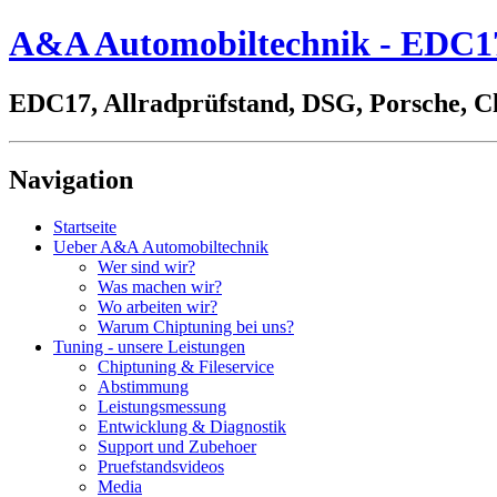
A&A Automobiltechnik - EDC17,
EDC17, Allradprüfstand, DSG, Porsche, C
Navigation
Startseite
Ueber A&A Automobiltechnik
Wer sind wir?
Was machen wir?
Wo arbeiten wir?
Warum Chiptuning bei uns?
Tuning - unsere Leistungen
Chiptuning & Fileservice
Abstimmung
Leistungsmessung
Entwicklung & Diagnostik
Support und Zubehoer
Pruefstandsvideos
Media