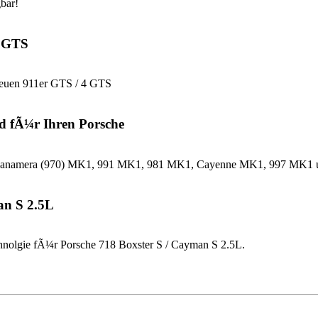
bar!
4 GTS
neuen 911er GTS / 4 GTS
d fÃ¼r Ihren Porsche
che Panamera (970) MK1, 991 MK1, 981 MK1, Cayenne MK1, 997 MK
an S 2.5L
nolgie fÃ¼r Porsche 718 Boxster S / Cayman S 2.5L.