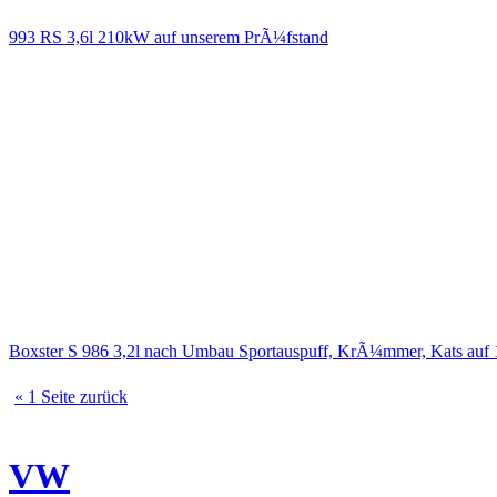
993 RS 3,6l 210kW auf unserem PrÃ¼fstand
Boxster S 986 3,2l nach Umbau Sportauspuff, KrÃ¼mmer, Kats au
« 1 Seite zurück
VW