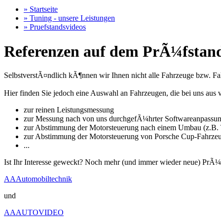
» Startseite
» Tuning - unsere Leistungen
» Pruefstandsvideos
Referenzen auf dem PrÃ¼fstand
SelbstverstÃ¤ndlich kÃ¶nnen wir Ihnen nicht alle Fahrzeuge bzw. Fahr
Hier finden Sie jedoch eine Auswahl an Fahrzeugen, die bei uns a
zur reinen Leistungsmessung
zur Messung nach von uns durchgefÃ¼hrter Softwareanpassu
zur Abstimmung der Motorsteuerung nach einem Umbau (z.B. T
zur Abstimmung der Motorsteuerung von Porsche Cup-Fahrze
...
Ist Ihr Interesse geweckt? Noch mehr (und immer wieder neue) PrÃ¼
AAAutomobiltechnik
und
AAAUTOVIDEO