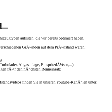
...
zeugtypen auflisten, die wir bereits optimiert haben.
us verschiedenen GrÃ¼nden auf dem PrÃ¼fstand waren:
ng
urbolader, Abgasanlage, EinspritzdÃ¼sen,...)
ugen fÃ¼r den nÃ¤chsten Renneinsatz
fstandsvideos finden Sie in unseren Youtube-KanÃ¤len unter: