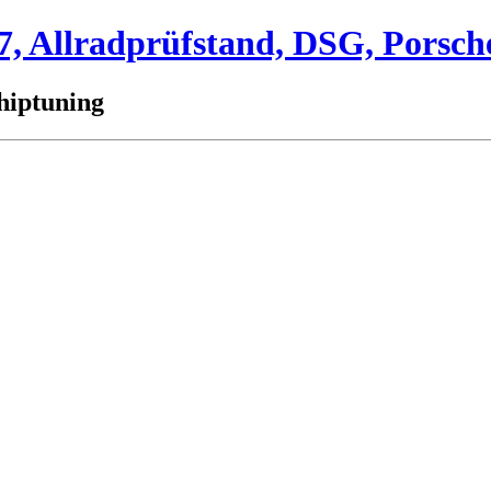
 Allradprüfstand, DSG, Porsch
hiptuning