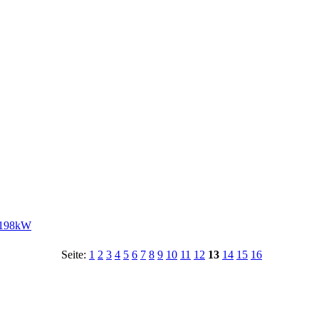
f 198kW
Seite:
1
2
3
4
5
6
7
8
9
10
11
12
13
14
15
16