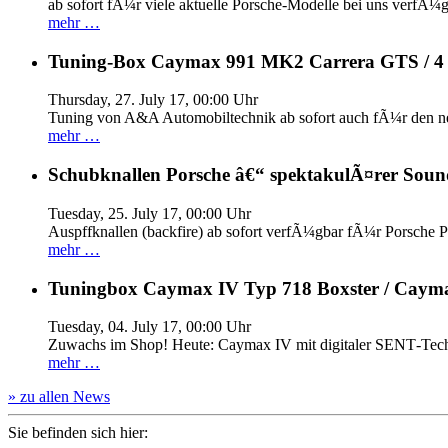
ab sofort fÃ¼r viele aktuelle Porsche-Modelle bei uns verfÃ¼g
mehr …
Tuning-Box Caymax 991 MK2 Carrera GTS / 
Thursday, 27. July 17, 00:00 Uhr
Tuning von A&A Automobiltechnik ab sofort auch fÃ¼r den 
mehr …
Schubknallen Porsche â€“ spektakulÃ¤rer Soun
Tuesday, 25. July 17, 00:00 Uhr
Auspffknallen (backfire) ab sofort verfÃ¼gbar fÃ¼r Pors
mehr …
Tuningbox Caymax IV Typ 718 Boxster / Caym
Tuesday, 04. July 17, 00:00 Uhr
Zuwachs im Shop! Heute: Caymax IV mit digitaler SENT‐Tech
mehr …
» zu allen News
Sie befinden sich hier: