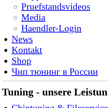
Pruefstandsvideos
Media
Haendler-Login
News
Kontakt
Shop
Чип тюнинг в России
Tuning - unsere Leistu
Chiptuning & Fileservice