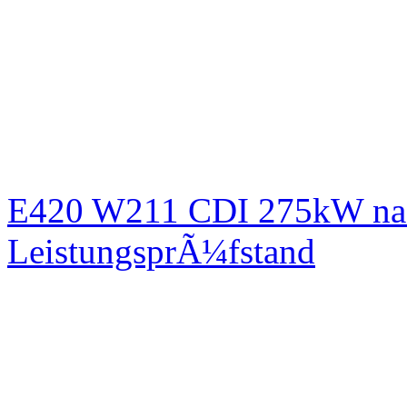
E420 W211 CDI 275kW nac
LeistungsprÃ¼fstand