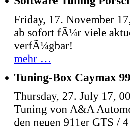
Software Tuning Porsch
Friday, 17. November 17
ab sofort fÃ¼r viele akt
verfÃ¼gbar!
mehr …
Tuning-Box Caymax 9
Thursday, 27. July 17, 0
Tuning von A&A Automob
den neuen 911er GTS / 