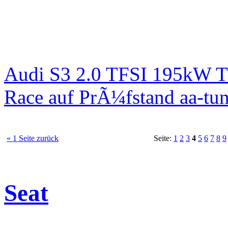
Audi S3 2.0 TFSI 195kW T
Race auf PrÃ¼fstand aa-tun
« 1 Seite zurück
Seite:
1
2
3
4
5
6
7
8
9
Seat