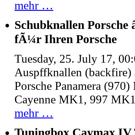
mehr …
Schubknallen Porsche 
fÃ¼r Ihren Porsche
Tuesday, 25. July 17, 00
Auspffknallen (backfire)
Porsche Panamera (970
Cayenne MK1, 997 MK
mehr …
Tuningbox Caymax IV 