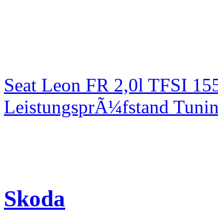
Seat Leon FR 2,0l TFSI 1
LeistungsprÃ¼fstand Tuni
Skoda