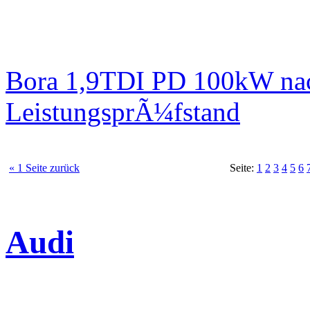
Bora 1,9TDI PD 100kW nac
LeistungsprÃ¼fstand
« 1 Seite zurück
Seite:
1
2
3
4
5
6
Audi