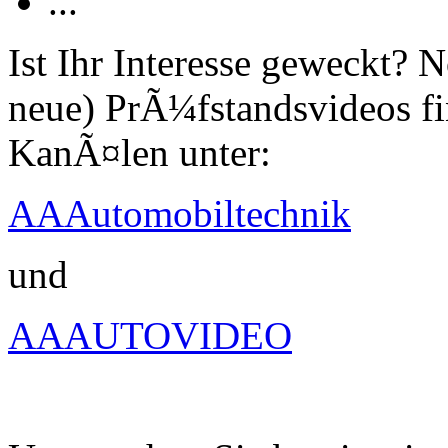
...
Ist Ihr Interesse geweckt?
neue) PrÃ¼fstandsvideos fi
KanÃ¤len unter:
AAAutomobiltechnik
und
AAAUTOVIDEO