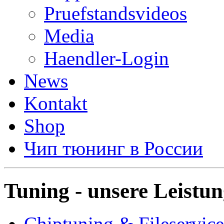
Pruefstandsvideos
Media
Haendler-Login
News
Kontakt
Shop
Чип тюнинг в России
Tuning - unsere Leistu
Chiptuning & Fileservice