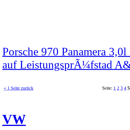
Porsche 970 Panamera 3,0l
auf LeistungsprÃ¼fstad A
« 1 Seite zurück
Seite:
1
2
3
4
5
VW