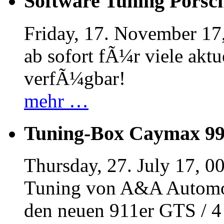
Software Tuning Porsch
Friday, 17. November 17
ab sofort fÃ¼r viele akt
verfÃ¼gbar!
mehr …
Tuning-Box Caymax 9
Thursday, 27. July 17, 0
Tuning von A&A Automob
den neuen 911er GTS / 