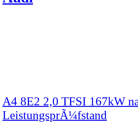
A4 8E2 2,0 TFSI 167kW na
LeistungsprÃ¼fstand