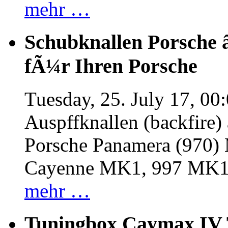
mehr …
Schubknallen Porsche 
fÃ¼r Ihren Porsche
Tuesday, 25. July 17, 00
Auspffknallen (backfire)
Porsche Panamera (970
Cayenne MK1, 997 MK
mehr …
Tuningbox Caymax IV 