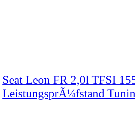
Seat Leon FR 2,0l TFSI 1
LeistungsprÃ¼fstand Tuni