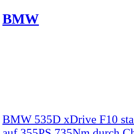
BMW
BMW 535D xDrive F10 st
auf 355PS 735Nm durch Chi