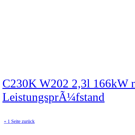
C230K W202 2,3l 166kW n
LeistungsprÃ¼fstand
« 1 Seite zurück