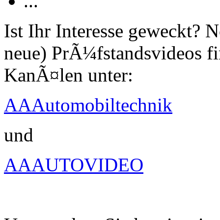
...
Ist Ihr Interesse geweckt?
neue) PrÃ¼fstandsvideos fi
KanÃ¤len unter:
AAAutomobiltechnik
und
AAAUTOVIDEO