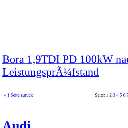
Bora 1,9TDI PD 100kW nac
LeistungsprÃ¼fstand
« 1 Seite zurück
Seite:
1
2
3
4
5
6
Audi