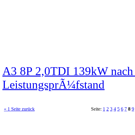
A3 8P 2,0TDI 139kW nach 
LeistungsprÃ¼fstand
« 1 Seite zurück
Seite:
1
2
3
4
5
6
7
8
9