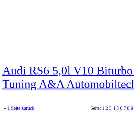
Audi RS6 5,0l V10 Biturb
Tuning A&A Automobiltec
« 1 Seite zurück
Seite:
1
2
3
4
5
6
7
8
9