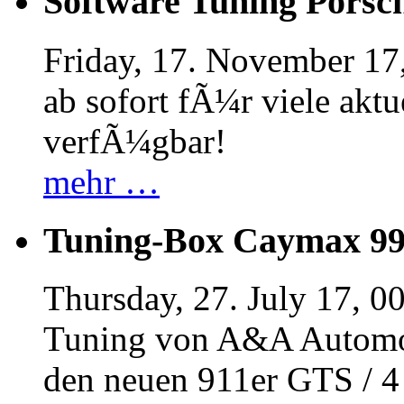
Software Tuning Porsch
Friday, 17. November 17
ab sofort fÃ¼r viele akt
verfÃ¼gbar!
mehr …
Tuning-Box Caymax 9
Thursday, 27. July 17, 0
Tuning von A&A Automob
den neuen 911er GTS / 