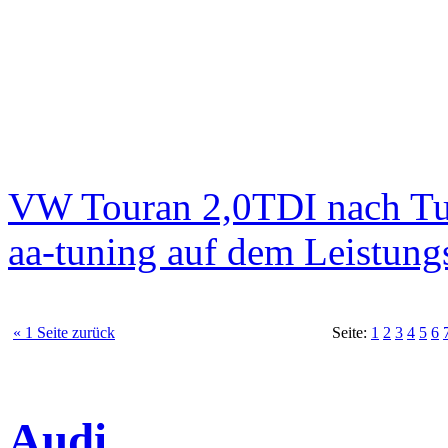
VW Touran 2,0TDI nach T
aa-tuning auf dem Leistun
« 1 Seite zurück
Seite:
1
2
3
4
5
6
Audi