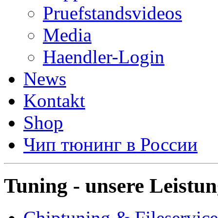
Pruefstandsvideos
Media
Haendler-Login
News
Kontakt
Shop
Чип тюнинг в России
Tuning - unsere Leistu
Chiptuning & Fileservice