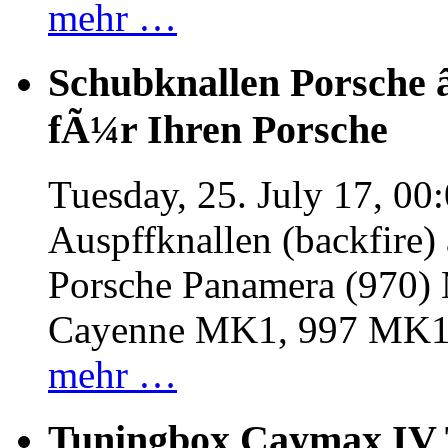
mehr …
Schubknallen Porsche 
fÃ¼r Ihren Porsche
Tuesday, 25. July 17, 00
Auspffknallen (backfire)
Porsche Panamera (970
Cayenne MK1, 997 MK
mehr …
Tuningbox Caymax IV 