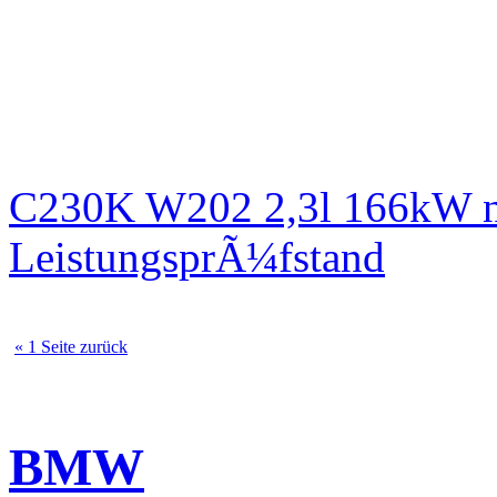
C230K W202 2,3l 166kW n
LeistungsprÃ¼fstand
« 1 Seite zurück
BMW