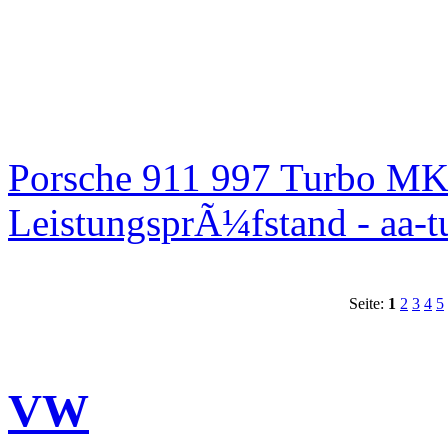
Porsche 911 997 Turbo MK
LeistungsprÃ¼fstand - aa-t
Seite:
1
2
3
4
5
VW