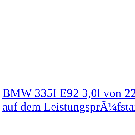
BMW 335I E92 3,0l von 22
auf dem LeistungsprÃ¼fst