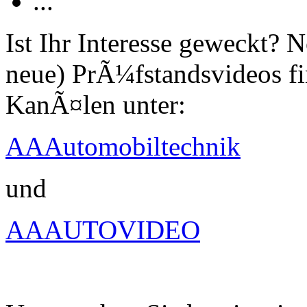
...
Ist Ihr Interesse geweckt?
neue) PrÃ¼fstandsvideos fi
KanÃ¤len unter:
AAAutomobiltechnik
und
AAAUTOVIDEO