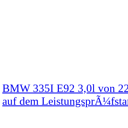
BMW 335I E92 3,0l von 22
auf dem LeistungsprÃ¼fst