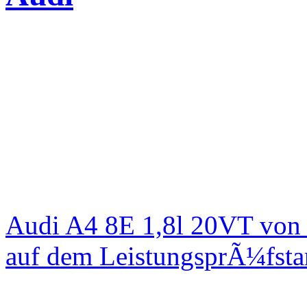
Audi A4 8E 1,8l 20VT von
auf dem LeistungsprÃ¼fst