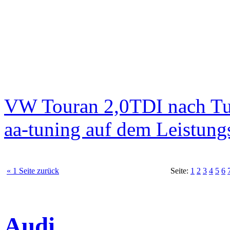
VW Touran 2,0TDI nach T
aa-tuning auf dem Leistun
« 1 Seite zurück
Seite:
1
2
3
4
5
6
Audi