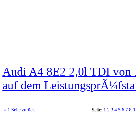
Audi A4 8E2 2,0l TDI von
auf dem LeistungsprÃ¼fst
« 1 Seite zurück
Seite:
1
2
3
4
5
6
7
8
9