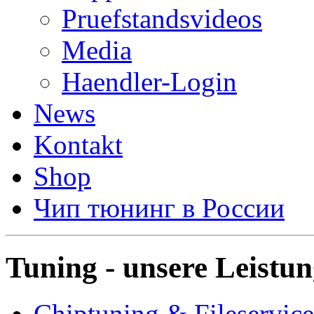
Pruefstandsvideos
Media
Haendler-Login
News
Kontakt
Shop
Чип тюнинг в России
Tuning - unsere Leistu
Chiptuning & Fileservice