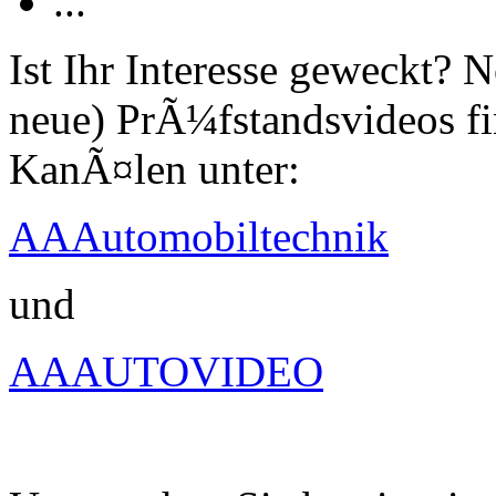
...
Ist Ihr Interesse geweckt?
neue) PrÃ¼fstandsvideos fi
KanÃ¤len unter:
AAAutomobiltechnik
und
AAAUTOVIDEO