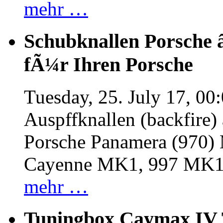
mehr …
Schubknallen Porsche 
fÃ¼r Ihren Porsche
Tuesday, 25. July 17, 00
Auspffknallen (backfire)
Porsche Panamera (970
Cayenne MK1, 997 MK
mehr …
Tuningbox Caymax IV 