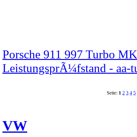
Porsche 911 997 Turbo MK
LeistungsprÃ¼fstand - aa-t
Seite:
1
2
3
4
5
VW