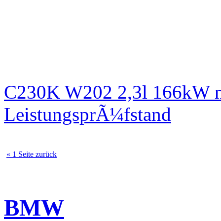
C230K W202 2,3l 166kW n
LeistungsprÃ¼fstand
« 1 Seite zurück
BMW