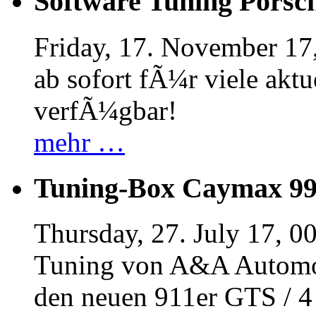
Software Tuning Porsch
Friday, 17. November 17
ab sofort fÃ¼r viele akt
verfÃ¼gbar!
mehr …
Tuning-Box Caymax 9
Thursday, 27. July 17, 0
Tuning von A&A Automob
den neuen 911er GTS / 