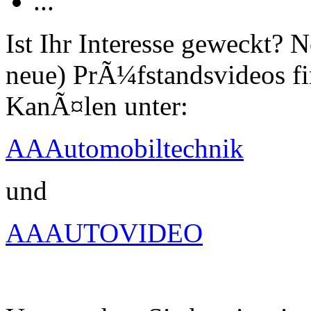
...
Ist Ihr Interesse geweckt?
neue) PrÃ¼fstandsvideos fi
KanÃ¤len unter:
AAAutomobiltechnik
und
AAAUTOVIDEO