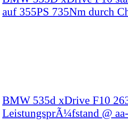
auf 355PS 735Nm durch Chi
BMW 535d xDrive F10 26
LeistungsprÃ¼fstand @ aa-