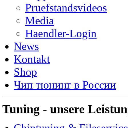
Pruefstandsvideos
Media
Haendler-Login
News
Kontakt
Shop
Чип тюнинг в России
Tuning - unsere Leistu
Chiptuning & Fileservice