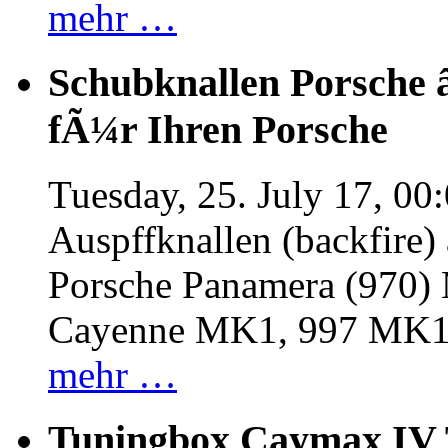
mehr …
Schubknallen Porsche 
fÃ¼r Ihren Porsche
Tuesday, 25. July 17, 00
Auspffknallen (backfire)
Porsche Panamera (970
Cayenne MK1, 997 MK
mehr …
Tuningbox Caymax IV 