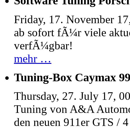
Software Tuning Porsch
Friday, 17. November 17
ab sofort fÃ¼r viele akt
verfÃ¼gbar!
mehr …
Tuning-Box Caymax 9
Thursday, 27. July 17, 0
Tuning von A&A Automob
den neuen 911er GTS / 