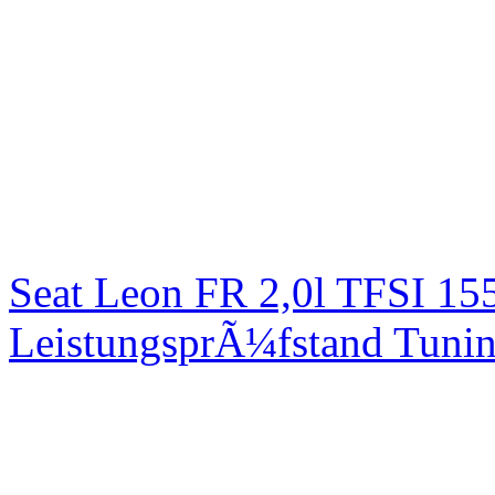
Seat Leon FR 2,0l TFSI 1
LeistungsprÃ¼fstand Tuni