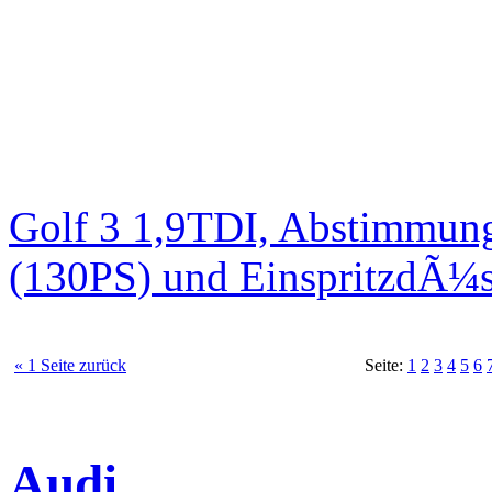
Golf 3 1,9TDI, Abstimmun
(130PS) und EinspritzdÃ
« 1 Seite zurück
Seite:
1
2
3
4
5
6
Audi