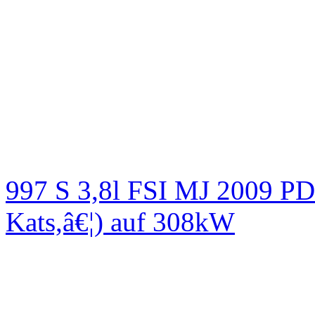
997 S 3,8l FSI MJ 2009
Kats,â€¦) auf 308kW