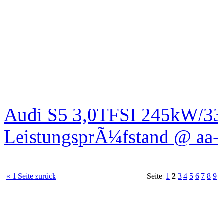
Audi S5 3,0TFSI 245kW/3
LeistungsprÃ¼fstand @ aa-
« 1 Seite zurück
Seite:
1
2
3
4
5
6
7
8
9