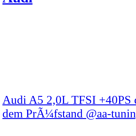
Audi A5 2,0L TFSI +40PS d
dem PrÃ¼fstand @aa-tunin