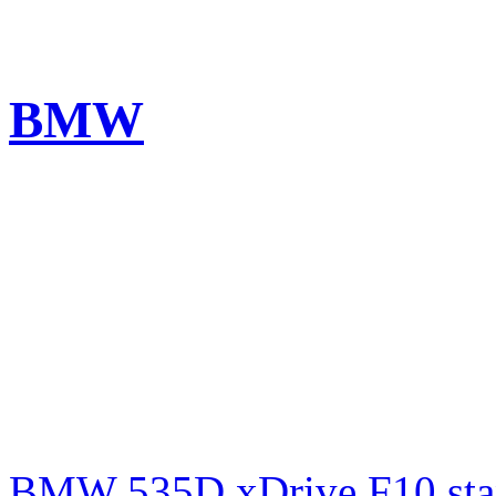
BMW
BMW 535D xDrive F10 st