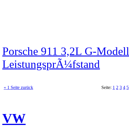
Porsche 911 3,2L G-Modell
LeistungsprÃ¼fstand
« 1 Seite zurück
Seite:
1
2
3
4
5
VW