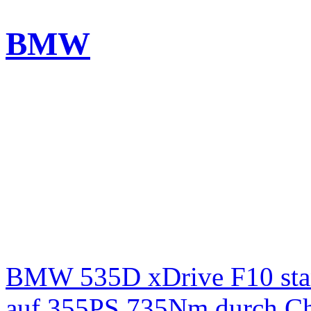
BMW
BMW 535D xDrive F10 st
auf 355PS 735Nm durch Chi