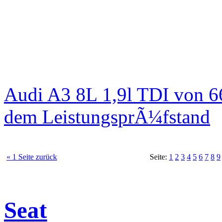
Audi A3 8L 1,9l TDI von 6
dem LeistungsprÃ¼fstand
« 1 Seite zurück
Seite:
1
2
3
4
5
6
7
8
9
Seat