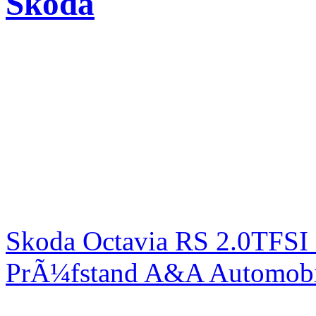
Skoda
Skoda Octavia RS 2.0TFSI
PrÃ¼fstand A&A Automobi