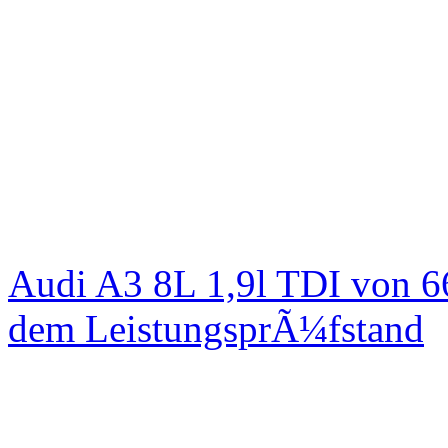
Audi A3 8L 1,9l TDI von 6
dem LeistungsprÃ¼fstand