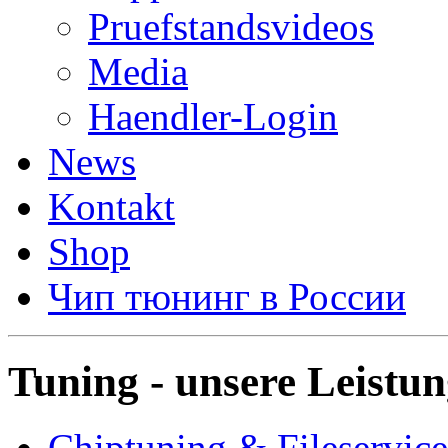
Pruefstandsvideos
Media
Haendler-Login
News
Kontakt
Shop
Чип тюнинг в России
Tuning - unsere Leistu
Chiptuning & Fileservice