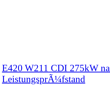
E420 W211 CDI 275kW nac
LeistungsprÃ¼fstand