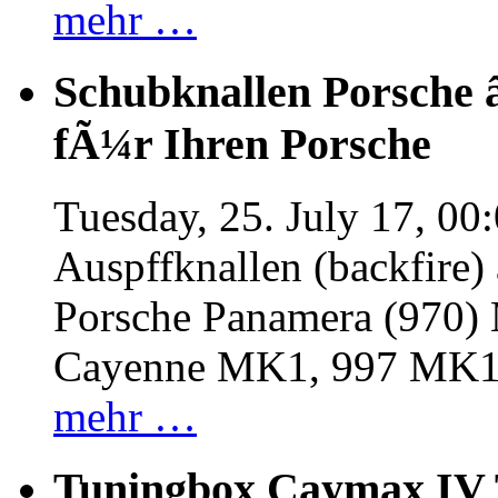
mehr …
Schubknallen Porsche 
fÃ¼r Ihren Porsche
Tuesday, 25. July 17, 00
Auspffknallen (backfire)
Porsche Panamera (970
Cayenne MK1, 997 MK
mehr …
Tuningbox Caymax IV 