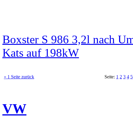
Boxster S 986 3,2l nach 
Kats auf 198kW
« 1 Seite zurück
Seite:
1
2
3
4
5
VW