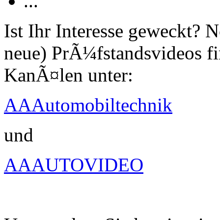
...
Ist Ihr Interesse geweckt?
neue) PrÃ¼fstandsvideos fi
KanÃ¤len unter:
AAAutomobiltechnik
und
AAAUTOVIDEO