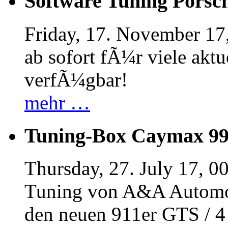
Software Tuning Porsch
Friday, 17. November 17
ab sofort fÃ¼r viele akt
verfÃ¼gbar!
mehr …
Tuning-Box Caymax 9
Thursday, 27. July 17, 0
Tuning von A&A Automob
den neuen 911er GTS / 