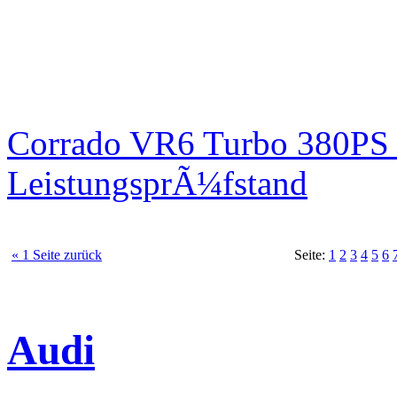
Corrado VR6 Turbo 380PS 
LeistungsprÃ¼fstand
« 1 Seite zurück
Seite:
1
2
3
4
5
6
Audi