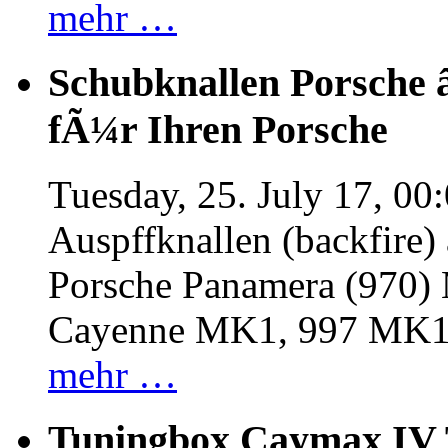
mehr …
Schubknallen Porsche 
fÃ¼r Ihren Porsche
Tuesday, 25. July 17, 00
Auspffknallen (backfire)
Porsche Panamera (970
Cayenne MK1, 997 MK
mehr …
Tuningbox Caymax IV 