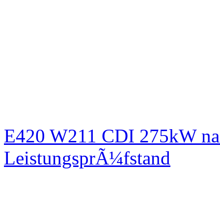
E420 W211 CDI 275kW nac
LeistungsprÃ¼fstand