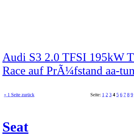
Audi S3 2.0 TFSI 195kW T
Race auf PrÃ¼fstand aa-tun
« 1 Seite zurück
Seite:
1
2
3
4
5
6
7
8
9
Seat