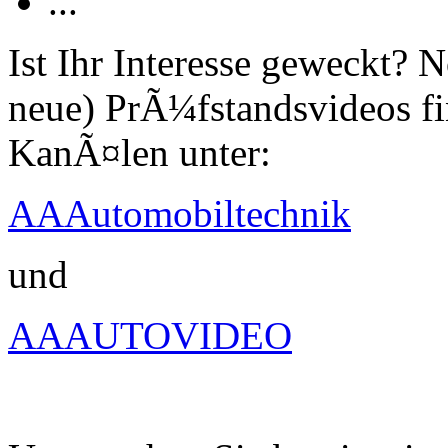
...
Ist Ihr Interesse geweckt?
neue) PrÃ¼fstandsvideos fi
KanÃ¤len unter:
AAAutomobiltechnik
und
AAAUTOVIDEO