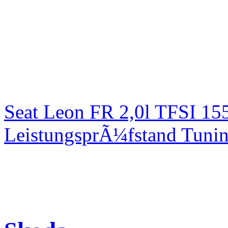
Seat Leon FR 2,0l TFSI 1
LeistungsprÃ¼fstand Tuni