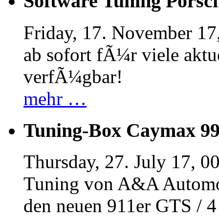
Software Tuning Porsch
Friday, 17. November 17
ab sofort fÃ¼r viele akt
verfÃ¼gbar!
mehr …
Tuning-Box Caymax 9
Thursday, 27. July 17, 0
Tuning von A&A Automob
den neuen 911er GTS / 