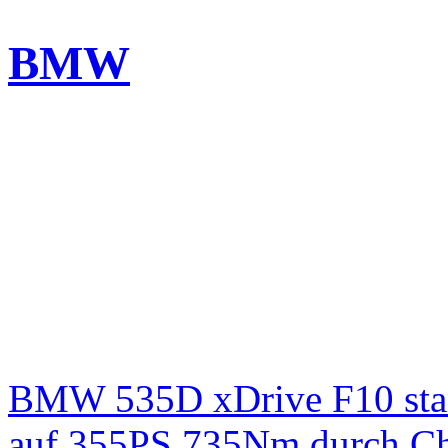
BMW
BMW 535D xDrive F10 st
auf 355PS 735Nm durch Chi