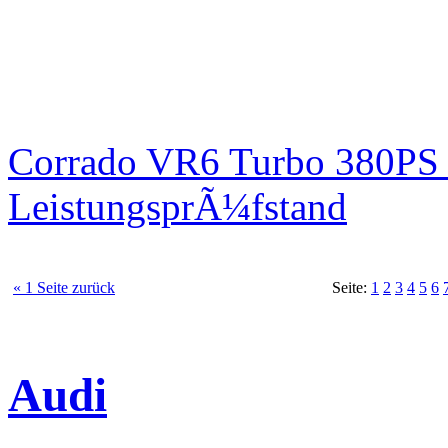
Corrado VR6 Turbo 380PS 
LeistungsprÃ¼fstand
« 1 Seite zurück
Seite:
1
2
3
4
5
6
Audi