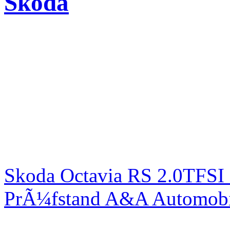
Skoda
Skoda Octavia RS 2.0TFSI
PrÃ¼fstand A&A Automobi