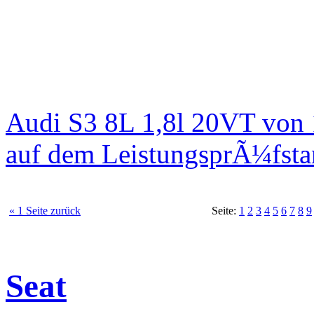
Audi S3 8L 1,8l 20VT von
auf dem LeistungsprÃ¼fst
« 1 Seite zurück
Seite:
1
2
3
4
5
6
7
8
9
Seat