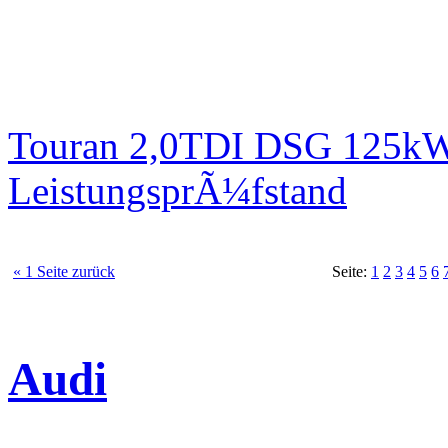
Touran 2,0TDI DSG 125kW 
LeistungsprÃ¼fstand
« 1 Seite zurück
Seite:
1
2
3
4
5
6
Audi