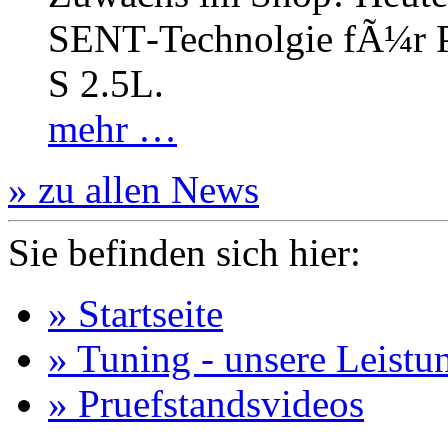
SENT‐Technolgie fÃ¼r P
S 2.5L.
mehr …
» zu allen News
Sie befinden sich hier:
» Startseite
» Tuning - unsere Leistu
» Pruefstandsvideos