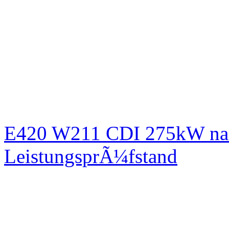
E420 W211 CDI 275kW nac
LeistungsprÃ¼fstand