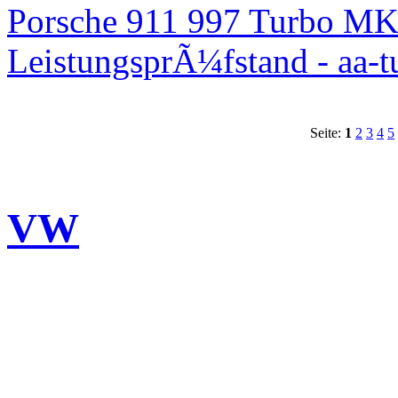
Porsche 911 997 Turbo MK
LeistungsprÃ¼fstand - aa-t
Seite:
1
2
3
4
5
VW