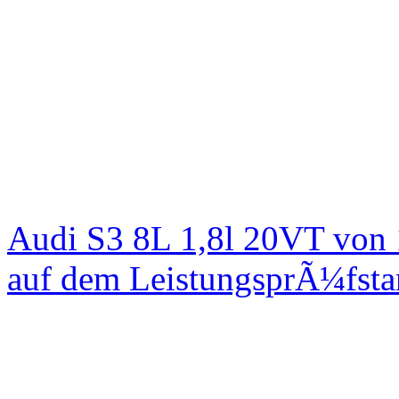
Audi S3 8L 1,8l 20VT von
auf dem LeistungsprÃ¼fst