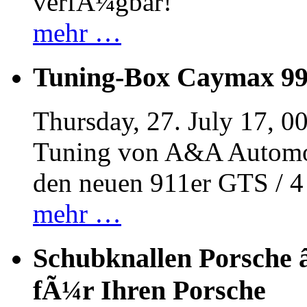
verfÃ¼gbar!
mehr …
Tuning-Box Caymax 9
Thursday, 27. July 17, 0
Tuning von A&A Automob
den neuen 911er GTS / 
mehr …
Schubknallen Porsche 
fÃ¼r Ihren Porsche