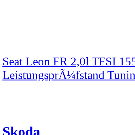
Seat Leon FR 2,0l TFSI 1
LeistungsprÃ¼fstand Tuni
Skoda