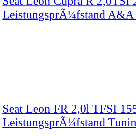
Seat Leon Cupra R 2,0TSI 
LeistungsprÃ¼fstand A&A 
Seat Leon FR 2,0l TFSI 1
LeistungsprÃ¼fstand Tuni