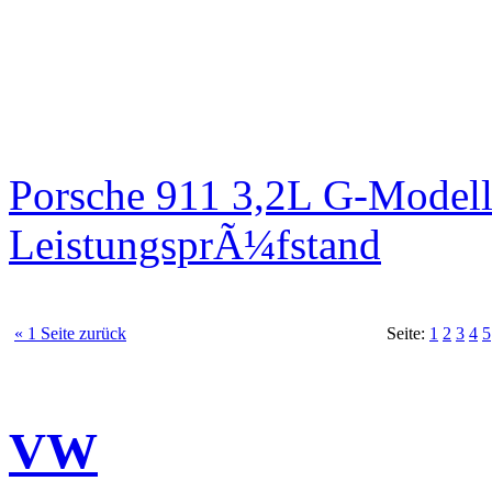
Porsche 911 3,2L G-Modell
LeistungsprÃ¼fstand
« 1 Seite zurück
Seite:
1
2
3
4
5
VW