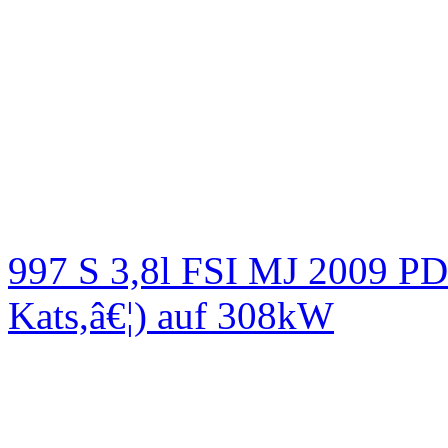
997 S 3,8l FSI MJ 2009
Kats,â€¦) auf 308kW