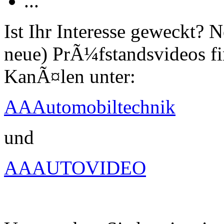
...
Ist Ihr Interesse geweckt?
neue) PrÃ¼fstandsvideos fi
KanÃ¤len unter:
AAAutomobiltechnik
und
AAAUTOVIDEO