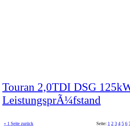
Touran 2,0TDI DSG 125kW 
LeistungsprÃ¼fstand
« 1 Seite zurück
Seite:
1
2
3
4
5
6