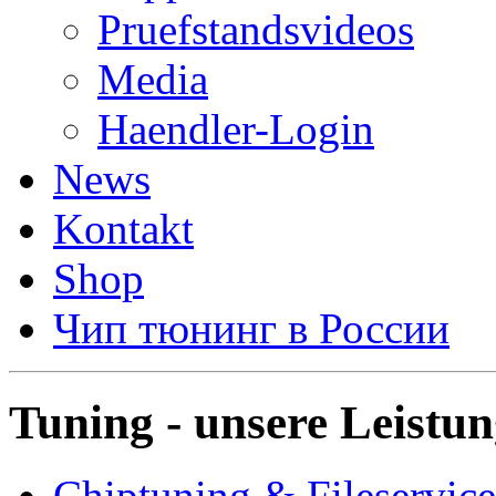
Pruefstandsvideos
Media
Haendler-Login
News
Kontakt
Shop
Чип тюнинг в России
Tuning - unsere Leistu
Chiptuning & Fileservice