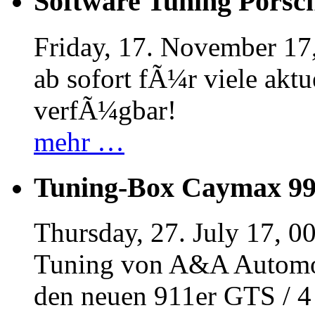
Software Tuning Porsch
Friday, 17. November 17
ab sofort fÃ¼r viele akt
verfÃ¼gbar!
mehr …
Tuning-Box Caymax 9
Thursday, 27. July 17, 0
Tuning von A&A Automob
den neuen 911er GTS / 