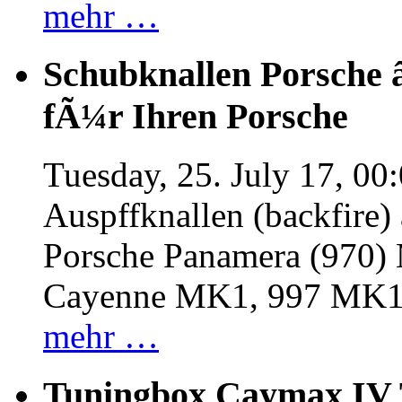
mehr …
Schubknallen Porsche 
fÃ¼r Ihren Porsche
Tuesday, 25. July 17, 00
Auspffknallen (backfire)
Porsche Panamera (970
Cayenne MK1, 997 MK
mehr …
Tuningbox Caymax IV 