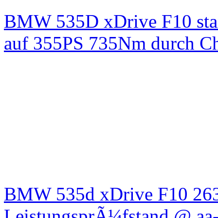
BMW 535D xDrive F10 st
auf 355PS 735Nm durch Chi
BMW 535d xDrive F10 26
LeistungsprÃ¼fstand @ aa-