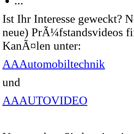
...
Ist Ihr Interesse geweckt?
neue) PrÃ¼fstandsvideos fi
KanÃ¤len unter:
AAAutomobiltechnik
und
AAAUTOVIDEO