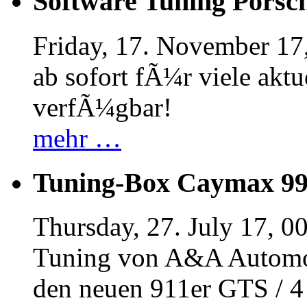
Software Tuning Porsch
Friday, 17. November 17
ab sofort fÃ¼r viele akt
verfÃ¼gbar!
mehr …
Tuning-Box Caymax 9
Thursday, 27. July 17, 0
Tuning von A&A Automob
den neuen 911er GTS / 