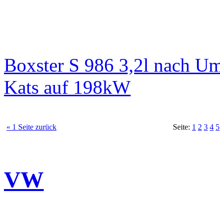
Boxster S 986 3,2l nach 
Kats auf 198kW
« 1 Seite zurück
Seite:
1
2
3
4
5
VW