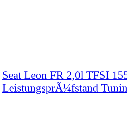
Seat Leon FR 2,0l TFSI 1
LeistungsprÃ¼fstand Tuni