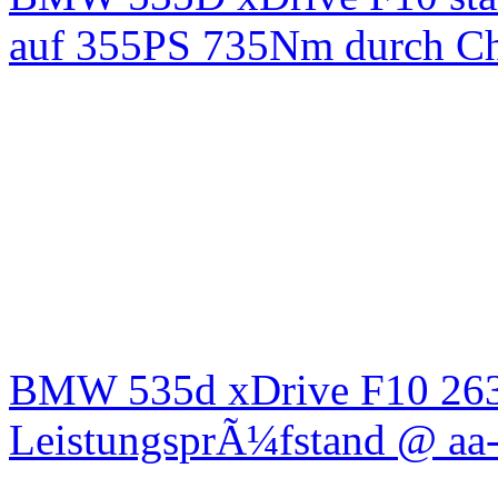
auf 355PS 735Nm durch Chi
BMW 535d xDrive F10 26
LeistungsprÃ¼fstand @ aa-