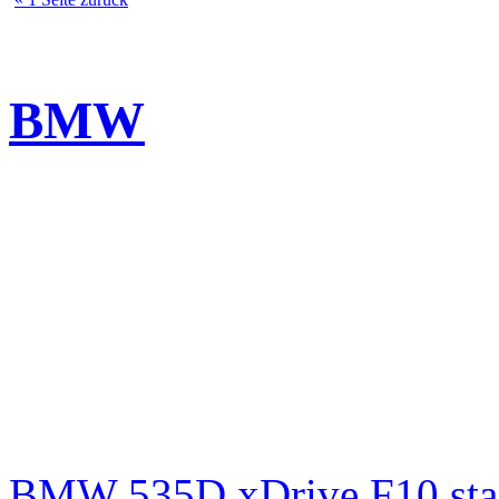
BMW
BMW 535D xDrive F10 st