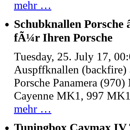
mehr …
Schubknallen Porsche 
fÃ¼r Ihren Porsche
Tuesday, 25. July 17, 00
Auspffknallen (backfire)
Porsche Panamera (970
Cayenne MK1, 997 MK
mehr …
Tuningbox Caymax IV 