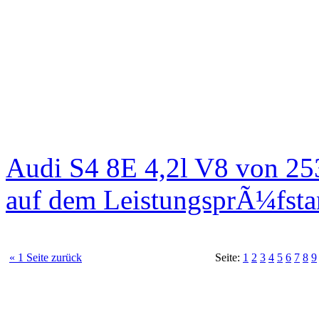
Audi S4 8E 4,2l V8 von 25
auf dem LeistungsprÃ¼fst
« 1 Seite zurück
Seite:
1
2
3
4
5
6
7
8
9