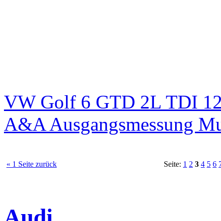
VW Golf 6 GTD 2L TDI 125
A&A Ausgangsmessung M
« 1 Seite zurück
Seite:
1
2
3
4
5
6
Audi