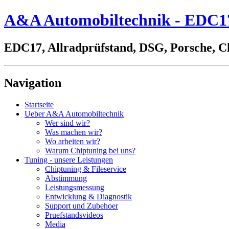
A&A Automobiltechnik - EDC17,
EDC17, Allradprüfstand, DSG, Porsche, C
Navigation
Startseite
Ueber A&A Automobiltechnik
Wer sind wir?
Was machen wir?
Wo arbeiten wir?
Warum Chiptuning bei uns?
Tuning - unsere Leistungen
Chiptuning & Fileservice
Abstimmung
Leistungsmessung
Entwicklung & Diagnostik
Support und Zubehoer
Pruefstandsvideos
Media