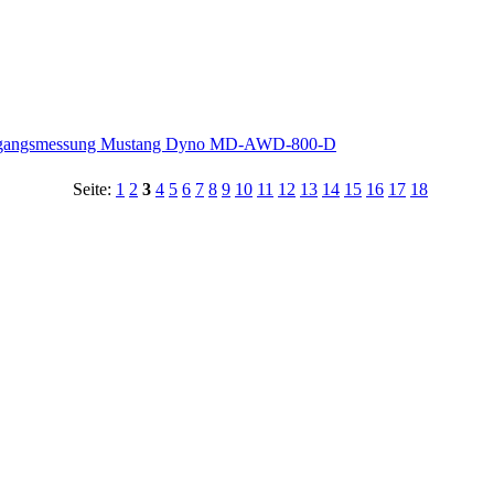
usgangsmessung Mustang Dyno MD-AWD-800-D
Seite:
1
2
3
4
5
6
7
8
9
10
11
12
13
14
15
16
17
18