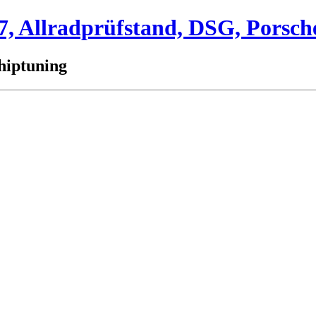
 Allradprüfstand, DSG, Porsch
hiptuning