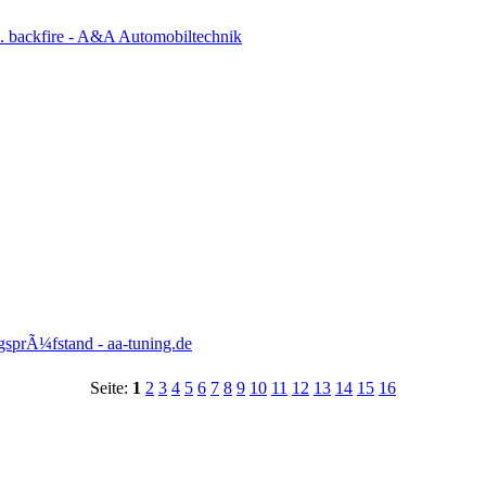
backfire - A&A Automobiltechnik
sprÃ¼fstand - aa-tuning.de
Seite:
1
2
3
4
5
6
7
8
9
10
11
12
13
14
15
16