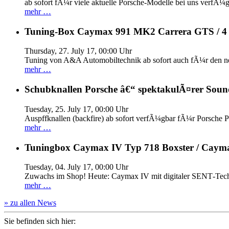
ab sofort fÃ¼r viele aktuelle Porsche-Modelle bei uns verfÃ¼g
mehr …
Tuning-Box Caymax 991 MK2 Carrera GTS / 
Thursday, 27. July 17, 00:00 Uhr
Tuning von A&A Automobiltechnik ab sofort auch fÃ¼r den 
mehr …
Schubknallen Porsche â€“ spektakulÃ¤rer Soun
Tuesday, 25. July 17, 00:00 Uhr
Auspffknallen (backfire) ab sofort verfÃ¼gbar fÃ¼r Pors
mehr …
Tuningbox Caymax IV Typ 718 Boxster / Caym
Tuesday, 04. July 17, 00:00 Uhr
Zuwachs im Shop! Heute: Caymax IV mit digitaler SENT‐Tech
mehr …
» zu allen News
Sie befinden sich hier: