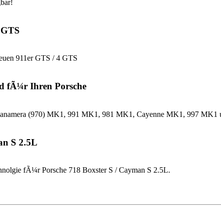
bar!
4 GTS
neuen 911er GTS / 4 GTS
d fÃ¼r Ihren Porsche
che Panamera (970) MK1, 991 MK1, 981 MK1, Cayenne MK1, 997 MK
an S 2.5L
nolgie fÃ¼r Porsche 718 Boxster S / Cayman S 2.5L.