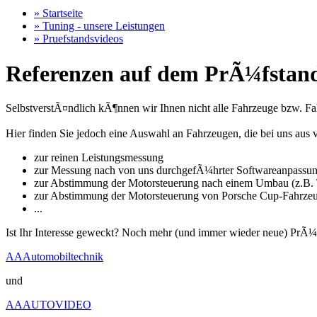
» Startseite
» Tuning - unsere Leistungen
» Pruefstandsvideos
Referenzen auf dem PrÃ¼fstand
SelbstverstÃ¤ndlich kÃ¶nnen wir Ihnen nicht alle Fahrzeuge bzw. Fahr
Hier finden Sie jedoch eine Auswahl an Fahrzeugen, die bei uns a
zur reinen Leistungsmessung
zur Messung nach von uns durchgefÃ¼hrter Softwareanpassu
zur Abstimmung der Motorsteuerung nach einem Umbau (z.B. T
zur Abstimmung der Motorsteuerung von Porsche Cup-Fahrze
...
Ist Ihr Interesse geweckt? Noch mehr (und immer wieder neue) PrÃ¼
AAAutomobiltechnik
und
AAAUTOVIDEO