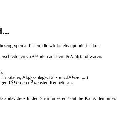
...
zeugtypen auflisten, die wir bereits optimiert haben.
us verschiedenen GrÃ¼nden auf dem PrÃ¼fstand waren:
ng
urbolader, Abgasanlage, EinspritzdÃ¼sen,...)
ugen fÃ¼r den nÃ¤chsten Renneinsatz
fstandsvideos finden Sie in unseren Youtube-KanÃ¤len unter: