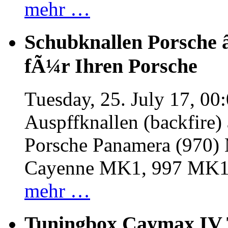
mehr …
Schubknallen Porsche 
fÃ¼r Ihren Porsche
Tuesday, 25. July 17, 00
Auspffknallen (backfire)
Porsche Panamera (970
Cayenne MK1, 997 MK
mehr …
Tuningbox Caymax IV 