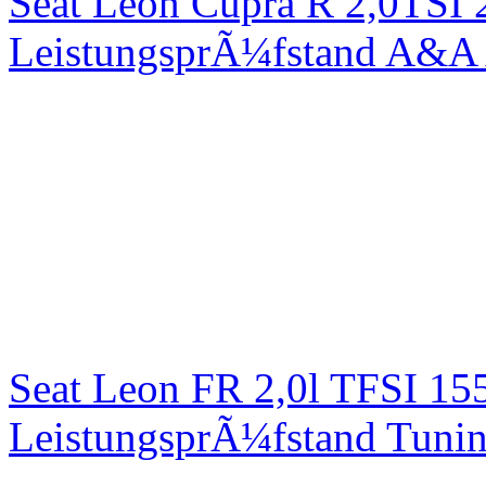
Seat Leon Cupra R 2,0TSI 
LeistungsprÃ¼fstand A&A 
Seat Leon FR 2,0l TFSI 1
LeistungsprÃ¼fstand Tuni