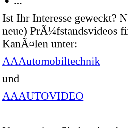
...
Ist Ihr Interesse geweckt?
neue) PrÃ¼fstandsvideos fi
KanÃ¤len unter:
AAAutomobiltechnik
und
AAAUTOVIDEO