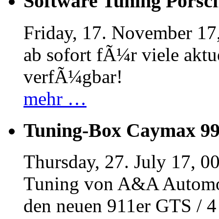
Software Tuning Porsch
Friday, 17. November 17
ab sofort fÃ¼r viele akt
verfÃ¼gbar!
mehr …
Tuning-Box Caymax 9
Thursday, 27. July 17, 0
Tuning von A&A Automob
den neuen 911er GTS / 