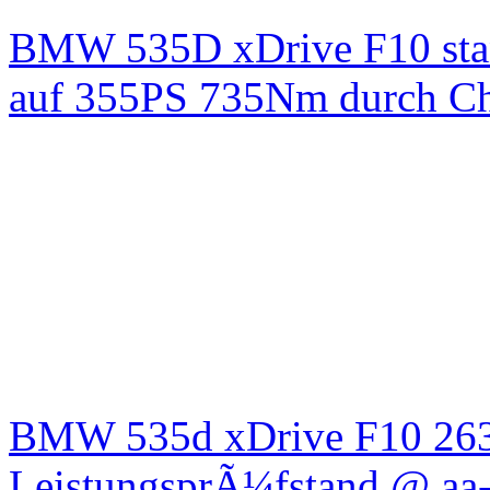
BMW 535D xDrive F10 st
auf 355PS 735Nm durch Chi
BMW 535d xDrive F10 26
LeistungsprÃ¼fstand @ aa-