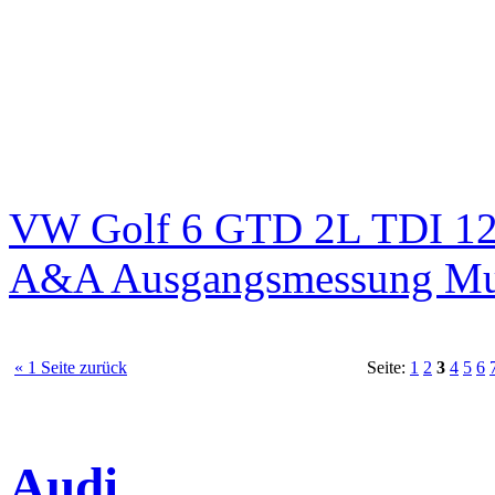
VW Golf 6 GTD 2L TDI 125
A&A Ausgangsmessung M
« 1 Seite zurück
Seite:
1
2
3
4
5
6
Audi