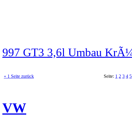
997 GT3 3,6l Umbau KrÃ¼
« 1 Seite zurück
Seite:
1
2
3
4
5
VW