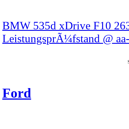
BMW 535d xDrive F10 26
LeistungsprÃ¼fstand @ aa-
Ford