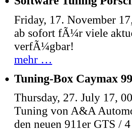
Software Tuning Porsch
Friday, 17. November 17
ab sofort fÃ¼r viele akt
verfÃ¼gbar!
mehr …
Tuning-Box Caymax 9
Thursday, 27. July 17, 0
Tuning von A&A Automob
den neuen 911er GTS / 