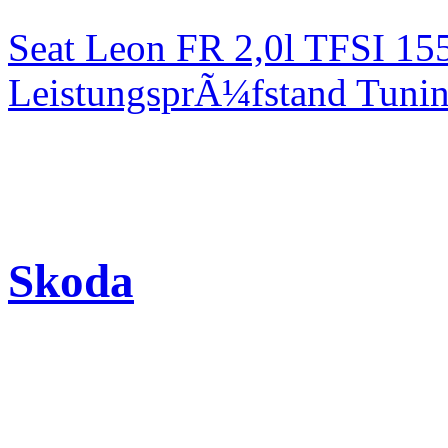
Seat Leon FR 2,0l TFSI 1
LeistungsprÃ¼fstand Tuni
Skoda