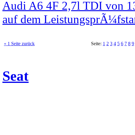
Audi A6 4F 2,7l TDI von 1
auf dem LeistungsprÃ¼fst
« 1 Seite zurück
Seite:
1
2
3
4
5
6
7
8
9
Seat