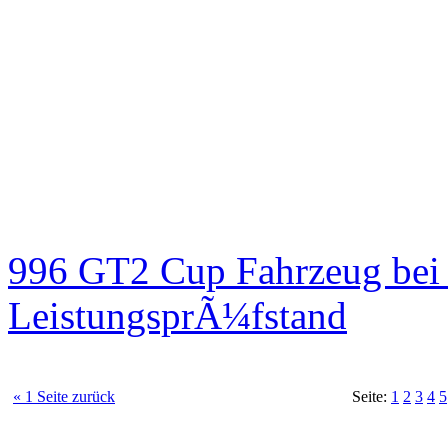
996 GT2 Cup Fahrzeug be
LeistungsprÃ¼fstand
« 1 Seite zurück
Seite:
1
2
3
4
5