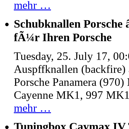
mehr …
Schubknallen Porsche 
fÃ¼r Ihren Porsche
Tuesday, 25. July 17, 00
Auspffknallen (backfire)
Porsche Panamera (970
Cayenne MK1, 997 MK
mehr …
Tuningbox Caymax IV 