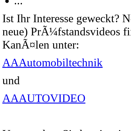
...
Ist Ihr Interesse geweckt?
neue) PrÃ¼fstandsvideos fi
KanÃ¤len unter:
AAAutomobiltechnik
und
AAAUTOVIDEO