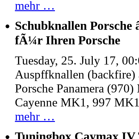
mehr …
Schubknallen Porsche 
fÃ¼r Ihren Porsche
Tuesday, 25. July 17, 00
Auspffknallen (backfire)
Porsche Panamera (970
Cayenne MK1, 997 MK
mehr …
Tuningbox Caymax IV 