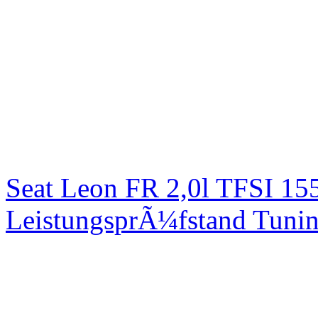
Seat Leon FR 2,0l TFSI 1
LeistungsprÃ¼fstand Tuni