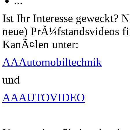
...
Ist Ihr Interesse geweckt?
neue) PrÃ¼fstandsvideos fi
KanÃ¤len unter:
AAAutomobiltechnik
und
AAAUTOVIDEO