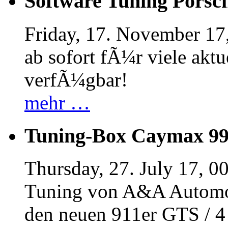
Software Tuning Porsch
Friday, 17. November 17
ab sofort fÃ¼r viele akt
verfÃ¼gbar!
mehr …
Tuning-Box Caymax 9
Thursday, 27. July 17, 0
Tuning von A&A Automob
den neuen 911er GTS / 