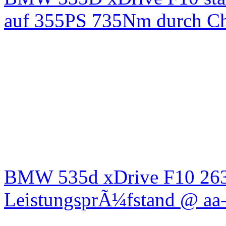
auf 355PS 735Nm durch Chi
BMW 535d xDrive F10 26
LeistungsprÃ¼fstand @ aa-