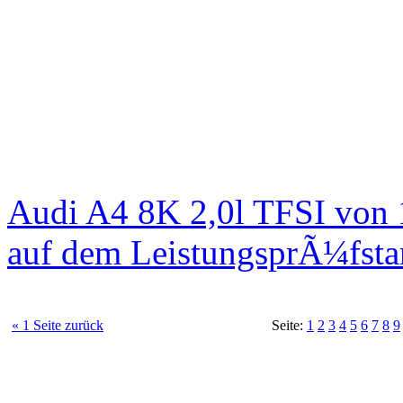
Audi A4 8K 2,0l TFSI von
auf dem LeistungsprÃ¼fst
« 1 Seite zurück
Seite:
1
2
3
4
5
6
7
8
9