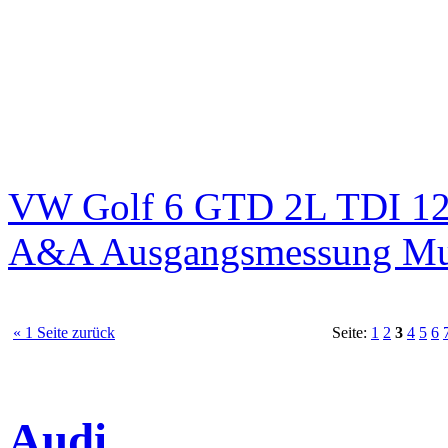
VW Golf 6 GTD 2L TDI 125
A&A Ausgangsmessung M
« 1 Seite zurück
Seite:
1
2
3
4
5
6
Audi