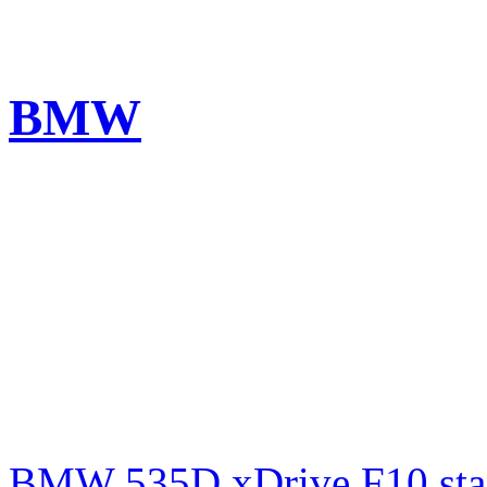
BMW
BMW 535D xDrive F10 st