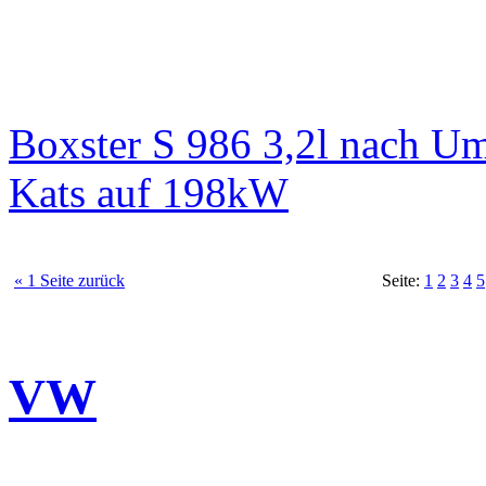
Boxster S 986 3,2l nach 
Kats auf 198kW
« 1 Seite zurück
Seite:
1
2
3
4
5
VW