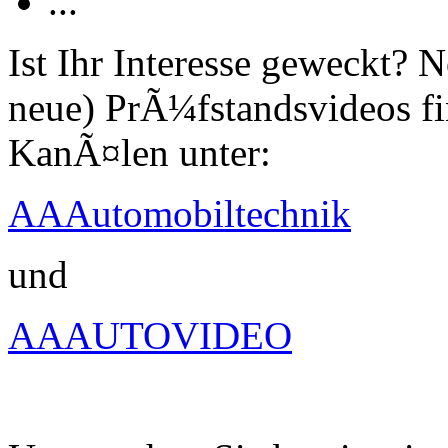
...
Ist Ihr Interesse geweckt?
neue) PrÃ¼fstandsvideos fi
KanÃ¤len unter:
AAAutomobiltechnik
und
AAAUTOVIDEO