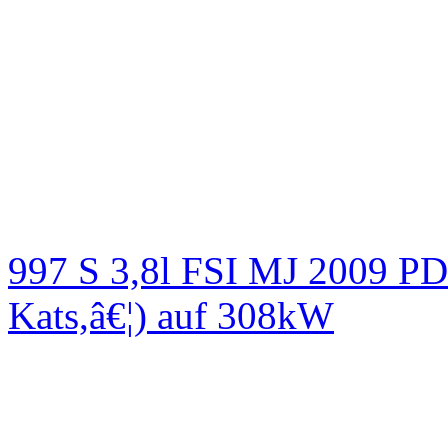
997 S 3,8l FSI MJ 2009
Kats,â€¦) auf 308kW