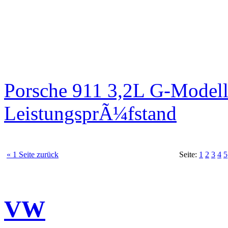
Porsche 911 3,2L G-Modell
LeistungsprÃ¼fstand
« 1 Seite zurück
Seite:
1
2
3
4
5
VW