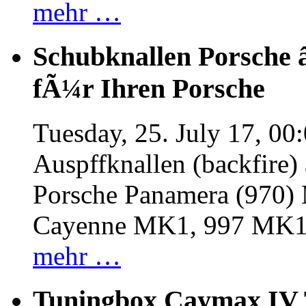
mehr …
Schubknallen Porsche 
fÃ¼r Ihren Porsche
Tuesday, 25. July 17, 00
Auspffknallen (backfire)
Porsche Panamera (970
Cayenne MK1, 997 MK
mehr …
Tuningbox Caymax IV 