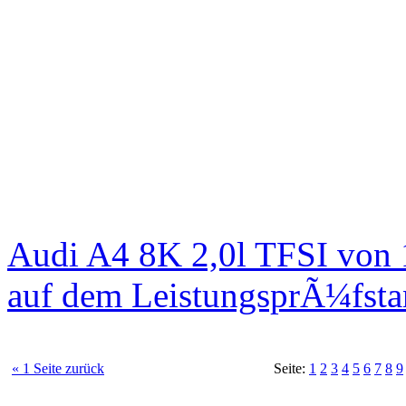
Audi A4 8K 2,0l TFSI von
auf dem LeistungsprÃ¼fst
« 1 Seite zurück
Seite:
1
2
3
4
5
6
7
8
9