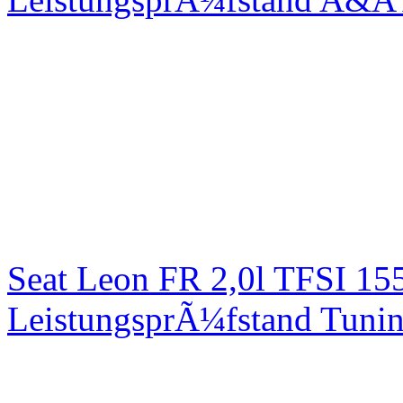
Seat Leon FR 2,0l TFSI 1
LeistungsprÃ¼fstand Tuni