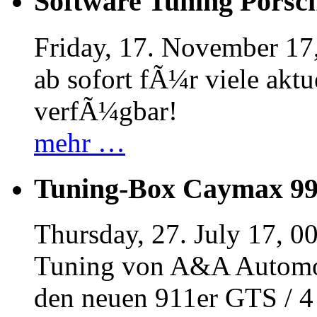
Software Tuning Porsch
Friday, 17. November 17
ab sofort fÃ¼r viele akt
verfÃ¼gbar!
mehr …
Tuning-Box Caymax 9
Thursday, 27. July 17, 0
Tuning von A&A Automob
den neuen 911er GTS / 