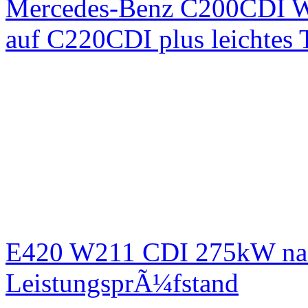
Mercedes-Benz C200CDI W
auf C220CDI plus leichtes
E420 W211 CDI 275kW nac
LeistungsprÃ¼fstand