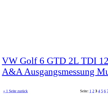
VW Golf 6 GTD 2L TDI 125
A&A Ausgangsmessung M
« 1 Seite zurück
Seite:
1
2
3
4
5
6