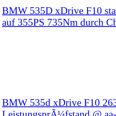
BMW 535D xDrive F10 st
auf 355PS 735Nm durch Chi
BMW 535d xDrive F10 26
LeistungsprÃ¼fstand @ aa-