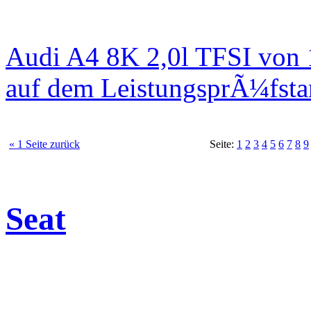
Audi A4 8K 2,0l TFSI von
auf dem LeistungsprÃ¼fst
« 1 Seite zurück
Seite:
1
2
3
4
5
6
7
8
9
Seat