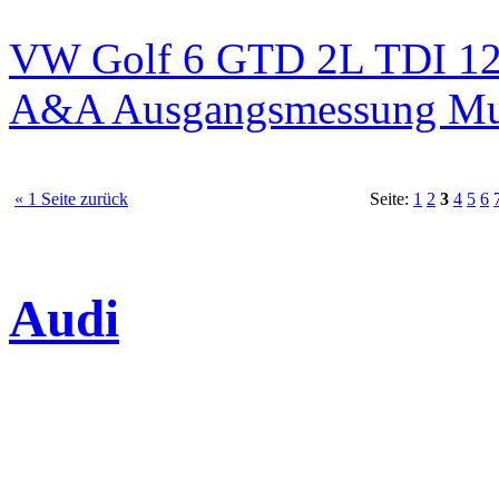
VW Golf 6 GTD 2L TDI 125
A&A Ausgangsmessung M
« 1 Seite zurück
Seite:
1
2
3
4
5
6
Audi