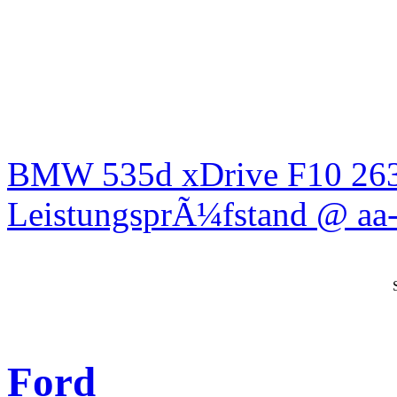
BMW 535d xDrive F10 26
LeistungsprÃ¼fstand @ aa-
Ford