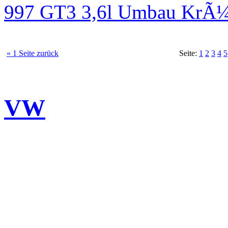
997 GT3 3,6l Umbau KrÃ¼
« 1 Seite zurück
Seite:
1
2
3
4
5
VW