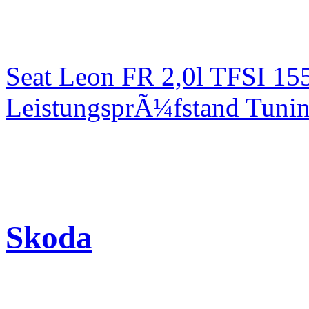
Seat Leon FR 2,0l TFSI 1
LeistungsprÃ¼fstand Tuni
Skoda