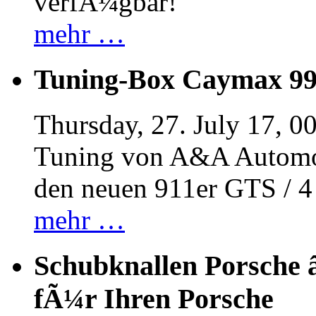
verfÃ¼gbar!
mehr …
Tuning-Box Caymax 9
Thursday, 27. July 17, 0
Tuning von A&A Automob
den neuen 911er GTS / 
mehr …
Schubknallen Porsche 
fÃ¼r Ihren Porsche