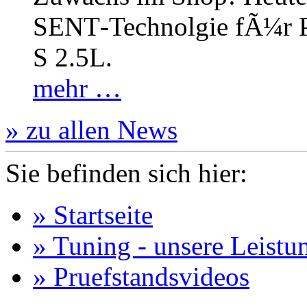
SENT‐Technolgie fÃ¼r P
S 2.5L.
mehr …
» zu allen News
Sie befinden sich hier:
» Startseite
» Tuning - unsere Leistu
» Pruefstandsvideos