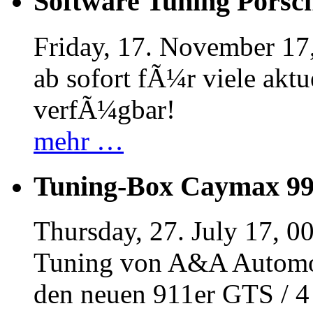
Software Tuning Porsch
Friday, 17. November 17
ab sofort fÃ¼r viele akt
verfÃ¼gbar!
mehr …
Tuning-Box Caymax 9
Thursday, 27. July 17, 0
Tuning von A&A Automob
den neuen 911er GTS / 