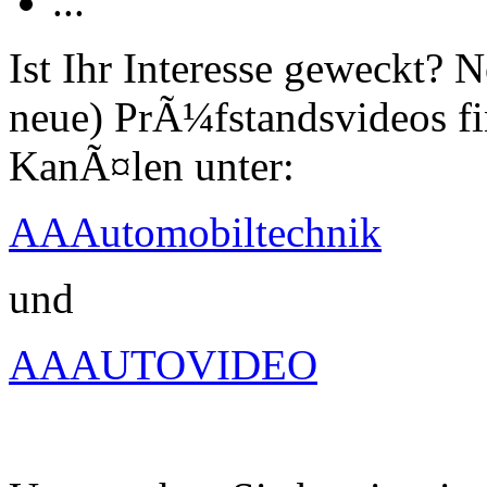
...
Ist Ihr Interesse geweckt?
neue) PrÃ¼fstandsvideos fi
KanÃ¤len unter:
AAAutomobiltechnik
und
AAAUTOVIDEO