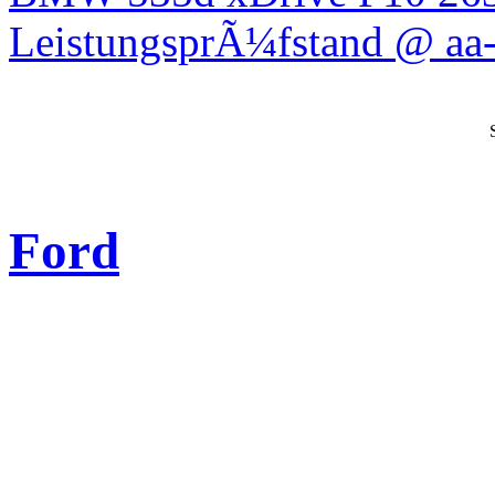
LeistungsprÃ¼fstand @ aa-
Ford