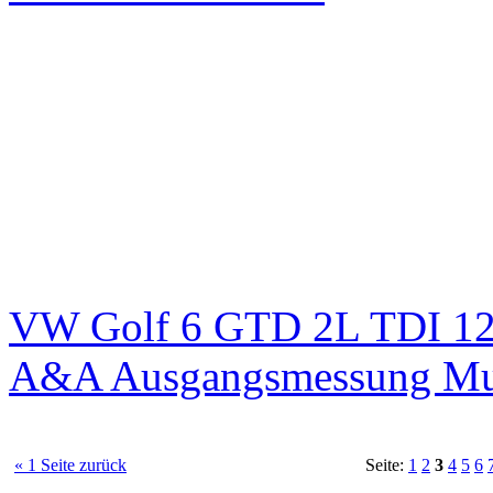
VW Golf 6 GTD 2L TDI 125
A&A Ausgangsmessung M
« 1 Seite zurück
Seite:
1
2
3
4
5
6