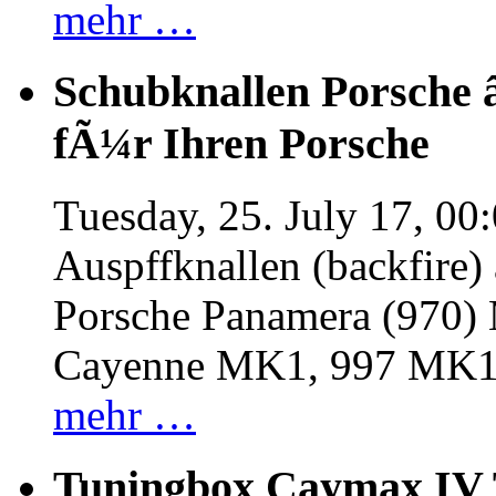
mehr …
Schubknallen Porsche 
fÃ¼r Ihren Porsche
Tuesday, 25. July 17, 00
Auspffknallen (backfire)
Porsche Panamera (970
Cayenne MK1, 997 MK
mehr …
Tuningbox Caymax IV 