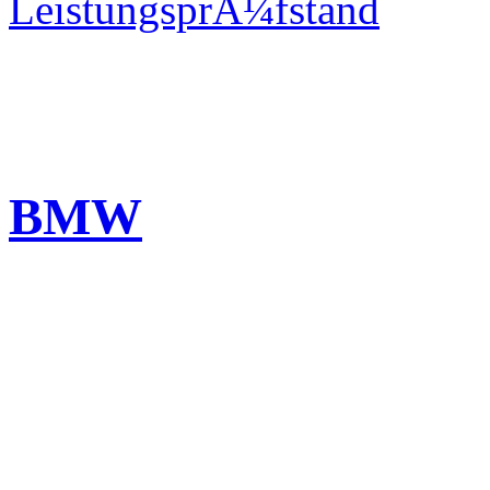
LeistungsprÃ¼fstand
BMW