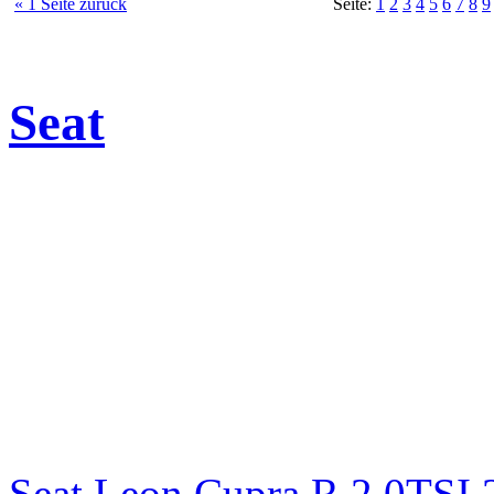
« 1 Seite zurück
Seite:
1
2
3
4
5
6
7
8
9
Seat
Seat Leon Cupra R 2,0TSI 