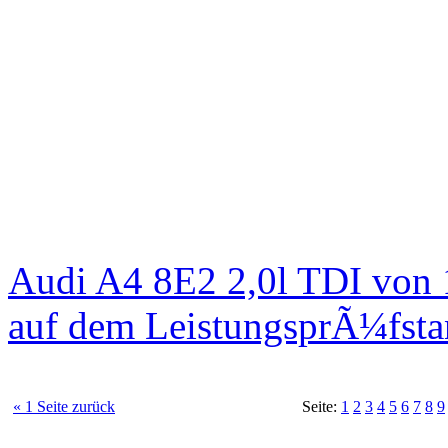
Audi A4 8E2 2,0l TDI von
auf dem LeistungsprÃ¼fst
« 1 Seite zurück
Seite:
1
2
3
4
5
6
7
8
9