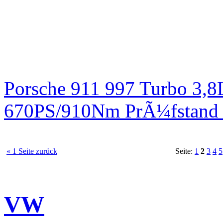
Porsche 911 997 Turbo 3,8
670PS/910Nm PrÃ¼fstand 
« 1 Seite zurück
Seite:
1
2
3
4
5
VW