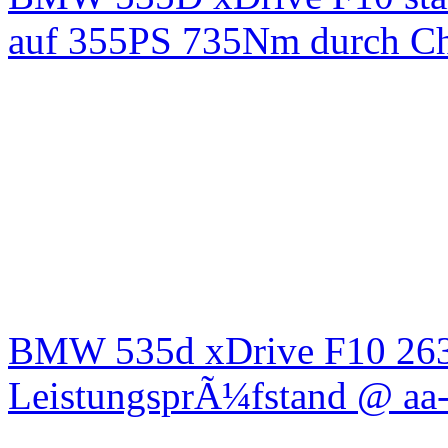
auf 355PS 735Nm durch Chi
BMW 535d xDrive F10 26
LeistungsprÃ¼fstand @ aa-