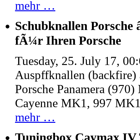
mehr …
Schubknallen Porsche 
fÃ¼r Ihren Porsche
Tuesday, 25. July 17, 00
Auspffknallen (backfire)
Porsche Panamera (970
Cayenne MK1, 997 MK
mehr …
Tuningbox Caymax IV 