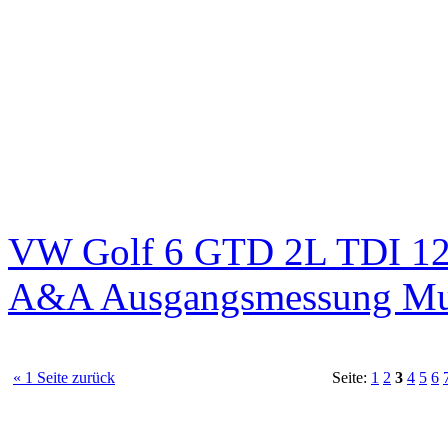
VW Golf 6 GTD 2L TDI 125
A&A Ausgangsmessung M
« 1 Seite zurück
Seite:
1
2
3
4
5
6