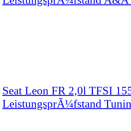
Seat Leon FR 2,0l TFSI 1
LeistungsprÃ¼fstand Tuni