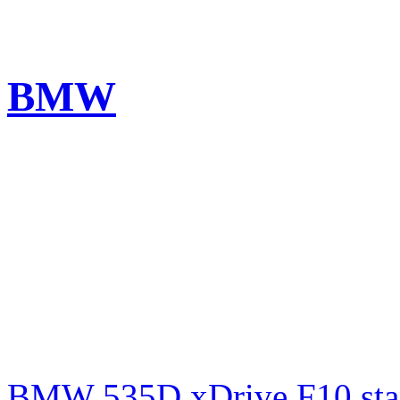
BMW
BMW 535D xDrive F10 st