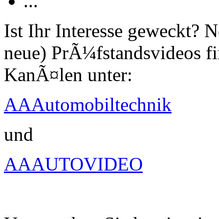
...
Ist Ihr Interesse geweckt?
neue) PrÃ¼fstandsvideos fi
KanÃ¤len unter:
AAAutomobiltechnik
und
AAAUTOVIDEO