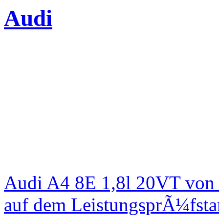
Audi
Audi A4 8E 1,8l 20VT von
auf dem LeistungsprÃ¼fst