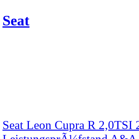
Seat
Seat Leon Cupra R 2,0TSI 
LeistungsprÃ¼fstand A&A 