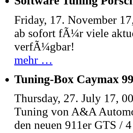
Software Tuning Porsch
Friday, 17. November 17
ab sofort fÃ¼r viele akt
verfÃ¼gbar!
mehr …
Tuning-Box Caymax 9
Thursday, 27. July 17, 0
Tuning von A&A Automob
den neuen 911er GTS / 