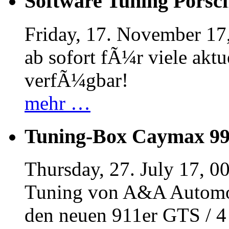
Software Tuning Porsch
Friday, 17. November 17
ab sofort fÃ¼r viele akt
verfÃ¼gbar!
mehr …
Tuning-Box Caymax 9
Thursday, 27. July 17, 0
Tuning von A&A Automob
den neuen 911er GTS / 