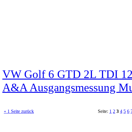
VW Golf 6 GTD 2L TDI 125
A&A Ausgangsmessung M
« 1 Seite zurück
Seite:
1
2
3
4
5
6