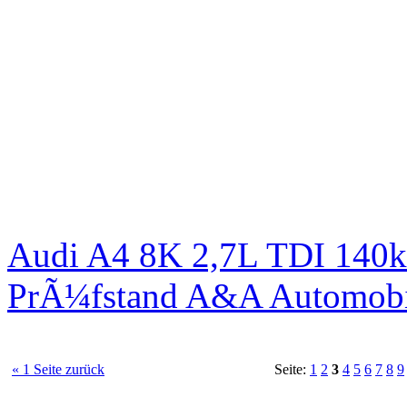
Audi A4 8K 2,7L TDI 140kW
PrÃ¼fstand A&A Automobi
« 1 Seite zurück
Seite:
1
2
3
4
5
6
7
8
9