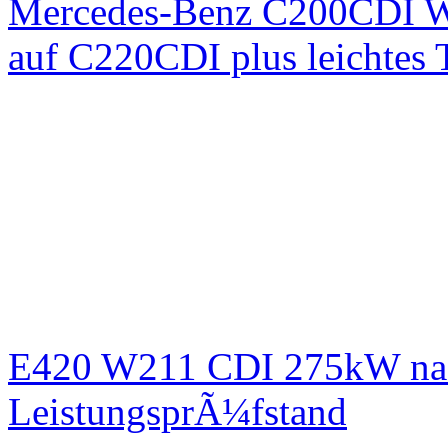
Mercedes-Benz C200CDI W
auf C220CDI plus leichtes
E420 W211 CDI 275kW nac
LeistungsprÃ¼fstand