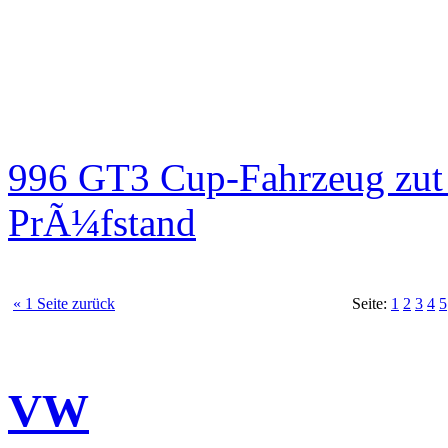
996 GT3 Cup-Fahrzeug zut
PrÃ¼fstand
« 1 Seite zurück
Seite:
1
2
3
4
5
VW