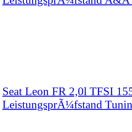
Seat Leon FR 2,0l TFSI 1
LeistungsprÃ¼fstand Tuni