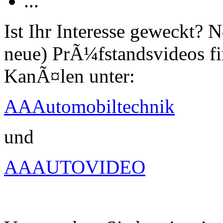
...
Ist Ihr Interesse geweckt?
neue) PrÃ¼fstandsvideos fi
KanÃ¤len unter:
AAAutomobiltechnik
und
AAAUTOVIDEO