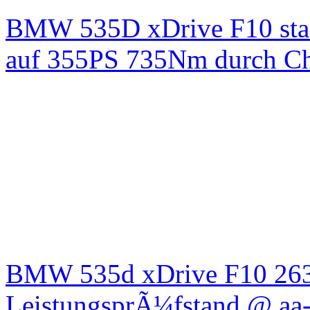
BMW 535D xDrive F10 st
auf 355PS 735Nm durch Chi
BMW 535d xDrive F10 26
LeistungsprÃ¼fstand @ aa-