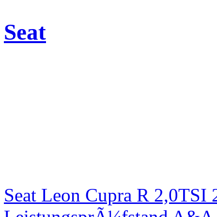
Seat
Seat Leon Cupra R 2,0TSI 
LeistungsprÃ¼fstand A&A 