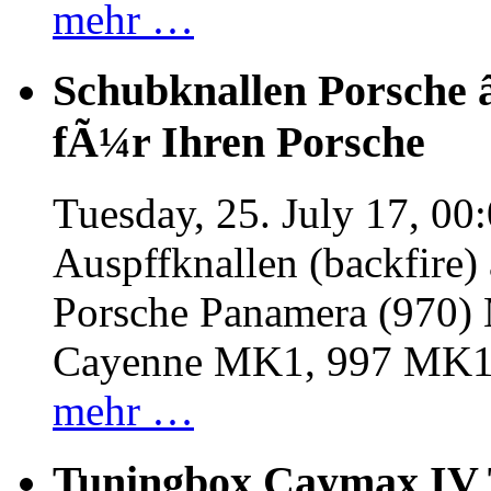
mehr …
Schubknallen Porsche 
fÃ¼r Ihren Porsche
Tuesday, 25. July 17, 00
Auspffknallen (backfire)
Porsche Panamera (970
Cayenne MK1, 997 MK
mehr …
Tuningbox Caymax IV 