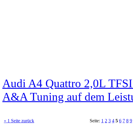
Audi A4 Quattro 2,0L TFS
A&A Tuning auf dem Leist
« 1 Seite zurück
Seite:
1
2
3
4
5
6
7
8
9