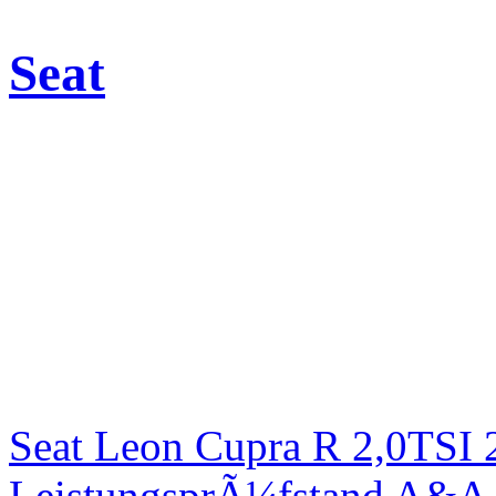
Seat
Seat Leon Cupra R 2,0TSI 
LeistungsprÃ¼fstand A&A 