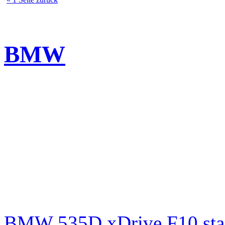
BMW
BMW 535D xDrive F10 st