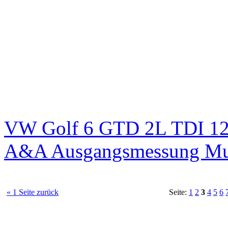
VW Golf 6 GTD 2L TDI 125
A&A Ausgangsmessung M
« 1 Seite zurück
Seite:
1
2
3
4
5
6