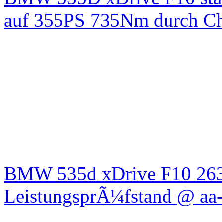
auf 355PS 735Nm durch Chi
BMW 535d xDrive F10 26
LeistungsprÃ¼fstand @ aa-