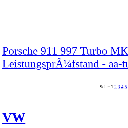
Porsche 911 997 Turbo MK
LeistungsprÃ¼fstand - aa-t
Seite:
1
2
3
4
5
VW