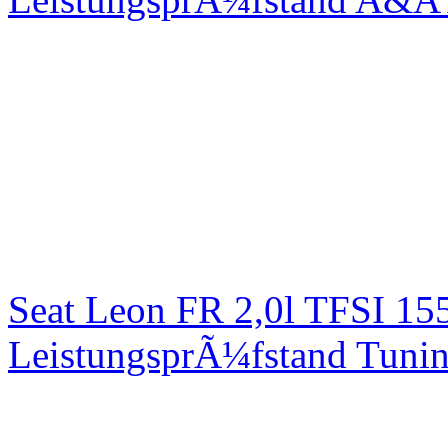
Seat Leon FR 2,0l TFSI 1
LeistungsprÃ¼fstand Tuni