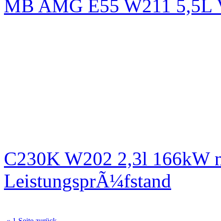
MB AMG E55 W211 5,5L
C230K W202 2,3l 166kW n
LeistungsprÃ¼fstand
« 1 Seite zurück