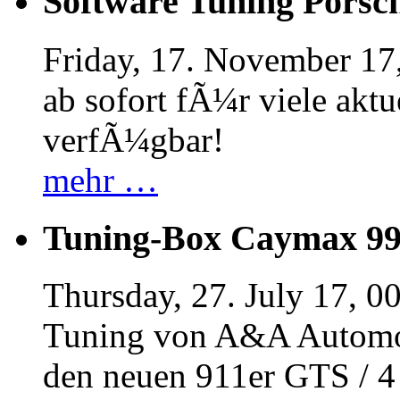
Software Tuning Porsch
Friday, 17. November 17
ab sofort fÃ¼r viele akt
verfÃ¼gbar!
mehr …
Tuning-Box Caymax 9
Thursday, 27. July 17, 0
Tuning von A&A Automob
den neuen 911er GTS / 