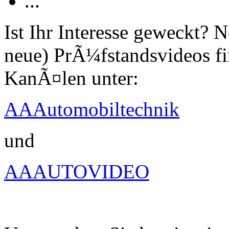
...
Ist Ihr Interesse geweckt?
neue) PrÃ¼fstandsvideos fi
KanÃ¤len unter:
AAAutomobiltechnik
und
AAAUTOVIDEO