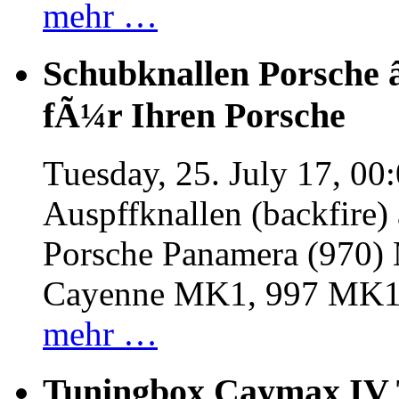
mehr …
Schubknallen Porsche 
fÃ¼r Ihren Porsche
Tuesday, 25. July 17, 00
Auspffknallen (backfire)
Porsche Panamera (970
Cayenne MK1, 997 MK
mehr …
Tuningbox Caymax IV 